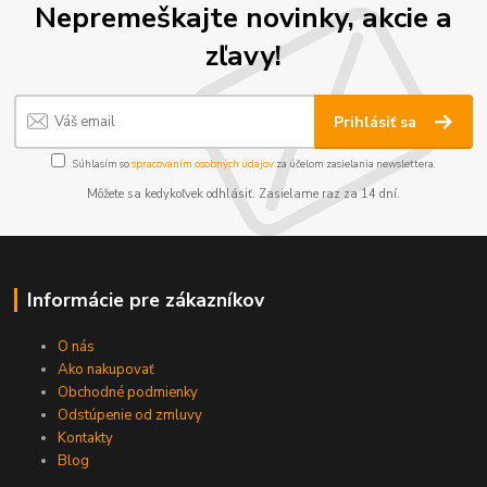
Nepremeškajte novinky, akcie a
zľavy!
Prihlásiť sa
Súhlasím so
spracovaním osobných údajov
za účelom zasielania newslettera.
Môžete sa kedykoľvek odhlásiť. Zasielame raz za 14 dní.
Informácie pre zákazníkov
O nás
Ako nakupovať
Obchodné podmienky
Odstúpenie od zmluvy
Kontakty
Blog