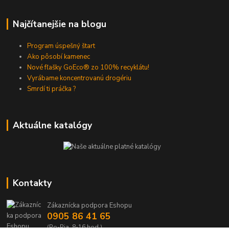
Najčítanejšie na blogu
Program úspešný štart
Ako pôsobí kamenec
Nové fľašky GoEco® zo 100% recyklátu!
Vyrábame koncentrovanú drogériu
Smrdí ti práčka ?
Aktuálne katalógy
Kontakty
Zákaznícka podpora Eshopu
0905 86 41 65
(Po-Pia, 8-16 hod.)