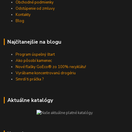
Obchodné podmienky
Odstúpenie od zmluvy
Kontakty
Blog
Najčítanejšie na blogu
Program úspešný štart
Ako pôsobí kamenec
Nové fľašky GoEco® zo 100% recyklátu!
Vyrábame koncentrovanú drogériu
Smrdí ti práčka ?
Aktuálne katalógy