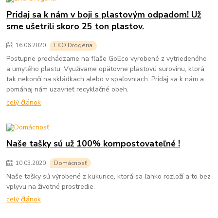
Pridaj sa k nám v boji s plastovým odpadom! Už
sme ušetrili skoro 25 ton plastov.
16
.
06
.
2020
EKO Drogéria
Postupne prechádzame na fľaše GoEco vyrobené z vytriedeného
a umytého plastu. Využívame opätovne plastovú surovinu, ktorá
tak nekončí na skládkach alebo v spaľovniach. Pridaj sa k nám a
pomáhaj nám uzavrieť recyklačné obeh.
celý článok
Naše tašky sú už 100% kompostovateľné !
10
.
03
.
2020
Domácnosť
Naše tašky sú výrobené z kukurice, ktorá sa ľahko rozloží a to bez
vplyvu na životné prostredie.
celý článok