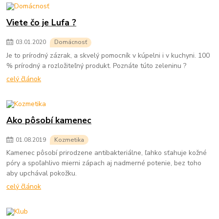
Viete čo je Lufa ?
03
.
01
.
2020
Domácnosť
Je to prírodný zázrak, a skvelý pomocník v kúpelni i v kuchyni. 100
% prírodný a rozložiteľný produkt. Poznáte túto zeleninu ?
celý článok
Ako pôsobí kamenec
01
.
08
.
2019
Kozmetika
Kamenec pôsobí prirodzene antibakteriálne, ľahko sťahuje kožné
póry a spoľahlivo mierni zápach aj nadmerné potenie, bez toho
aby upchával pokožku.
celý článok