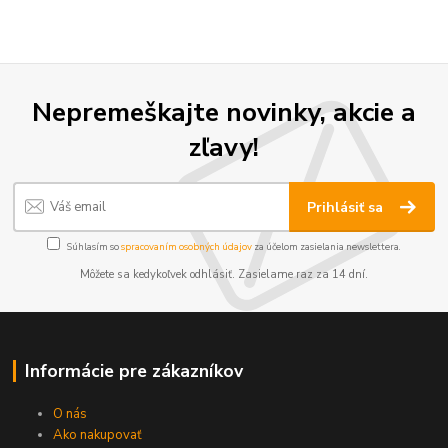
Nepremeškajte novinky, akcie a
zľavy!
Prihlásiť sa
Súhlasím so
spracovaním osobných údajov
za účelom zasielania newslettera.
Môžete sa kedykoľvek odhlásiť. Zasielame raz za 14 dní.
Informácie pre zákazníkov
O nás
Ako nakupovať