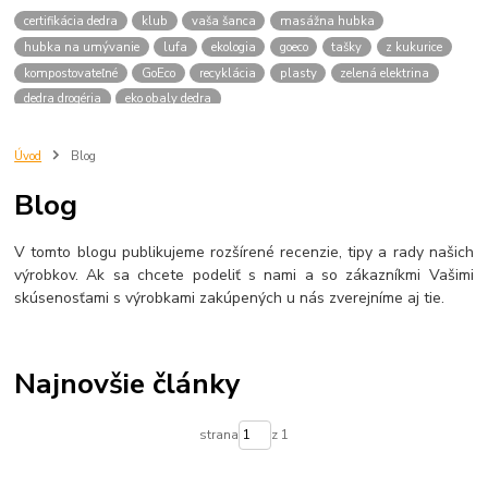
certifikácia dedra
klub
vaša šanca
masážna hubka
hubka na umývanie
lufa
ekologia
goeco
tašky
z kukurice
kompostovateľné
GoEco
recyklácia
plasty
zelená elektrina
dedra drogéria
eko obaly dedra
Úvod
Blog
Blog
V tomto blogu publikujeme rozšírené recenzie, tipy a rady našich
výrobkov. Ak sa chcete podeliť s nami a so zákazníkmi Vašimi
skúsenosťami s výrobkami zakúpených u nás zverejníme aj tie.
Najnovšie články
strana
z 1