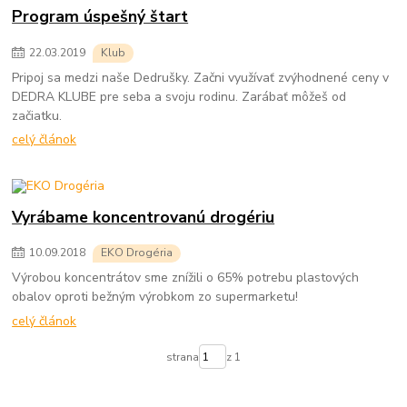
Program úspešný štart
22
.
03
.
2019
Klub
Pripoj sa medzi naše Dedrušky. Začni využívať zvýhodnené ceny v
DEDRA KLUBE pre seba a svoju rodinu. Zarábať môžeš od
začiatku.
celý článok
Vyrábame koncentrovanú drogériu
10
.
09
.
2018
EKO Drogéria
Výrobou koncentrátov sme znížili o 65% potrebu plastových
obalov oproti bežným výrobkom zo supermarketu!
celý článok
strana
z 1