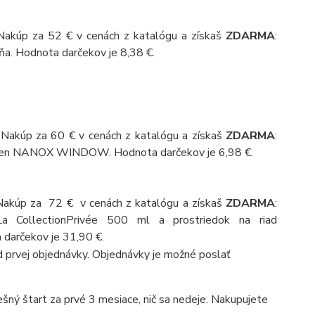
akúp za 52 € v cenách z katalógu a získaš
ZDARMA
:
ňa. Hodnota darčekov je 8,38 €.
Nakúp za 60 € v cenách z katalógu a získaš
ZDARMA
:
č okien NANOX WINDOW. Hodnota darčekov je 6,98 €.
akúp za 72 € v cenách z katalógu a získaš
ZDARMA
:
a CollectionPrivée 500 ml a prostriedok na riad
rčekov je 31,90 €.
 prvej objednávky. Objednávky je možné poslať
šný štart za prvé 3 mesiace, nič sa nedeje. Nakupujete