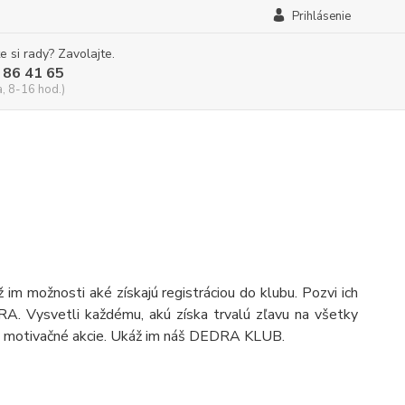
Prihlásenie
e si rady? Zavolajte.
 86 41 65
a, 8-16 hod.)
im možnosti aké získajú registráciou do klubu. Pozvi ich
. Vysvetli každému, akú získa trvalú zľavu na všetky
e motivačné akcie. Ukáž im náš DEDRA KLUB.