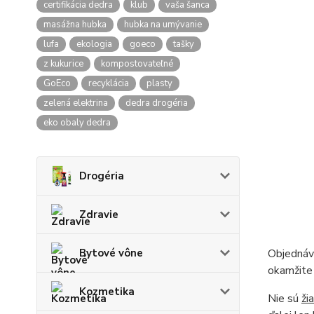
certifikácia dedra
klub
vaša šanca
masážna hubka
hubka na umývanie
lufa
ekologia
goeco
tašky
z kukurice
kompostovateľné
GoEco
recyklácia
plasty
zelená elektrina
dedra drogéria
eko obaly dedra
Drogéria
Zdravie
Bytové vône
Objednáv
okamžite
Kozmetika
Nie sú
ži