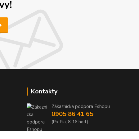
vy!
Kontakty
Zákaznícka podpora Eshopu
0905 86 41 65
(Po-Pia, 8-16 hod.)
nakup(@)dedrashop.sk