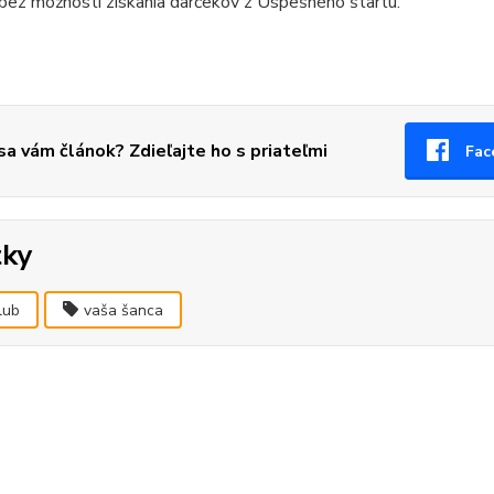
 bez možnosti získania darčekov z Úspešného štartu.
 sa vám článok? Zdieľajte ho s priateľmi
Fac
tky
lub
vaša šanca