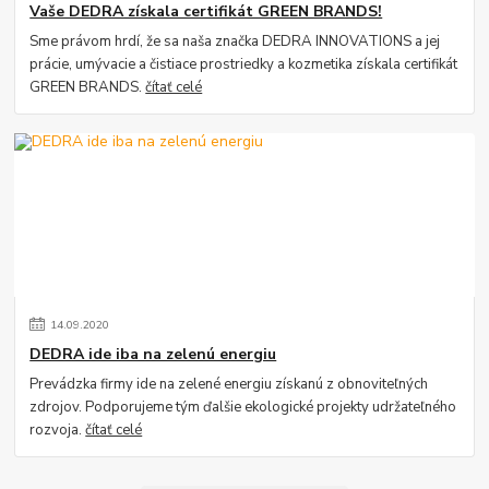
Vaše DEDRA získala certifikát GREEN BRANDS!
Sme právom hrdí, že sa naša značka DEDRA INNOVATIONS a jej
prácie, umývacie a čistiace prostriedky a kozmetika získala certifikát
GREEN BRANDS.
čítať celé
14
.
09
.
2020
DEDRA ide iba na zelenú energiu
Prevádzka firmy ide na zelené energiu získanú z obnoviteľných
zdrojov. Podporujeme tým ďalšie ekologické projekty udržateľného
rozvoja.
čítať celé