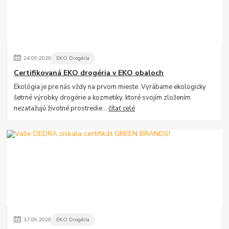
24
.
09
.
2020
EKO Drogéria
Certifikovaná EKO drogéria v EKO obaloch
Ekológia je pre nás vždy na prvom mieste. Vyrábame ekologicky
šetrné výrobky drogérie a kozmetiky, ktoré svojím zložením
nezaťažujú životné prostredie...
čítať celé
17
.
09
.
2020
EKO Drogéria