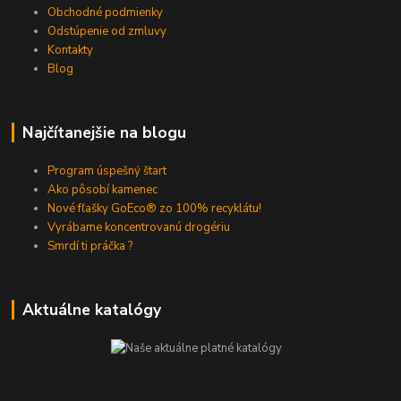
Obchodné podmienky
Odstúpenie od zmluvy
Kontakty
Blog
Najčítanejšie na blogu
Program úspešný štart
Ako pôsobí kamenec
Nové fľašky GoEco® zo 100% recyklátu!
Vyrábame koncentrovanú drogériu
Smrdí ti práčka ?
Aktuálne katalógy