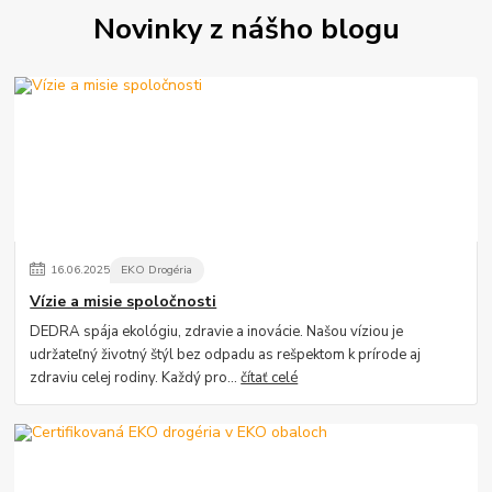
Novinky z nášho blogu
16
.
06
.
2025
EKO Drogéria
Vízie a misie spoločnosti
DEDRA spája ekológiu, zdravie a inovácie. Našou víziou je
udržateľný životný štýl bez odpadu as rešpektom k prírode aj
zdraviu celej rodiny. Každý pro...
čítať celé