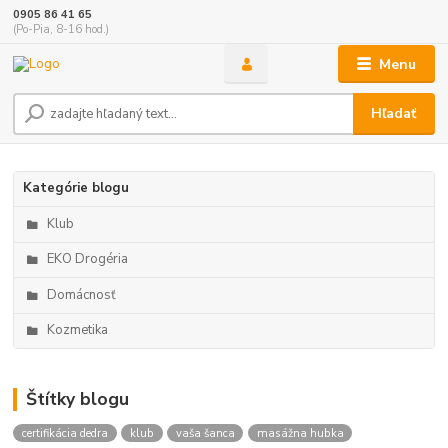
0905 86 41 65
(Po-Pia, 8-16 hod.)
Menu
Hľadať
Kategórie blogu
Klub
EKO Drogéria
Domácnosť
Kozmetika
Štítky blogu
certifikácia dedra
klub
vaša šanca
masážna hubka