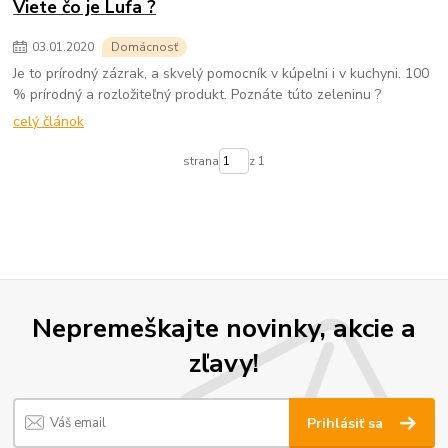
Viete čo je Lufa ?
03
.
01
.
2020
Domácnosť
Je to prírodný zázrak, a skvelý pomocník v kúpelni i v kuchyni. 100
% prírodný a rozložiteľný produkt. Poznáte túto zeleninu ?
celý článok
strana
z 1
Nepremeškajte novinky, akcie a
zľavy!
Prihlásiť sa