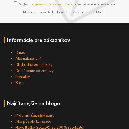
Súhlasím so
spracovaním osobných údajov
za účelom zasielania newslettera.
Môžete sa kedykoľvek odhlásiť. Zasielame raz za 14 dní.
Informácie pre zákazníkov
O nás
Ako nakupovať
Obchodné podmienky
Odstúpenie od zmluvy
Kontakty
Blog
Najčítanejšie na blogu
Program úspešný štart
Ako pôsobí kamenec
Nové fľašky GoEco® zo 100% recyklátu!