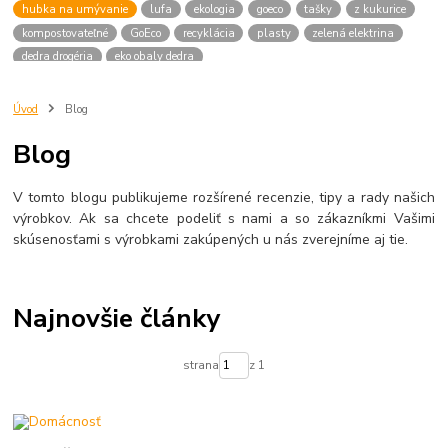
hubka na umývanie
lufa
ekologia
goeco
tašky
z kukurice
kompostovateľné
GoEco
recyklácia
plasty
zelená elektrina
dedra drogéria
eko obaly dedra
Úvod
Blog
Blog
V tomto blogu publikujeme rozšírené recenzie, tipy a rady našich
výrobkov. Ak sa chcete podeliť s nami a so zákazníkmi Vašimi
skúsenosťami s výrobkami zakúpených u nás zverejníme aj tie.
Najnovšie články
strana
z 1