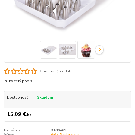
Ohodnotiť produkt
28 ks
celý popis
Dostupnosť
Skladom
15,09 €
/
bal
Kód výrobku
DA39461
Výrobca:
Vaše Dedra s. r. o.