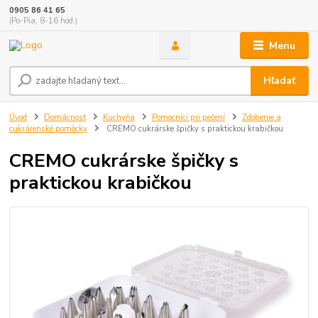
0905 86 41 65
(Po-Pia, 8-16 hod.)
Menu
Hľadať
Úvod
Domácnosť
Kuchyňa
Pomocníci pri pečení
Zdobenie a
cukrárenské pomôcky
CREMO cukrárske špičky s praktickou krabičkou
CREMO cukrárske špičky s
praktickou krabičkou