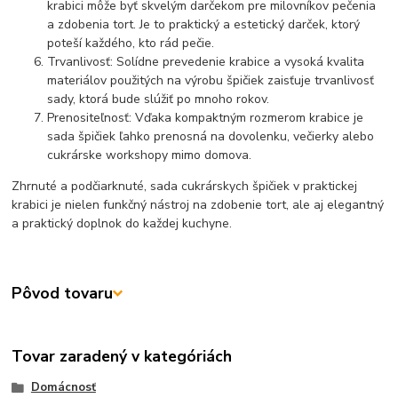
krabici môže byť skvelým darčekom pre milovníkov pečenia
a zdobenia tort. Je to praktický a estetický darček, ktorý
poteší každého, kto rád pečie.
Trvanlivosť: Solídne prevedenie krabice a vysoká kvalita
materiálov použitých na výrobu špičiek zaisťuje trvanlivosť
sady, ktorá bude slúžiť po mnoho rokov.
Prenositeľnosť: Vďaka kompaktným rozmerom krabice je
sada špičiek ľahko prenosná na dovolenku, večierky alebo
cukrárske workshopy mimo domova.
Zhrnuté a podčiarknuté, sada cukrárskych špičiek v praktickej
krabici je nielen funkčný nástroj na zdobenie tort, ale aj elegantný
a praktický doplnok do každej kuchyne.
Pôvod tovaru
Tovar zaradený v kategóriách
Domácnosť