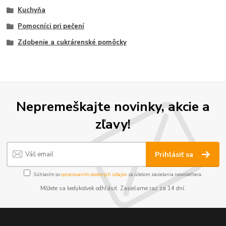
Kuchyňa
Pomocníci pri pečení
Zdobenie a cukrárenské pomôcky
Nepremeškajte novinky, akcie a
zľavy!
Prihlásiť sa
Súhlasím so
spracovaním osobných údajov
za účelom zasielania newslettera.
Môžete sa kedykoľvek odhlásiť. Zasielame raz za 14 dní.