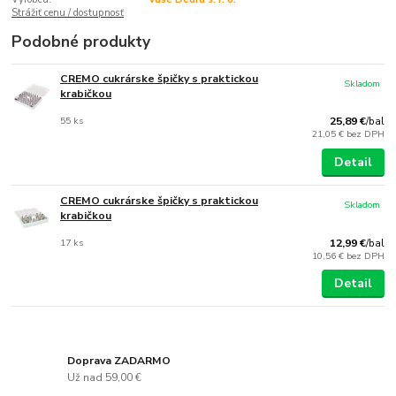
Strážiť cenu / dostupnosť
Podobné produkty
CREMO cukrárske špičky s praktickou
Skladom
krabičkou
55 ks
25,89 €
/
bal
21,05 €
bez DPH
Detail
CREMO cukrárske špičky s praktickou
Skladom
krabičkou
17 ks
12,99 €
/
bal
10,56 €
bez DPH
Detail
Doprava ZADARMO
Už nad 59,00 €