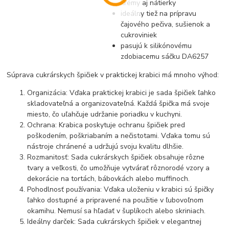
krémy aj nátierky
ideálny tiež na prípravu
čajového pečiva, sušienok a
cukroviniek
pasujú k silikónovému
zdobiacemu sáčku DA6257
Súprava cukrárskych špičiek v praktickej krabici má mnoho výhod:
Organizácia: Vďaka praktickej krabici je sada špičiek ľahko
skladovateľná a organizovateľná. Každá špička má svoje
miesto, čo uľahčuje udržanie poriadku v kuchyni.
Ochrana: Krabica poskytuje ochranu špičiek pred
poškodením, poškriabaním a nečistotami. Vďaka tomu sú
nástroje chránené a udržujú svoju kvalitu dlhšie.
Rozmanitosť: Sada cukrárskych špičiek obsahuje rôzne
tvary a veľkosti, čo umožňuje vytvárať rôznorodé vzory a
dekorácie na tortách, bábovkách alebo muffinoch.
Pohodlnosť používania: Vďaka uloženiu v krabici sú špičky
ľahko dostupné a pripravené na použitie v ľubovoľnom
okamihu. Nemusí sa hľadať v šuplíkoch alebo skriniach.
Ideálny darček: Sada cukrárskych špičiek v elegantnej