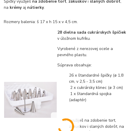
Špičky využiješ
na zdobenie tort
,
zákuskov
i
slaných dobrôt
,
na
krémy
aj
nátierky
.
Rozmery balenia: š 17 x h 15 x v 4,5 cm.
28 dielna sada cukrárskych špičiek
v úložnom kufríku.
Vyrobené z nerezovej ocele a
pevného plastu.
Súprava obsahuje:
26 x štandardné špičky (ø 1,8
cm, v 2,5 - 3,5 cm)
2 x cukrársky klinec (ø 3 cm)
1 x štandardná spojka
(adaptér)
využiješ na zdobenie tort,
zákuskov i slaných dobrôt, na