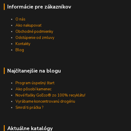
Informácie pre zákazníkov
O nás
Ako nakupovať
Obchodné podmienky
Odstúpenie od zmluvy
Kontakty
Blog
Najčítanejšie na blogu
Program úspešný štart
Ako pôsobí kamenec
Nové fľašky GoEco® zo 100% recyklátu!
Vyrábame koncentrovanú drogériu
Smrdí ti práčka ?
Aktuálne katalógy