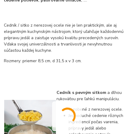
cedenie polievok
,
pasírovanie omáčok
, ....
Cedník / sitko z nerezovej ocele nie je len praktickým, ale aj
elegantným kuchynským nástrojom, ktorý uľahčuje každodennú
prípravu jedál a zaisťuje vysokú kvalitu precedených surovín.
Vďaka svojej univerzálnosti a trvanlivosti je nevyhnutnou
súčasťou každej kuchyne.
Rozmery: priemer 8,5 cm, d 31,5 x v 3 cm.
Cedník s pevným sitkom
a dlhou
rukoväťou pre ľahkú manipuláciu.
Vyrobené z nerezovej ocele.
Jednoduché cedenie rôznych
ingrediencií počas varenia,
prípravy jedál alebo