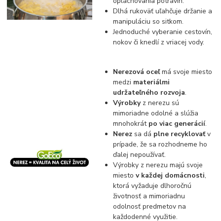
oplachovania potravín.
Dlhá rukoväť uľahčuje držanie a
manipuláciu so sitkom.
Jednoduché vyberanie cestovín,
nokov či knedlí z vriacej vody.
Nerezová oceľ
má svoje miesto
medzi
materiálmi
udržateľného rozvoja
.
Výrobky
z nerezu sú
mimoriadne odolné a slúžia
mnohokrát
po viac generácií
.
Nerez
sa dá
plne recyklovať
v
prípade, že sa rozhodneme ho
ďalej nepoužívať.
Výrobky z nerezu majú svoje
miesto
v každej domácnosti
,
ktorá vyžaduje dlhoročnú
životnosť a mimoriadnu
odolnosť predmetov na
každodenné využitie.