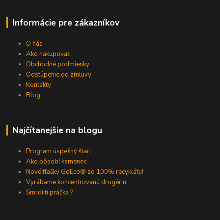
Informácie pre zákazníkov
O nás
Ako nakupovať
Obchodné podmienky
Odstúpenie od zmluvy
Kontakty
Blog
Najčítanejšie na blogu
Program úspešný štart
Ako pôsobí kamenec
Nové fľašky GoEco® zo 100% recyklátu!
Vyrábame koncentrovanú drogériu
Smrdí ti práčka ?