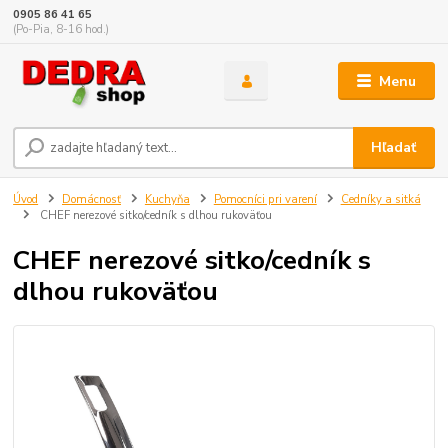
0905 86 41 65
(Po-Pia, 8-16 hod.)
Menu
Hľadať
Úvod
Domácnosť
Kuchyňa
Pomocníci pri varení
Cedníky a sitká
CHEF nerezové sitko/cedník s dlhou rukoväťou
CHEF nerezové sitko/cedník s
dlhou rukoväťou