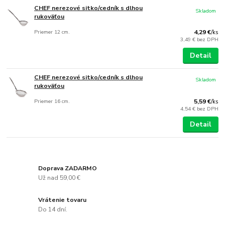
CHEF nerezové sitko/cedník s dlhou
Skladom
rukoväťou
Priemer 12 cm.
4,29 €
/
ks
3,49 €
bez DPH
Detail
CHEF nerezové sitko/cedník s dlhou
Skladom
rukoväťou
Priemer 16 cm.
5,59 €
/
ks
4,54 €
bez DPH
Detail
Doprava ZADARMO
Už nad 59,00 €
Vrátenie tovaru
Do 14 dní.