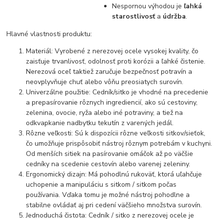
Nespornou výhodou je
ľahká
starostlivosť
a
údržba
.
Hlavné vlastnosti produktu:
Materiál: Vyrobené z nerezovej ocele vysokej kvality, čo
zaisťuje trvanlivosť, odolnosť proti korózii a ľahké čistenie.
Nerezová oceľ taktiež zaručuje bezpečnosť potravín a
neovplyvňuje chuť alebo vôňu preosiatych surovín.
Univerzálne použitie: Cedník/sitko je vhodné na precedenie
a prepasírovanie rôznych ingrediencií, ako sú cestoviny,
zelenina, ovocie, ryža alebo iné potraviny, a tiež na
odkvapkanie nadbytku tekutín z varených jedál.
Rôzne veľkosti: Sú k dispozícii rôzne veľkosti sitkov/sieťok,
čo umožňuje prispôsobiť nástroj rôznym potrebám v kuchyni.
Od menších sitiek na pasírovanie omáčok až po väčšie
cedníky na scedenie cestovín alebo varenej zeleniny.
Ergonomický dizajn: Má pohodlnú rukoväť, ktorá uľahčuje
uchopenie a manipuláciu s sitkom / sitkom počas
používania. Vďaka tomu je možné nástroj pohodlne a
stabilne ovládať aj pri cedení väčšieho množstva surovín.
Jednoduchá čistota: Cedník / sitko z nerezovej ocele je