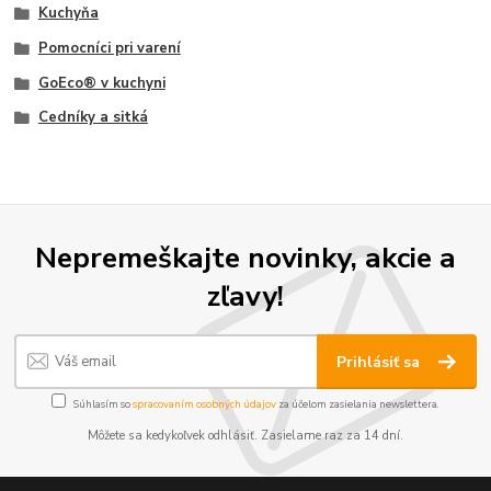
Kuchyňa
Pomocníci pri varení
GoEco® v kuchyni
Cedníky a sitká
Nepremeškajte novinky, akcie a
zľavy!
Prihlásiť sa
Súhlasím so
spracovaním osobných údajov
za účelom zasielania newslettera.
Môžete sa kedykoľvek odhlásiť. Zasielame raz za 14 dní.