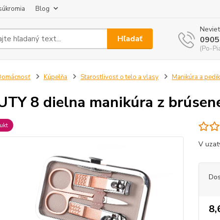
súkromia
Blog
Neviet
Hľadať
0905
(Po-Pi
Domácnosť
Kúpelňa
Starostlivosť o telo a vlasy
Manikúra a pedi
TY 8 dielna manikúra z brúsene
ukt
V uzat
Dos
8,