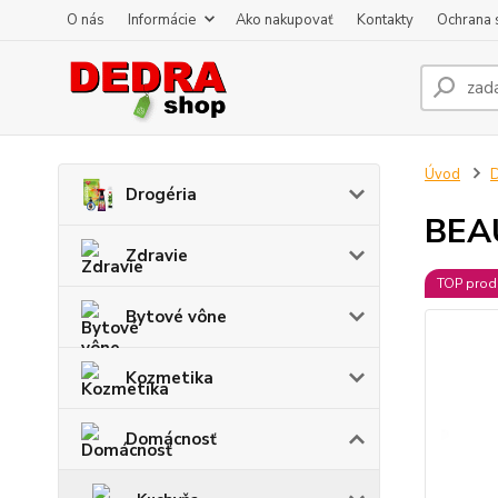
O nás
Informácie
Ako nakupovať
Kontakty
Ochrana 
Úvod
Drogéria
BEAU
Zdravie
TOP prod
Bytové vône
Kozmetika
Domácnosť