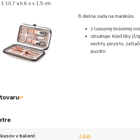
š 10,7 x h 6 x v 1,5 cm.
8 dielna sada na manikúru
z luxusnej brúsenej o
obsahuje: klieštiky (šti
nechty, pinzetu, zatla
puzdro
tovaru
etre
kusov v balení
1 kus