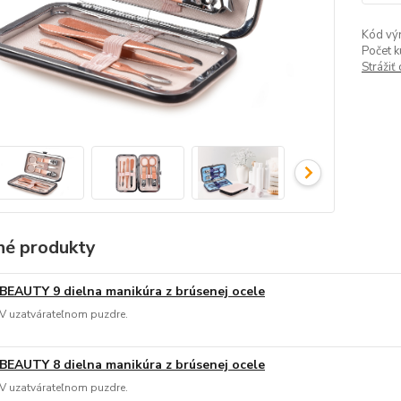
Kód vý
Počet k
Strážiť
é produkty
BEAUTY 9 dielna manikúra z brúsenej ocele
V uzatvárateľnom puzdre.
BEAUTY 8 dielna manikúra z brúsenej ocele
V uzatvárateľnom puzdre.