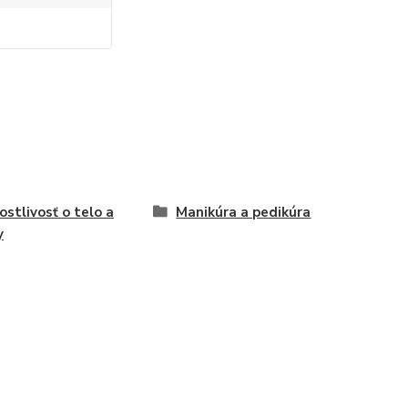
ostlivosť o telo a
Manikúra a pedikúra
y