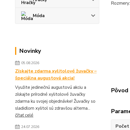
Rozmery: 
Móda
Novinky
05.08.2026
Získajte zdarma xylitolové žuvačky –
špeciálna augustová akcia!
Využite jedinečnú augustovú akciu a
Pôvod 
získajte prírodné xylitolové žuvačky
zdarma ku svojej objednávke! Žuvačky so
sladidlom xylitol sú zdravšou alterna...
Param
čítať celé
Počet 
24.07.2026