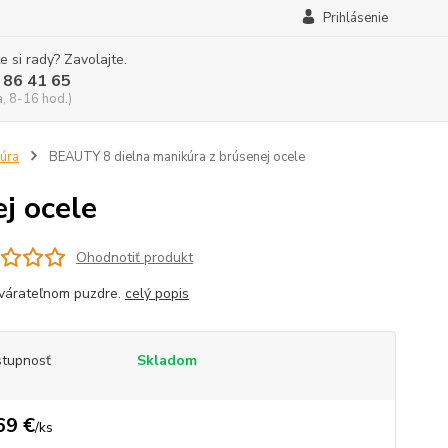
Prihlásenie
e si rady? Zavolajte.
 86 41 65
a, 8-16 hod.)
kúra
BEAUTY 8 dielna manikúra z brúsenej ocele
j ocele
Ohodnotiť produkt
várateľnom puzdre.
celý popis
tupnosť
Skladom
69 €
/
ks