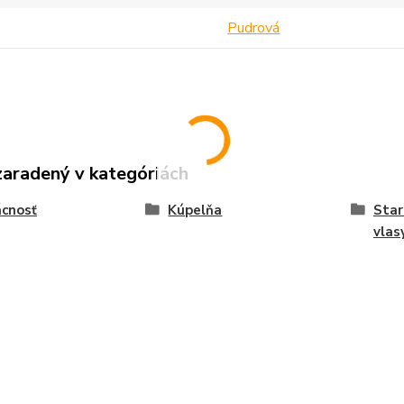
Pudrová
zaradený v kategóriách
cnosť
Kúpelňa
Star
vlas