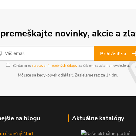
premeškajte novinky, akcie a zľa
Prihlásiť sa
Súhlasím so
spracovaním osobných údajov
za účelom zasielania newslettera.
Môžete sa kedykoľvek odhlásiť. Zasielame raz za 14 dní.
nejšie na blogu
Aktuálne katalógy
m úspešný štart