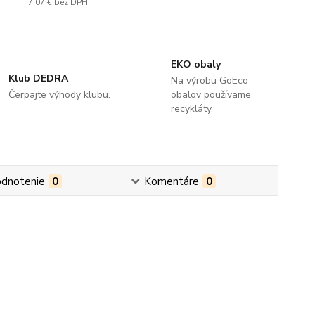
7,07 €
bez DPH
EKO obaly
Klub DEDRA
Na výrobu GoEco
Čerpajte výhody klubu.
obalov používame
recykláty.
dnotenie
0
Komentáre
0