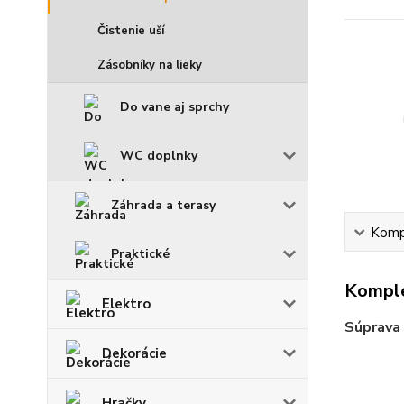
Čistenie uší
Zásobníky na lieky
Do vane aj sprchy
WC doplnky
Záhrada a terasy
Kompl
Praktické
Komple
Elektro
Súprava
Dekorácie
Hračky