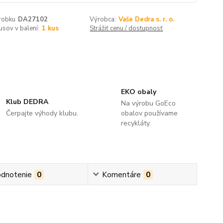
robku
DA27102
Výrobca:
Vaše Dedra s. r. o.
usov v balení:
1 kus
Strážiť cenu / dostupnosť
EKO obaly
Klub DEDRA
Na výrobu GoEco
Čerpajte výhody klubu.
obalov používame
recykláty.
dnotenie
0
Komentáre
0