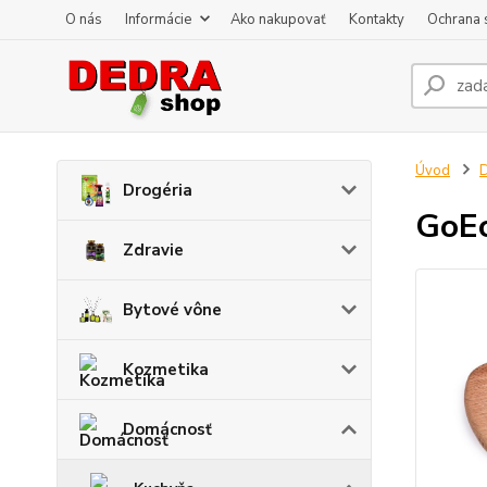
O nás
Informácie
Ako nakupovať
Kontakty
Ochrana 
Úvod
Drogéria
GoEc
Zdravie
Bytové vône
Kozmetika
Domácnosť