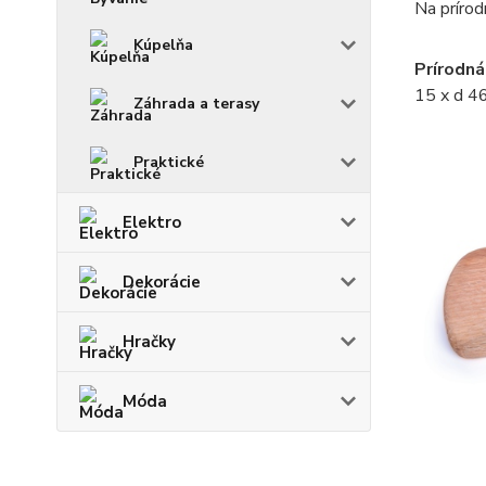
Na prírod
Kúpelňa
Prírodn
15 x d 4
Záhrada a terasy
Praktické
Elektro
Dekorácie
Hračky
Móda