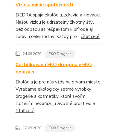
Vízie a misie spoločnosti
DEDRA spája ekológiu, zdravie a inovácie.
Našou víziou je udržateľný životný štýl
bez odpadu as rešpektom k prírode aj
zdraviu celej rodiny. Každý pro...
čítať celé
24.09.2020
EKO Drogéria
Certifikovaná EKO drogéria v EKO
obaloch
Ekológia je pre nás vždy na prvom mieste.
Vyrábame ekologicky šetrné výrobky
drogérie a kozmetiky, ktoré svojím
zložením nezaťažujú životné prostredie...
čítať celé
17.09.2020
EKO Drogéria