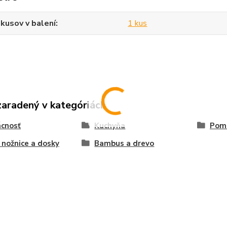
kusov v balení
1 kus
zaradený v kategóriách
cnosť
Kuchyňa
Pomo
 nožnice a dosky
Bambus a drevo