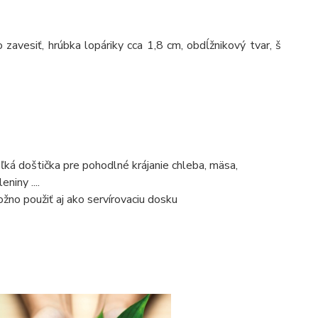
 zavesiť, hrúbka lopáriky cca 1,8 cm, obdĺžnikový tvar, š
ľká doštička pre pohodlné krájanie chleba, mäsa,
eniny ....
žno použiť aj ako servírovaciu dosku