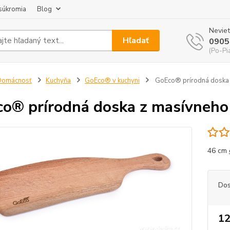
súkromia
Blog
Neviet
Hľadať
0905
(Po-Pi
Domácnosť
Kuchyňa
GoEco® v kuchyni
GoEco® prírodná doska 
o® prírodná doska z masívneho
46 cm
Dos
12