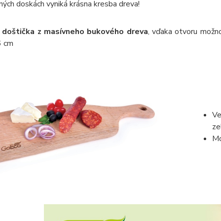
ných doskách vyniká krásna kresba dreva!
á doštička z masívneho bukového dreva
, vďaka otvoru možno
6 cm
Ve
zel
Mo