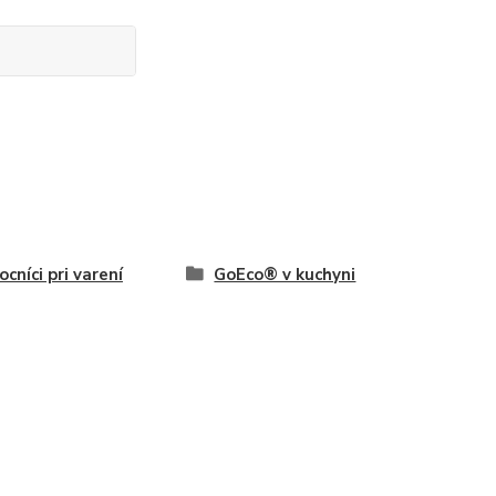
cníci pri varení
GoEco® v kuchyni