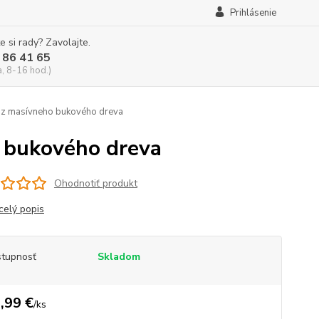
Prihlásenie
e si rady? Zavolajte.
 86 41 65
a, 8-16 hod.)
z masívneho bukového dreva
 bukového dreva
Ohodnotiť produkt
celý popis
tupnosť
Skladom
,99 €
/
ks