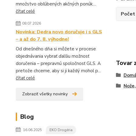
množstvo obľúbených akčných ponúk....
čítať celé
Počet 
08.07.2026
Novinka: Dedra novo doručuje i s GLS
– a až do 7. 8. výhodne!
Od dnešného dňa si môžete v procese
objednávania vybrať ďalšiu možnosť
Tovar 
doručenia – prepravnú spoločnosť GLS. A
pretože chceme, aby si ji každý mohol p...
Domá
čítať celé
Nože,
Zobraziť všetky novinky
Blog
16.06.2025
EKO Drogéria