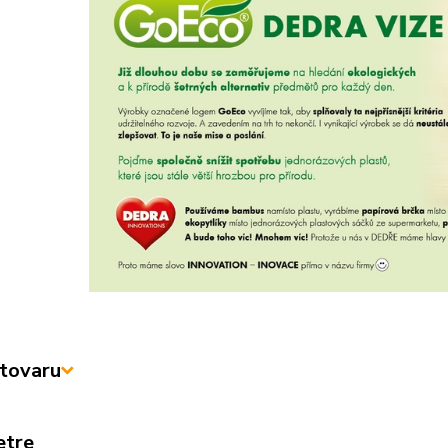
tovaru
etre