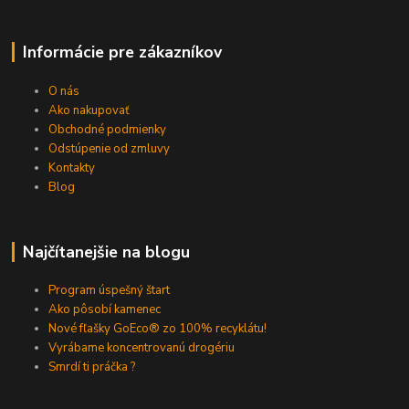
Informácie pre zákazníkov
O nás
Ako nakupovať
Obchodné podmienky
Odstúpenie od zmluvy
Kontakty
Blog
Najčítanejšie na blogu
Program úspešný štart
Ako pôsobí kamenec
Nové fľašky GoEco® zo 100% recyklátu!
Vyrábame koncentrovanú drogériu
Smrdí ti práčka ?