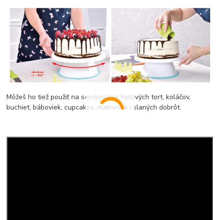
Môžeš ho tiež použiť na servírovanie hotových tort, koláčov,
buchiet, báboviek, cupcakes, makronek i slaných dobrôt.