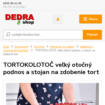
0905 86 41 65
(Po-Pia, 8-16 hod.)
Menu
Hľadať
Úvod
Domácnosť
Kuchyňa
Pomocníci pri pečení
Zdobenie a
cukrárenské pomôcky
TORTOKOLOTOČ veľký otočný podnos a stojan na
zdobenie tort
TORTOKOLOTOČ veľký otočný
podnos a stojan na zdobenie tort