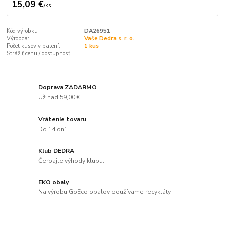
15,09 €
/
ks
Kód výrobku
DA26951
Výrobca:
Vaše Dedra s. r. o.
Počet kusov v balení:
1 kus
Strážiť cenu / dostupnosť
Doprava ZADARMO
Už nad 59,00 €
Vrátenie tovaru
Do 14 dní.
Klub DEDRA
Čerpajte výhody klubu.
EKO obaly
Na výrobu GoEco obalov používame recykláty.