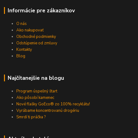
Informácie pre zákazníkov
O nás
Ako nakupovať
Obchodné podmienky
Odstúpenie od zmluvy
Kontakty
Blog
Najčítanejšie na blogu
Program úspešný štart
Ako pôsobí kamenec
Nové fľašky GoEco® zo 100% recyklátu!
Vyrábame koncentrovanú drogériu
Smrdí ti práčka ?