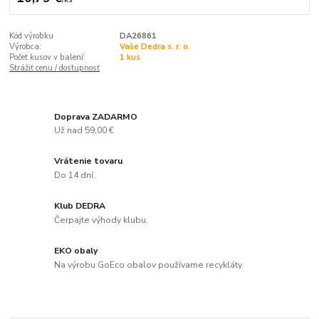
Kód výrobku
DA26861
Výrobca:
Vaše Dedra s. r. o.
Počet kusov v balení:
1 kus
Strážiť cenu / dostupnosť
Doprava ZADARMO
Už nad 59,00 €
Vrátenie tovaru
Do 14 dní.
Klub DEDRA
Čerpajte výhody klubu.
EKO obaly
Na výrobu GoEco obalov používame recykláty.