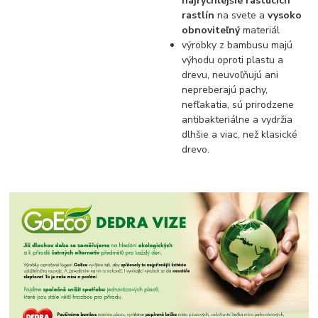
najrýchlejšie rastúcich
rastlín
na svete a
vysoko
obnoviteľný
materiál
výrobky z bambusu majú
výhodu oproti plastu a
drevu, neuvoľňujú ani
nepreberajú pachy,
nefľakatia, sú prirodzene
antibakteriálne a vydržia
dlhšie a viac, než klasické
drevo.