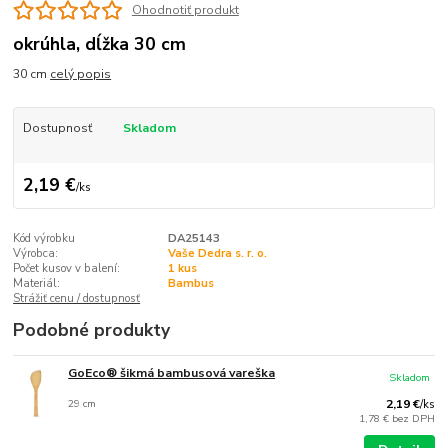
Ohodnotiť produkt
okrúhla, dĺžka 30 cm
30 cm
celý popis
Dostupnosť
Skladom
2,19 €
/
ks
Kód výrobku
DA25143
Výrobca:
Vaše Dedra s. r. o.
Počet kusov v balení:
1 kus
Materiál:
Bambus
Strážiť cenu / dostupnosť
Podobné produkty
GoEco® šikmá bambusová vareška
Skladom
29 cm
2,19 €
/
ks
1,78 €
bez DPH