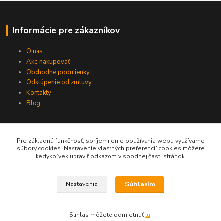
Informácie pre zákazníkov
O nás
Ako nakupovať
Obchodné podmienky
Odstúpenie od zmluvy
Kontakty
Blog
Najčítanejšie na blogu
Pre základnú funkčnosť, spríjemnenie používania webu využívame
súbory cookies. Nastavenie vlastných preferencií cookies môžete
kedykoľvek upraviť odkazom v spodnej časti stránok.
Program úspešný štart
Ako pôsobí kamenec
Nové fľašky GoEco® zo 100% recyklátu!
Súhlasím
Nastavenia
Vyrábame koncentrovanú drogériu
Smrdí ti práčka ?
Súhlas môžete odmietnuť
tu
.