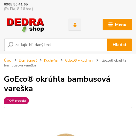
0905 86 41 65
(Po-Pia, 8-16 hod.)
Menu
Hľadať
Úvod
Domácnosť
Kuchyňa
GoEco® v kuchyni
GoEco® okrúhla
bambusová vareška
GoEco® okrúhla bambusová
vareška
TOP produkt