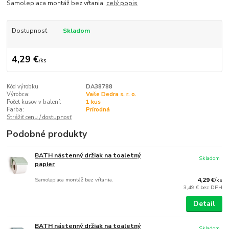
Samolepiaca montáž bez vŕtania.
celý popis
Dostupnosť
Skladom
4,29 €
/
ks
Kód výrobku
DA38788
Výrobca:
Vaše Dedra s. r. o.
Počet kusov v balení:
1 kus
Farba:
Prírodná
Strážiť cenu / dostupnosť
Podobné produkty
BATH nástenný držiak na toaletný
Skladom
papier
Samolepiaca montáž bez vŕtania.
4,29 €
/
ks
3,49 €
bez DPH
Detail
BATH nástenný držiak na toaletný
Skladom