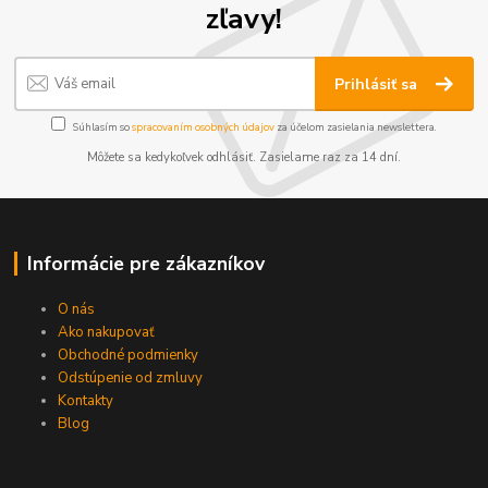
zľavy!
Prihlásiť sa
Súhlasím so
spracovaním osobných údajov
za účelom zasielania newslettera.
Môžete sa kedykoľvek odhlásiť. Zasielame raz za 14 dní.
Informácie pre zákazníkov
O nás
Ako nakupovať
Obchodné podmienky
Odstúpenie od zmluvy
Kontakty
Blog