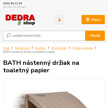
0905 86 41 65
(Po-Pia, 8-16 hod.)
Menu
Hľadať
Úvod
Domácnosť
Kúpelňa
WC doplnky
Držiaky papiera
BATH nástenný držiak na toaletný papier
BATH nástenný držiak na
toaletný papier