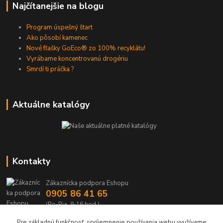
Najčítanejšie na blogu
Program úspešný štart
Ako pôsobí kamenec
Nové fľašky GoEco® zo 100% recyklátu!
Vyrábame koncentrovanú drogériu
Smrdí ti práčka ?
Aktuálne katalógy
Kontakty
Zákaznícka podpora Eshopu
0905 86 41 65
(Po-Pia, 8-16 hod.)
Pre základnú funkčnosť, spríjemnenie používania webu využívame