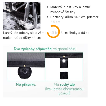
Mateirál plast. kov a jemné
nylonové štetiny
Rozmery: dĺžka 34,5 cm, priemer
7,5 cm.
Ľahký, ale odolný sietový materiál je 36 cm široký a dá sa
natiahnuť do dĺžky 44 cm.