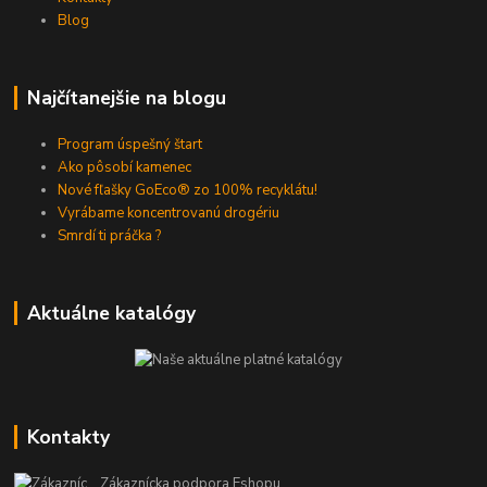
Blog
Najčítanejšie na blogu
Program úspešný štart
Ako pôsobí kamenec
Nové fľašky GoEco® zo 100% recyklátu!
Vyrábame koncentrovanú drogériu
Smrdí ti práčka ?
Aktuálne katalógy
Kontakty
Zákaznícka podpora Eshopu