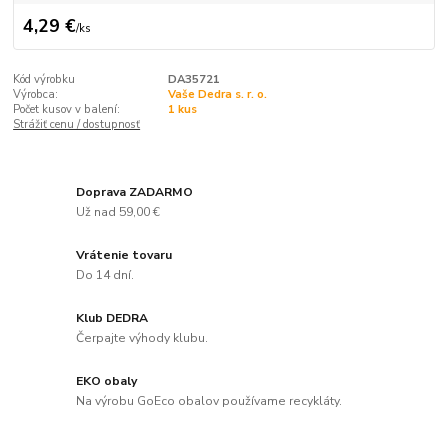
4,29 €
/
ks
Kód výrobku
DA35721
Výrobca:
Vaše Dedra s. r. o.
Počet kusov v balení:
1 kus
Strážiť cenu / dostupnosť
Doprava ZADARMO
Už nad 59,00 €
Vrátenie tovaru
Do 14 dní.
Klub DEDRA
Čerpajte výhody klubu.
EKO obaly
Na výrobu GoEco obalov používame recykláty.