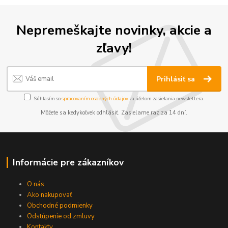
Nepremeškajte novinky, akcie a
zľavy!
Prihlásiť sa
Súhlasím so
spracovaním osobných údajov
za účelom zasielania newslettera.
Môžete sa kedykoľvek odhlásiť. Zasielame raz za 14 dní.
Informácie pre zákazníkov
O nás
Ako nakupovať
Obchodné podmienky
Odstúpenie od zmluvy
Kontakty