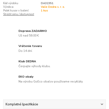
Kód výrobku
DA32351
Výrobca:
Vaše Dedra s. r. o.
Počet kusov v balení:
1 kus
Strážiť cenu / dostupnosť
Doprava ZADARMO
Už nad 59,00 €
Vrátenie tovaru
Do 14 dní.
Klub DEDRA
Čerpajte výhody klubu.
EKO obaly
Na výrobu GoEco obalov používame recykláty.
Kompletné špecifikácie