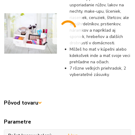
usporiadanie rúžov, lakov na
nechty, make-upu, líceniek,
riaseniek, ceruziek, štetcov, ale
aj náhrdelníkov, prstienkov,
náramkov a napríklad aj
sponiek, hrebeňov a ďalších
drobností v domácnosti.
Môžeš ho mať v kúpeľni alebo
kdekoľvek inde a mať svoje veci
prehľadne na očiach.
7 rôzne veľkých priehradok, 2
vyberateľné zásuvky.
Pôvod tovaru
Parametre