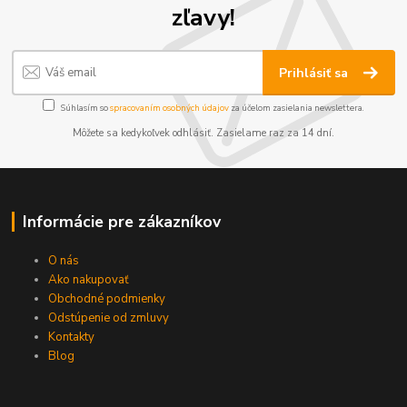
zľavy!
Prihlásiť sa
Súhlasím so
spracovaním osobných údajov
za účelom zasielania newslettera.
Môžete sa kedykoľvek odhlásiť. Zasielame raz za 14 dní.
Informácie pre zákazníkov
O nás
Ako nakupovať
Obchodné podmienky
Odstúpenie od zmluvy
Kontakty
Blog