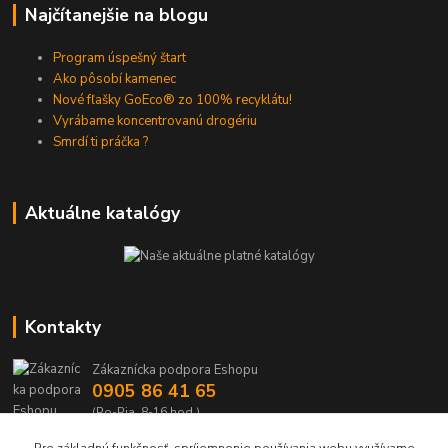
Najčítanejšie na blogu
Program úspešný štart
Ako pôsobí kamenec
Nové fľašky GoEco® zo 100% recyklátu!
Vyrábame koncentrovanú drogériu
Smrdí ti práčka ?
Aktuálne katalógy
Kontakty
Zákaznícka podpora Eshopu
0905 86 41 65
(Po-Pia, 8-16 hod.)