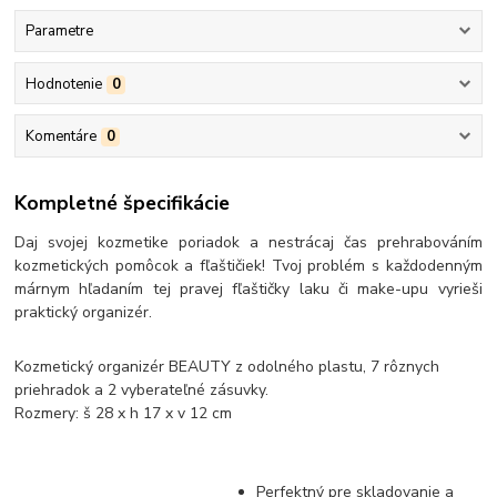
Parametre
Hodnotenie
0
Komentáre
0
Kompletné špecifikácie
Daj svojej kozmetike poriadok a nestrácaj čas prehrabováním
kozmetických pomôcok a fľaštičiek! Tvoj problém s každodenným
márnym hľadaním tej pravej fľaštičky laku či make-upu vyrieši
praktický organizér.
Kozmetický organizér BEAUTY z odolného plastu, 7 rôznych
priehradok a 2 vyberateľné zásuvky.
Rozmery: š 28 x h 17 x v 12 cm
Perfektný pre skladovanie a