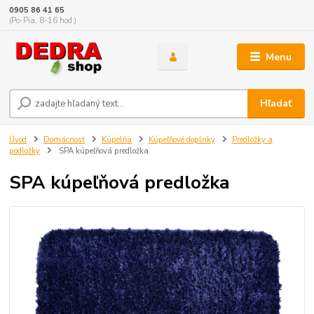
0905 86 41 65
(Po-Pia, 8-16 hod.)
Menu
Hľadať
Úvod
Domácnosť
Kúpelňa
Kúpeľňové doplnky
Predložky a
podložky
SPA kúpeľňová predložka
SPA kúpeľňová predložka