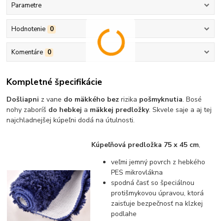
Parametre
Hodnotenie
0
Komentáre
0
Kompletné špecifikácie
Došliapni
z vane
do mäkkého bez
rizika
pošmyknutia
. Bosé
nohy zaboríš
do hebkej
a
mäkkej predložky
. Skvele saje a aj tej
najchladnejšej kúpeľni dodá na útulnosti.
Kúpeľňová predložka 75 x 45 cm
,
veľmi jemný povrch z hebkého
PES mikrovlákna
spodná časť so špeciálnou
protišmykovou úpravou, ktorá
zaisťuje bezpečnosť na klzkej
podlahe