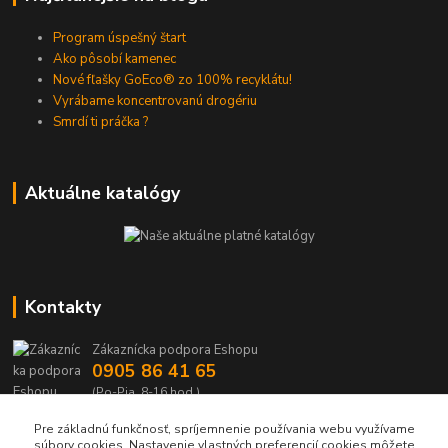
Program úspešný štart
Ako pôsobí kamenec
Nové fľašky GoEco® zo 100% recyklátu!
Vyrábame koncentrovanú drogériu
Smrdí ti práčka ?
Aktuálne katalógy
Kontakty
Zákaznícka podpora Eshopu
0905 86 41 65
(Po-Pia, 8-16 hod.)
Pre základnú funkčnosť, spríjemnenie používania webu využívame
nakup(@)dedrashop.sk
súbory cookies. Nastavenie vlastných preferencií cookies môžete