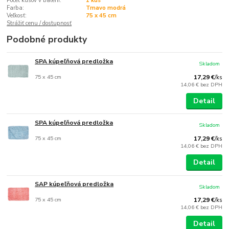
Počet kusov v balení:
1 kus
Farba:
Tmavo modrá
Veľkosť:
75 x 45 cm
Strážiť cenu / dostupnosť
Podobné produkty
SPA kúpeľňová predložka
Skladom
75 x 45 cm
17,29 €
/
ks
14,06 €
bez DPH
Detail
SPA kúpeľňová predložka
Skladom
75 x 45 cm
17,29 €
/
ks
14,06 €
bez DPH
Detail
SAP kúpeľňová predložka
Skladom
75 x 45 cm
17,29 €
/
ks
14,06 €
bez DPH
Detail