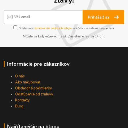
Prihlásiť sa
Súhlasím so
spracovaním osobných údajov
za účelom zasielania newslettera.
Môžete sa kedykoľvek odhlásiť. Zasielame raz za 14 dní.
Informácie pre zákazníkov
O nás
Ako nakupovať
Obchodné podmienky
Odstúpenie od zmluvy
Kontakty
Blog
Najčítanejšie na blogu