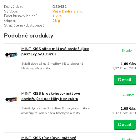
Kód výrobku
DS0432
Výrobca:
Vaše Dedra s. r. o.
Počet kusov v balení:
1 kus
Objem:
28 g
Strážiť cenu / dostupnosť
Podobné produkty
MINT KISS silne mätové osviežujúce
Skladom
pastilky bez cukru
Svieži dych až na 2 hodiny. Mäta pieporná –
1,69 €
/
ks
klasická, silná mäta.
1,37 €
bez DPH
Detail
MINT KISS broskyňovo-mätové
Skladom
osviežujúce pastilky bez cukru
Svieži dych až na 2 hodiny. Broskyňová mäta –
1,69 €
/
ks
osviežujúca kombinácia broskyne a mäty.
1,37 €
bez DPH
Detail
MINT KISS ríbezľovo-mätové
Skladom