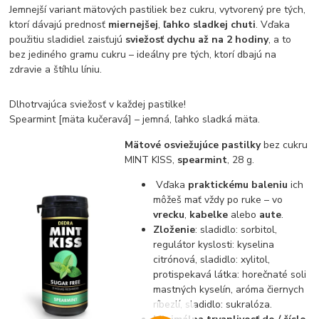
Jemnejší variant mätových pastiliek bez cukru, vytvorený pre tých,
ktorí dávajú prednosť
miernejšej
,
ľahko sladkej chuti
. Vďaka
použitiu sladidiel zaisťujú
sviežosť dychu až na 2 hodiny
, a to
bez jediného gramu cukru – ideálny pre tých, ktorí dbajú na
zdravie a štíhlu líniu.
Dlhotrvajúca sviežosť v každej pastilke!
Spearmint [mäta kučeravá] – jemná, ľahko sladká mäta.
Mätové osviežujúce pastilky
bez cukru
MINT KISS,
spearmint
, 28 g.
Vďaka
praktickému baleniu
ich
môžeš mať vždy po ruke – vo
vrecku
,
kabelke
alebo
aute
.
Zloženie
: sladidlo: sorbitol,
regulátor kyslosti: kyselina
citrónová, sladidlo: xylitol,
protispekavá látka: horečnaté soli
mastných kyselín, aróma čiernych
ríbezlí, sladidlo: sukralóza.