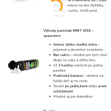
Minimálna trvanlivosť do / číslo
šarže
: uvedené na dne fľaštičky.
Skladuj v suchu, chráň pred
teplom.
Výhody pastiliek MINT KISS –
spearmint
:
Jemná, ľahko sladká mäta
–
príjemné a decentné osvieženie..
Bez cukru
– vhodné pre tých, ktorí
dbajú na zuby a štíhlu líniu.
Až
2 hodiny
sviežosti po jednej
pastilke.
Praktické balenie
– ideálne na
každý deň aj na cesty.
Skvelé
po jedle,
káve
alebo
pred
schôdzkami
.
Vhodné aj pre diabetikov.