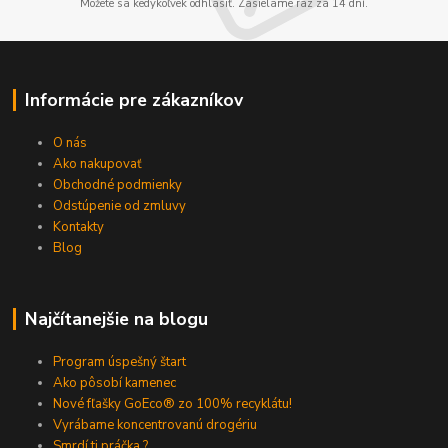
Môžete sa kedykoľvek odhlásiť. Zasielame raz za 14 dní.
Informácie pre zákazníkov
O nás
Ako nakupovať
Obchodné podmienky
Odstúpenie od zmluvy
Kontakty
Blog
Najčítanejšie na blogu
Program úspešný štart
Ako pôsobí kamenec
Nové fľašky GoEco® zo 100% recyklátu!
Vyrábame koncentrovanú drogériu
Smrdí ti práčka ?