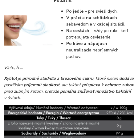
Použitie
:
Po jedle
– pre svieži dych.
V práci a na schôdzkach
–
sebavedomie v každej situácii.
Na cestách
– vždy po ruke, keď
potrebujete osvieženie.
Po káve a nápojoch
–
neutralizácia nepríjemných
pachov.
Viete, že...
Xylitol
je
prírodné sladidlo z brezového cukru
, ktoré nielen
dodáva
pastilkám
príjemnú sladkosť
, ale taktiež
prispieva
k
ochrane zubov
pred zubným kazom, pretože
pomáha znižovať množstvo baktérií
v ústach.