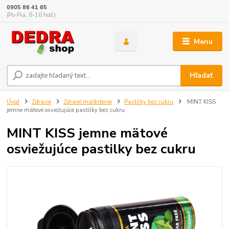
0905 86 41 65
(Po-Pia, 8-16 hod.)
Menu
Hľadať
Úvod
Zdravie
Zdravé maškrtenie
Pastilky bez cukru
MINT KISS
jemne mätové osviežujúce pastilky bez cukru
MINT KISS jemne mätové
osviežujúce pastilky bez cukru