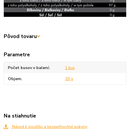
Pôvod tovaru
Parametre
Počet kusov v balení
1 kus
Objem
28 g
Na stiahnutie
Návod k použitiu a bezpečnostné pokyny