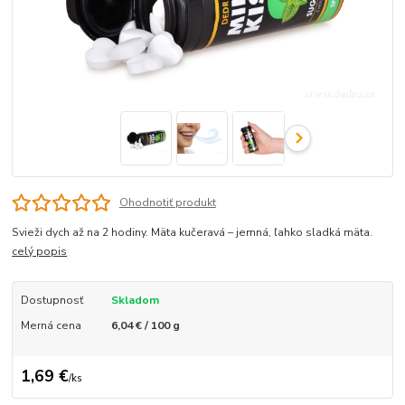
Ohodnotiť produkt
Svieži dych až na 2 hodiny. Mäta kučeravá – jemná, ľahko sladká mäta.
celý popis
Dostupnosť
Skladom
Merná cena
6,04 € / 100 g
1,69 €
/
ks