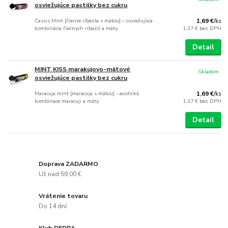
osviežujúce pastilky bez cukru
Cassis Mint [čierne ríbezle s mätou] – osviežujúca
1,69 €
/
ks
kombinácia čiernych ríbezlí a mäty.
1,37 €
bez DPH
Detail
MINT KISS marakujovo-mätové
Skladom
osviežujúce pastilky bez cukru
Maracuja mint [maracuja s mátou] - exotická
1,69 €
/
ks
kombinace maracuji a máty.
1,37 €
bez DPH
Detail
Doprava ZADARMO
Už nad 59,00 €
Vrátenie tovaru
Do 14 dní.
Klub DEDRA