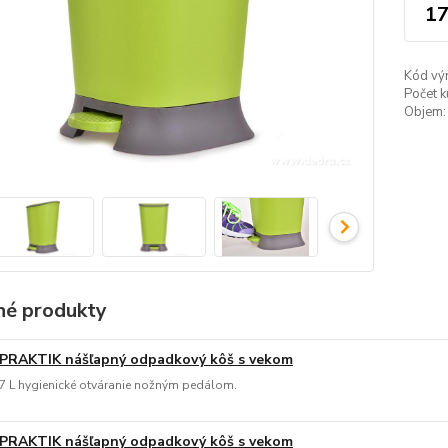
17
Kód vý
Počet k
Objem:
é produkty
PRAKTIK nášľapný odpadkový kôš s vekom
7 L hygienické otváranie nožným pedálom.
PRAKTIK nášľapný odpadkový kôš s vekom