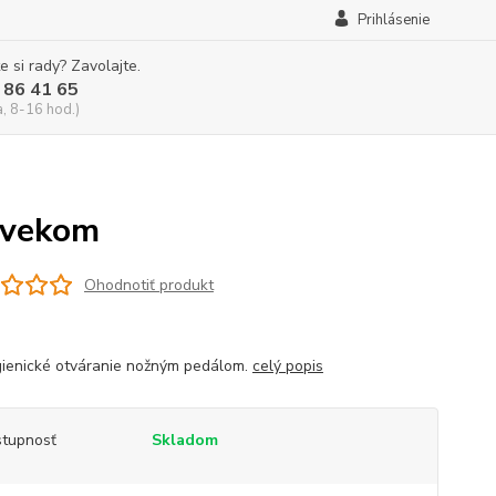
Prihlásenie
e si rady? Zavolajte.
 86 41 65
a, 8-16 hod.)
 vekom
Ohodnotiť produkt
gienické otváranie nožným pedálom.
celý popis
tupnosť
Skladom