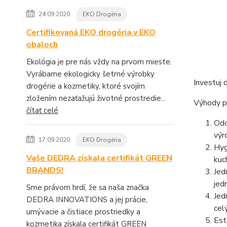
24.09.2020
EKO Drogéria
Certifikovaná EKO drogéria v EKO
obaloch
Ekológia je pre nás vždy na prvom mieste.
Vyrábame ekologicky šetrné výrobky
Investuj 
drogérie a kozmetiky, ktoré svojím
zložením nezaťažujú životné prostredie...
Výhody p
čítať celé
Odo
výr
17.09.2020
EKO Drogéria
Hyg
Vaše DEDRA získala certifikát GREEN
kuc
BRANDS!
Jed
jed
Sme právom hrdí, že sa naša značka
Jed
DEDRA INNOVATIONS a jej prácie,
cel
umývacie a čistiace prostriedky a
Est
kozmetika získala certifikát GREEN