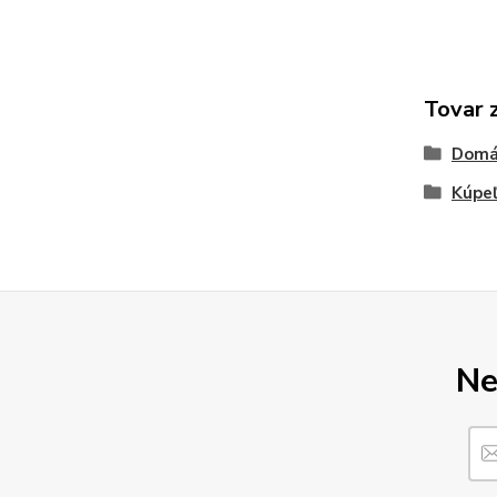
Tovar 
Domá
Kúpeľ
Ne