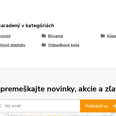
zaradený v kategóriách
cnosť
Bývanie
Kúp
ňové doplnky
Odpadkové koše
premeškajte novinky, akcie a zľa
Prihlásiť sa