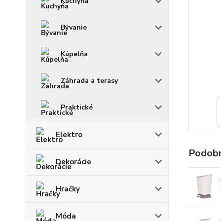
Kuchyňa
Bývanie
Kúpelňa
Záhrada a terasy
Praktické
Elektro
Podobn
Dekorácie
Hračky
Móda