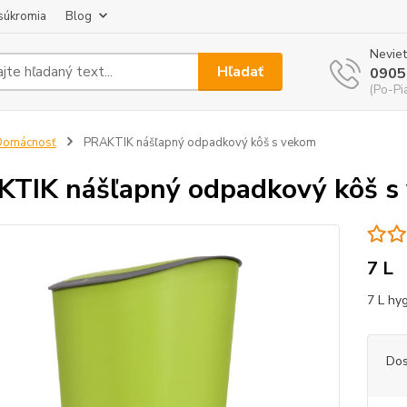
súkromia
Blog
Neviet
Hľadať
0905
(Po-Pi
Domácnosť
PRAKTIK nášľapný odpadkový kôš s vekom
TIK nášľapný odpadkový kôš s
7 L
7 L hy
Dos