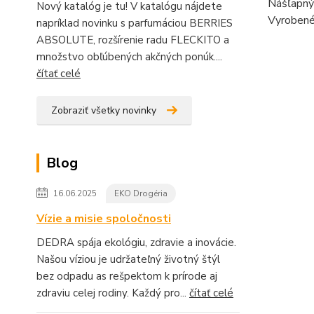
Nášľapný
Nový katalóg je tu! V katalógu nájdete
Vyrobené 
napríklad novinku s parfumáciou BERRIES
ABSOLUTE, rozšírenie radu FLECKITO a
množstvo obľúbených akčných ponúk....
čítať celé
Zobraziť všetky novinky
Blog
16.06.2025
EKO Drogéria
Vízie a misie spoločnosti
DEDRA spája ekológiu, zdravie a inovácie.
Našou víziou je udržateľný životný štýl
bez odpadu as rešpektom k prírode aj
zdraviu celej rodiny. Každý pro...
čítať celé