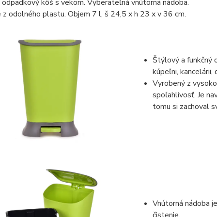
 odpadkový kôš s vekom. Vyberateľná vnútorná nádoba.
z odolného plastu. Objem 7 l, š 24,5 x h 23 x v 36 cm.
Štýlový a funkčný 
kúpeľni, kancelárii,
Vyrobený z vysoko 
spoľahlivosť. Je na
tomu si zachoval s
Vnútorná nádoba je
čistenie.