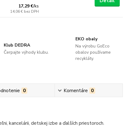
Detail
17,29 €
/
ks
14,06 €
bez DPH
EKO obaly
Klub DEDRA
Na výrobu GoEco
Čerpajte výhody klubu.
obalov používame
recykláty.
dnotenie
0
Komentáre
0
i, kancelárii, detskej izbe a ďalších priestoroch.