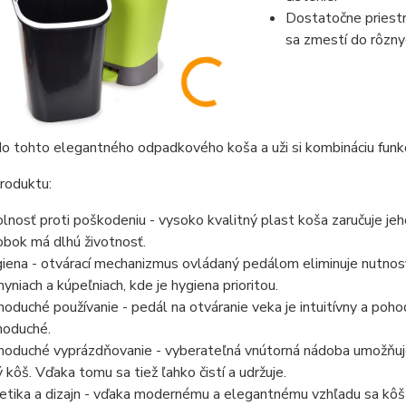
Dostatočne priest
sa zmestí do rôzny
do tohto elegantného odpadkového koša a uži si kombináciu funkčn
roduktu:
lnosť proti poškodeniu - vysoko kvalitný plast koša zaručuje jeho
obok má dlhú životnosť.
iena - otvárací mechanizmus ovládaný pedálom eliminuje nutnosť 
hyniach a kúpeľniach, kde je hygiena prioritou.
noduché používanie - pedál na otváranie veka je intuitívny a poho
noduché.
noduché vyprázdňovanie - vyberateľná vnútorná nádoba umožňuj
ý kôš. Vďaka tomu sa tiež ľahko čistí a udržuje.
etika a dizajn - vďaka modernému a elegantnému vzhľadu sa kôš 