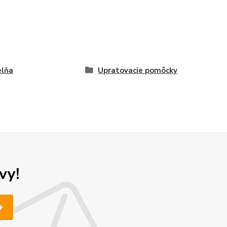
elňa
Upratovacie pomôcky
vy!