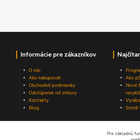
Informácie pre zákazníkov
Najčíta
O nás
Progra
Ako nakupovať
Ako p
Obchodné podmienky
Nové 
Odstúpenie od zmluvy
recykl
Kontakty
Vyrába
Blog
Smrdí 
Pre základnú fu
pref