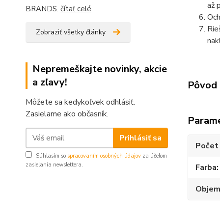
až 
BRANDS.
čítať celé
Och
Rie
Zobraziť všetky články
nak
Nepremeškajte novinky, akcie
a zľavy!
Pôvod 
Môžete sa kedykoľvek odhlásiť.
Zasielame ako občasník.
Param
Prihlásiť sa
Počet 
Súhlasím so
spracovaním osobných údajov
za účelom
zasielania newslettera.
Farba
Obje