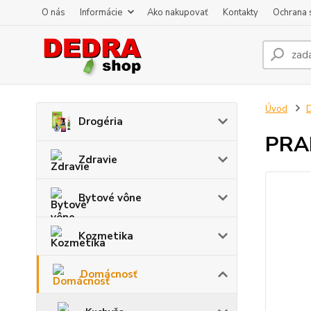
O nás
Informácie
Ako nakupovať
Kontakty
Ochrana 
Úvod
Drogéria
PRAK
Zdravie
Bytové vône
Kozmetika
Domácnosť