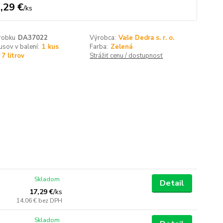
,29 €
/
ks
robku
DA37022
Výrobca:
Vaše Dedra s. r. o.
usov v balení:
1 kus
Farba:
Zelená
7 litrov
Strážiť cenu / dostupnosť
Skladom
Detail
17,29 €
/
ks
14,06 €
bez DPH
Skladom