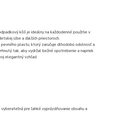
odpadkový kôš je ideálny na každodenné použitie v
 detskej izbe a ďalších priestoroch.
pevného plastu, ktorý zaručuje dlhodobú odolnosť a
vrhnutý tak, aby vydržal bežné opotrebenie a napriek
voj elegantný vzhľad.
 vyberateľná pre ľahké vyprázdňovanie obsahu a