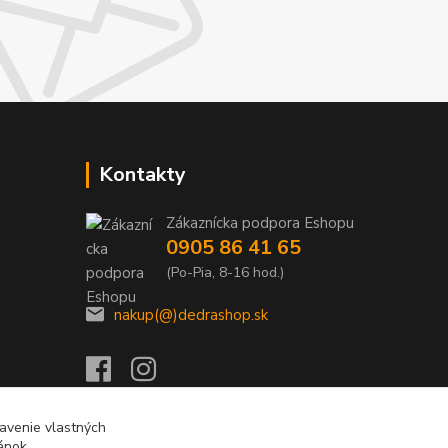
Kontakty
Zákaznícka podpora Eshopu
0905 86 41 65
(Po-Pia, 8-16 hod.)
nakup(@)dedrashop.sk
avenie vlastných
ánok.