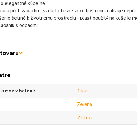
po elegantné kúpeľne.
rana proti zápachu - vzduchotesné veko koša minimalizuje neprí
šenie šetrné k životnému prostrediu - plast použitý na koše je m
ladaniu s odpadmi.
tovaru
etre
kusov v balení
1 kus
Zelená
m
7 litrov