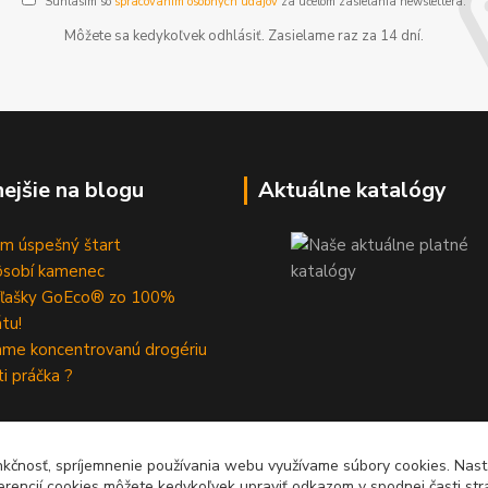
Súhlasím so
spracovaním osobných údajov
za účelom zasielania newslettera.
Môžete sa kedykoľvek odhlásiť. Zasielame raz za 14 dní.
nejšie na blogu
Aktuálne katalógy
m úspešný štart
ôsobí kamenec
fľašky GoEco® zo 100%
átu!
me koncentrovanú drogériu
ti práčka ?
nkčnosť, spríjemnenie používania webu využívame súbory cookies. Nast
erencií cookies môžete kedykoľvek upraviť odkazom v spodnej časti str