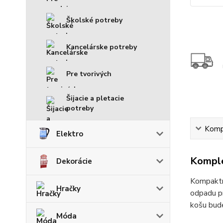
Školské potreby
Kancelárske potreby
Pre tvorivých
Šijacie a pletacie
potreby
Kompl
Elektro
Komple
Dekorácie
Kompaktn
Hračky
odpadu pr
košu bude
Móda