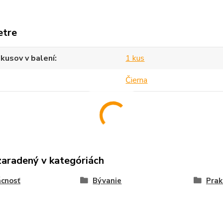
etre
kusov v balení
1 kus
Čierna
zaradený v kategóriách
cnosť
Bývanie
Prak