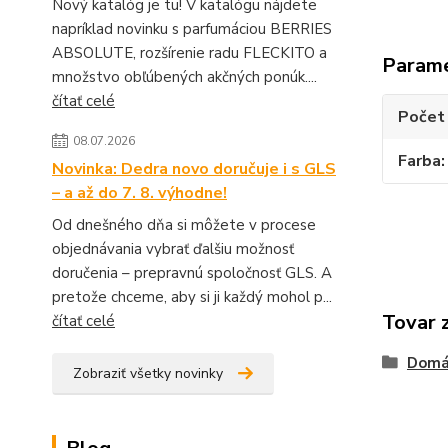
Nový katalóg je tu! V katalógu nájdete
napríklad novinku s parfumáciou BERRIES
ABSOLUTE, rozšírenie radu FLECKITO a
Param
množstvo obľúbených akčných ponúk....
čítať celé
Počet 
08.07.2026
Farba
Novinka: Dedra novo doručuje i s GLS
– a až do 7. 8. výhodne!
Od dnešného dňa si môžete v procese
objednávania vybrať ďalšiu možnosť
doručenia – prepravnú spoločnosť GLS. A
pretože chceme, aby si ji každý mohol p...
Tovar 
čítať celé
Domá
Zobraziť všetky novinky