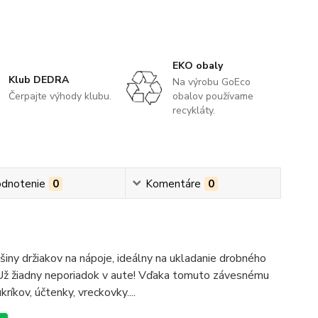
EKO obaly
Klub DEDRA
Na výrobu GoEco
Čerpajte výhody klubu.
obalov používame
recykláty.
dnotenie
0
Komentáre
0
y držiakov na nápoje, ideálny na ukladanie drobného
. Už žiadny neporiadok v aute! Vďaka tomuto závesnému
íkov, účtenky, vreckovky....