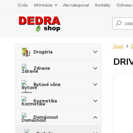
O nás
Informácie
Ako nakupovať
Kontakty
Ochrana 
Úvod
Drogéria
DRIV
Zdravie
Bytové vône
Kozmetika
Domácnosť