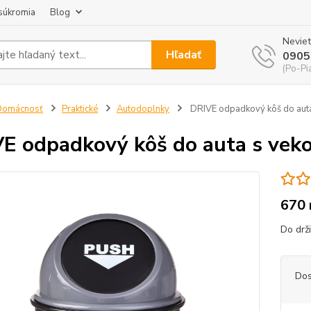
súkromia
Blog
Neviet
Hľadať
0905
(Po-Pi
Domácnosť
Praktické
Autodoplnky
DRIVE odpadkový kôš do aut
E odpadkový kôš do auta s ve
670 
Do drž
Dos