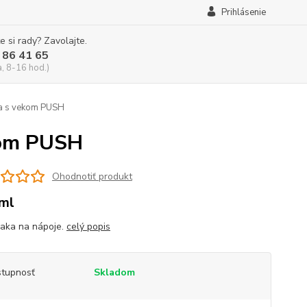
Prihlásenie
e si rady? Zavolajte.
 86 41 65
a, 8-16 hod.)
a s vekom PUSH
kom PUSH
Ohodnotiť produkt
ml
iaka na nápoje.
celý popis
tupnosť
Skladom