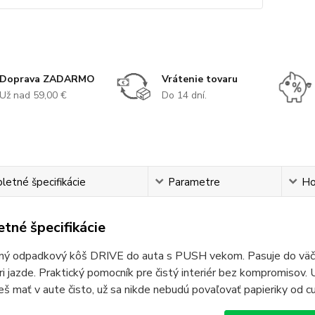
Doprava ZADARMO
Vrátenie tovaru
Už nad 59,00 €
Do 14 dní.
etné špecifikácie
Parametre
Ho
tné špecifikácie
ý odpadkový kôš DRIVE do auta s PUSH vekom. Pasuje do väčšin
i jazde. Praktický pomocník pre čistý interiér bez kompromisov
š mať v aute čisto, už sa nikde nebudú povaľovať papieriky od cukr