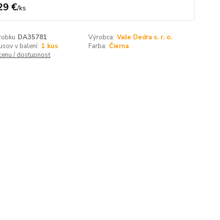
29 €
/
ks
robku
DA35781
Výrobca:
Vaše Dedra s. r. o.
usov v balení:
1 kus
Farba:
Čierna
 cenu / dostupnosť