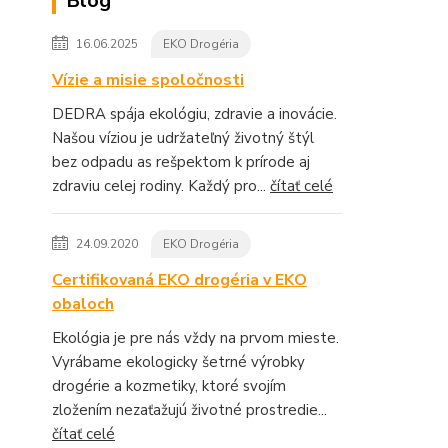
Blog
16.06.2025
EKO Drogéria
Vízie a misie spoločnosti
DEDRA spája ekológiu, zdravie a inovácie.
Našou víziou je udržateľný životný štýl
bez odpadu as rešpektom k prírode aj
zdraviu celej rodiny. Každý pro...
čítať celé
24.09.2020
EKO Drogéria
Certifikovaná EKO drogéria v EKO
obaloch
Ekológia je pre nás vždy na prvom mieste.
Vyrábame ekologicky šetrné výrobky
drogérie a kozmetiky, ktoré svojím
zložením nezaťažujú životné prostredie...
čítať celé