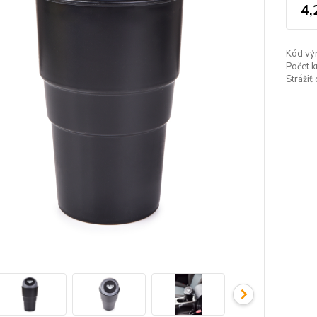
4,
Kód vý
Počet k
Strážiť