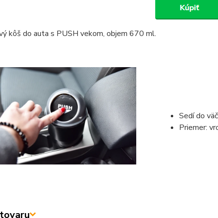
ý kôš do auta s PUSH vekom, objem 670 ml.
Sedí do väč
Priemer: v
tovaru