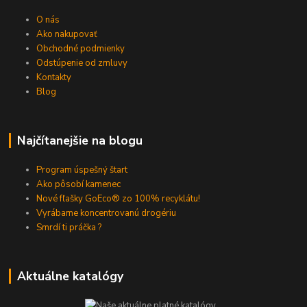
O nás
Ako nakupovať
Obchodné podmienky
Odstúpenie od zmluvy
Kontakty
Blog
Najčítanejšie na blogu
Program úspešný štart
Ako pôsobí kamenec
Nové fľašky GoEco® zo 100% recyklátu!
Vyrábame koncentrovanú drogériu
Smrdí ti práčka ?
Aktuálne katalógy