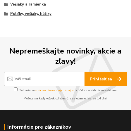
Vešiaky a ramienka
Poličky, vešiaky, háčiky
Nepremeškajte novinky, akcie a
zľavy!
Prihlásiť sa
Súhlasím so
spracovaním osobných údajov
za účelom zasielania newslettera.
Môžete sa kedykoľvek odhlásiť. Zasielame raz za 14 dní.
Informácie pre zákazníkov