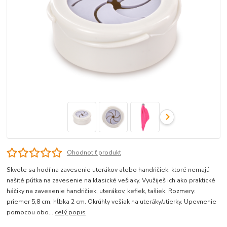
Ohodnotiť produkt
Skvele sa hodí na zavesenie uterákov alebo handričiek, ktoré nemajú
našité pútka na zavesenie na klasické vešiaky. Využiješ ich ako praktické
háčiky na zavesenie handričiek, uterákov, kefiek, tašiek. Rozmery:
priemer 5,8 cm, hĺbka 2 cm. Okrúhly vešiak na uteráky/utierky. Upevnenie
pomocou obo...
celý popis