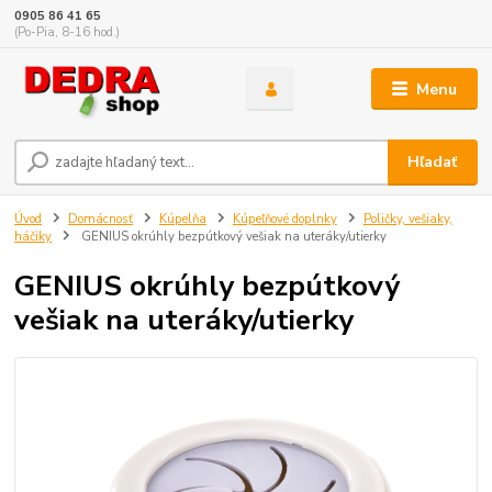
0905 86 41 65
(Po-Pia, 8-16 hod.)
Menu
Hľadať
Úvod
Domácnosť
Kúpelňa
Kúpeľňové doplnky
Poličky, vešiaky,
háčiky
GENIUS okrúhly bezpútkový vešiak na uteráky/utierky
GENIUS okrúhly bezpútkový
vešiak na uteráky/utierky