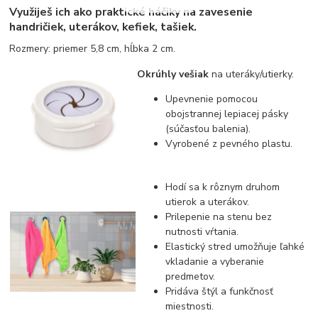
Využiješ ich ako praktické háčiky na zavesenie
handričiek, uterákov, kefiek, tašiek.
Rozmery: priemer 5,8 cm, hĺbka 2 cm.
Okrúhly vešiak
na uteráky/utierky.
Upevnenie pomocou
obojstrannej lepiacej pásky
(súčasťou balenia).
Vyrobené z pevného plastu.
Hodí sa k rôznym druhom
utierok a uterákov.
Prilepenie na stenu bez
nutnosti vŕtania.
Elastický stred umožňuje ľahké
vkladanie a vyberanie
predmetov.
Pridáva štýl a funkčnosť
miestnosti.