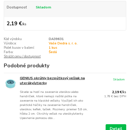
Dostupnosť
Skladom
2,19 €
/
ks
Kód výrobku
DA39631
Výrobca:
Vaše Dedra s. r. o.
Počet kusov v balení:
1 kus
Farba:
Šedá
Strážiť cenu / dostupnosť
Podobné produkty
GENIUS okrúhly bezpútkový vešiak na
Skladom
uteráky/utierky
Skvele sa hodí na zavesenie uterákov alebo
2,19 €
/
ks
handričiek, ktoré nemajú našité pútka na
1,78 €
bez DPH
zavesenie na klasické vešiaky. Využiješ ich ako
praktické háčiky na zavesenie handričiek,
uterákov, kefiek, tašiek. Rozmery: priemer 5,8 cm,
hĺbka 2 cm. Okrúhly vešiak na uteráky/utierky.
Upevnenie pomocou obo...
Detail