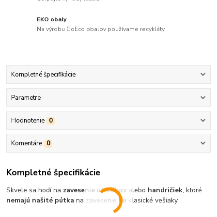
EKO obaly
Na výrobu GoEco obalov používame recykláty.
Kompletné špecifikácie
Parametre
Hodnotenie
0
Komentáre
0
Kompletné špecifikácie
Skvele sa hodí na
zavesenie uterákov
alebo
handričiek
, ktoré
nemajú našité pútka
na zavesenie na klasické vešiaky.