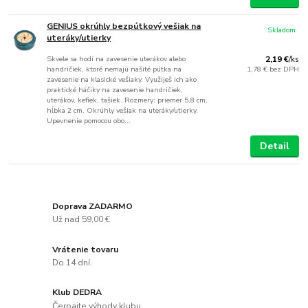
GENIUS okrúhly bezpútkový vešiak na
Skladom
uteráky/utierky
Skvele sa hodí na zavesenie uterákov alebo
2,19 €
/
ks
handričiek, ktoré nemajú našité pútka na
1,78 €
bez DPH
zavesenie na klasické vešiaky. Využiješ ich ako
praktické háčiky na zavesenie handričiek,
uterákov, kefiek, tašiek. Rozmery: priemer 5,8 cm,
hĺbka 2 cm. Okrúhly vešiak na uteráky/utierky.
Upevnenie pomocou obo...
Detail
Doprava ZADARMO
Už nad 59,00 €
Vrátenie tovaru
Do 14 dní.
Klub DEDRA
Čerpajte výhody klubu.