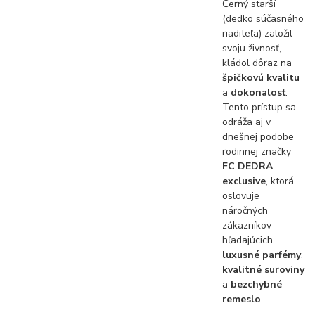
Černý starší
(dedko súčasného
riaditeľa) založil
svoju živnosť,
kládol dôraz na
špičkovú kvalitu
a
dokonalosť
.
Tento prístup sa
odráža aj v
dnešnej podobe
rodinnej značky
FC DEDRA
exclusive
, ktorá
oslovuje
náročných
zákazníkov
hľadajúcich
luxusné parfémy
,
kvalitné suroviny
a
bezchybné
remeslo
.