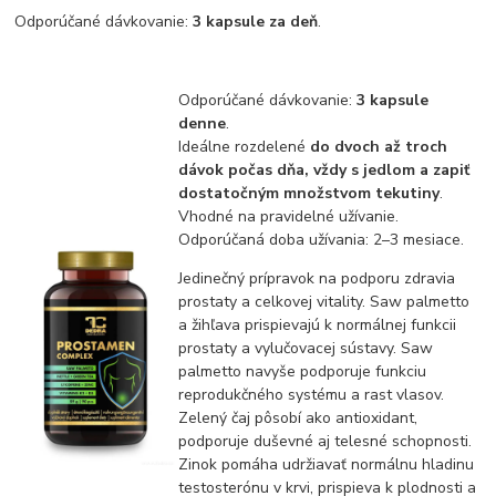
Odporúčané dávkovanie:
3 kapsule za deň
.
Odporúčané dávkovanie:
3 kapsule
denne
.
Ideálne rozdelené
do dvoch až troch
dávok počas dňa, vždy s jedlom a zapiť
dostatočným množstvom tekutiny
.
Vhodné na pravidelné užívanie.
Odporúčaná doba užívania: 2–3 mesiace.
Jedinečný prípravok na podporu zdravia
prostaty a celkovej vitality. Saw palmetto
a žihľava prispievajú k normálnej funkcii
prostaty a vylučovacej sústavy. Saw
palmetto navyše podporuje funkciu
reprodukčného systému a rast vlasov.
Zelený čaj pôsobí ako antioxidant,
podporuje duševné aj telesné schopnosti.
Zinok pomáha udržiavať normálnu hladinu
testosterónu v krvi, prispieva k plodnosti a