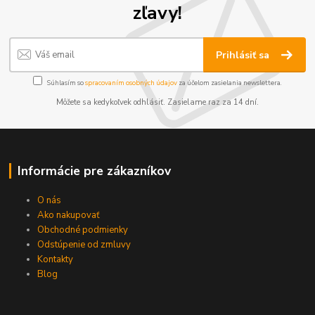
zľavy!
Prihlásiť sa
Súhlasím so
spracovaním osobných údajov
za účelom zasielania newslettera.
Môžete sa kedykoľvek odhlásiť. Zasielame raz za 14 dní.
Informácie pre zákazníkov
O nás
Ako nakupovať
Obchodné podmienky
Odstúpenie od zmluvy
Kontakty
Blog