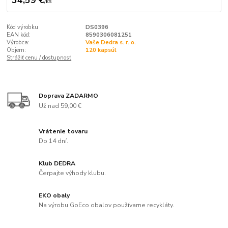
34,59 €
/
ks
Kód výrobku
DS0396
EAN kód:
8590306081251
Výrobca:
Vaše Dedra s. r. o.
Objem:
120 kapsúl
Strážiť cenu / dostupnosť
Doprava ZADARMO
Už nad 59,00 €
Vrátenie tovaru
Do 14 dní.
Klub DEDRA
Čerpajte výhody klubu.
EKO obaly
Na výrobu GoEco obalov používame recykláty.