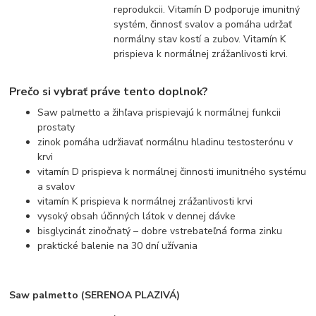
reprodukcii. Vitamín D podporuje imunitný
systém, činnosť svalov a pomáha udržať
normálny stav kostí a zubov. Vitamín K
prispieva k normálnej zrážanlivosti krvi.
Prečo si vybrať práve tento doplnok?
Saw palmetto a žihľava prispievajú k normálnej funkcii
prostaty
zinok pomáha udržiavať normálnu hladinu testosterónu v
krvi
vitamín D prispieva k normálnej činnosti imunitného systému
a svalov
vitamín K prispieva k normálnej zrážanlivosti krvi
vysoký obsah účinných látok v dennej dávke
bisglycinát zinočnatý – dobre vstrebateľná forma zinku
praktické balenie na 30 dní užívania
Saw palmetto (SERENOA PLAZIVÁ)