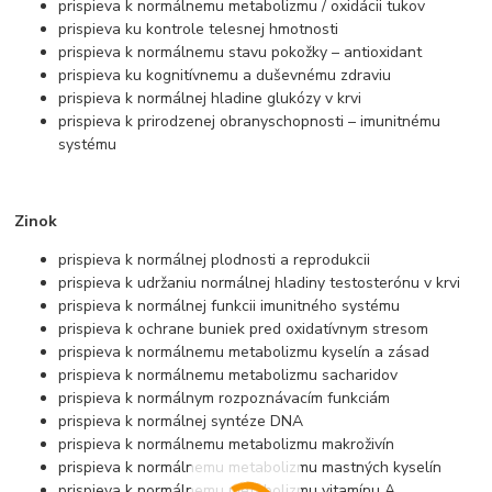
prispieva k normálnemu metabolizmu / oxidácii tukov
prispieva ku kontrole telesnej hmotnosti
prispieva k normálnemu stavu pokožky – antioxidant
prispieva ku kognitívnemu a duševnému zdraviu
prispieva k normálnej hladine glukózy v krvi
prispieva k prirodzenej obranyschopnosti – imunitnému
systému
Zinok
prispieva k normálnej plodnosti a reprodukcii
prispieva k udržaniu normálnej hladiny testosterónu v krvi
prispieva k normálnej funkcii imunitného systému
prispieva k ochrane buniek pred oxidatívnym stresom
prispieva k normálnemu metabolizmu kyselín a zásad
prispieva k normálnemu metabolizmu sacharidov
prispieva k normálnym rozpoznávacím funkciám
prispieva k normálnej syntéze DNA
prispieva k normálnemu metabolizmu makroživín
prispieva k normálnemu metabolizmu mastných kyselín
prispieva k normálnemu metabolizmu vitamínu A