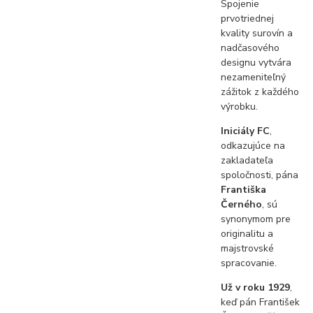
Spojenie
prvotriednej
kvality surovín a
nadčasového
designu vytvára
nezameniteľný
zážitok z každého
výrobku.
Iniciály FC
,
odkazujúce na
zakladateľa
spoločnosti, pána
Františka
Černého
, sú
synonymom pre
originalitu a
majstrovské
spracovanie.
Už v roku 1929
,
keď pán František