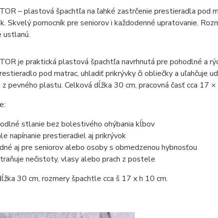
 – plastová špachtľa na ľahké zastrčenie prestieradla pod mat
úk. Skvelý pomocník pre seniorov i každodenné upratovanie. Roz
 ustlanú.
 je praktická plastová špachtľa navrhnutá pre pohodlné a rých
prestieradlo pod matrac, uhladiť prikrývky či obliečky a uľahčuje 
z pevného plastu. Celková dĺžka 30 cm, pracovná časť cca 17 ×
e:
odlné stlanie bez bolestivého ohýbania kĺbov
hle napínanie prestieradiel aj prikrývok
dné aj pre seniorov alebo osoby s obmedzenou hybnosťou
traňuje nečistoty, vlasy alebo prach z postele
ĺžka 30 cm, rozmery špachtle cca š 17 x h 10 cm.