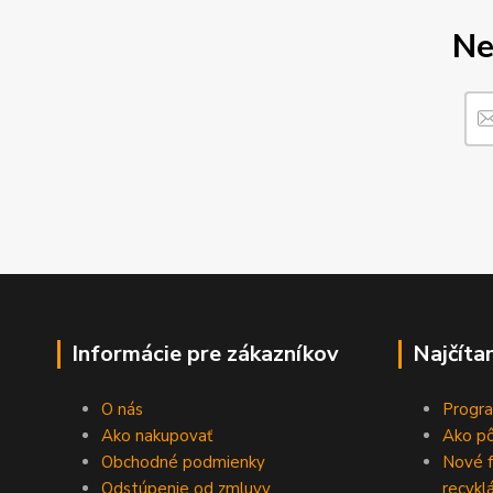
Ne
Informácie pre zákazníkov
Najčíta
O nás
Progra
Ako nakupovať
Ako p
Obchodné podmienky
Nové 
Odstúpenie od zmluvy
recykl