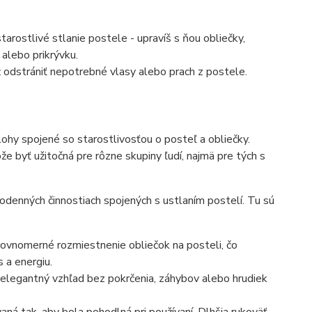
starostlivé stlanie postele - upravíš s ňou obliečky,
 alebo prikrývku.
odstrániť nepotrebné vlasy alebo prach z postele.
lohy spojené so starostlivosťou o posteľ a obliečky.
 byť užitočná pre rôzne skupiny ľudí, najmä pre tých s
dodenných činnostiach spojených s ustlaním postelí. Tu sú
 rovnomerné rozmiestnenie obliečok na posteli, čo
 a energiu.
 elegantný vzhľad bez pokrčenia, záhybov alebo hrudiek