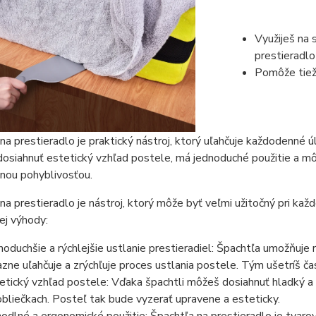
Využiješ na 
prestieradlo
Pomôže tiež 
na prestieradlo je praktický nástroj, ktorý uľahčuje každodenné ú
siahnuť estetický vzhľad postele, má jednoduché použitie a môže
ou pohyblivosťou.
na prestieradlo je nástroj, ktorý môže byť veľmi užitočný pri kaž
jej výhody:
noduchšie a rýchlejšie ustlanie prestieradiel: Špachtľa umožňuje
azne uľahčuje a zrýchľuje proces ustlania postele. Tým ušetríš čas
etický vzhľad postele: Vďaka špachtli môžeš dosiahnuť hladký a
obliečkach. Posteľ tak bude vyzerať upravene a esteticky.