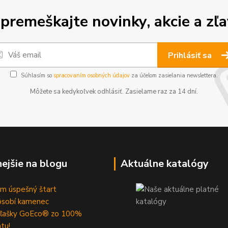
premeškajte novinky, akcie a zľa
Prihlásiť sa
Súhlasím so
spracovaním osobných údajov
za účelom zasielania newslettera.
Môžete sa kedykoľvek odhlásiť. Zasielame raz za 14 dní.
nejšie na blogu
Aktuálne katalógy
m úspešný štart
ôsobí kamenec
fľašky GoEco® zo 100%
átu!