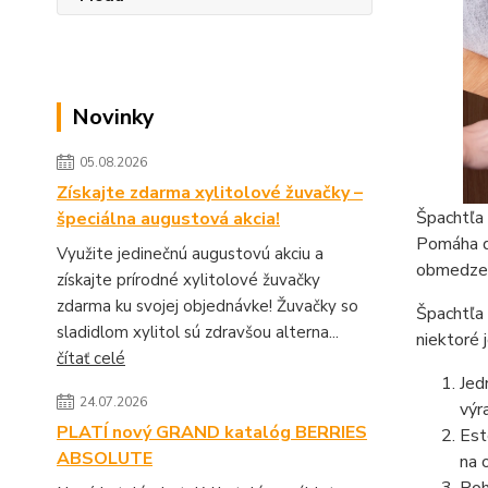
Novinky
05.08.2026
Získajte zdarma xylitolové žuvačky –
Špachtľa 
špeciálna augustová akcia!
Pomáha do
Využite jedinečnú augustovú akciu a
obmedzen
získajte prírodné xylitolové žuvačky
zdarma ku svojej objednávke! Žuvačky so
Špachtľa 
sladidlom xylitol sú zdravšou alterna...
niektoré 
čítať celé
Jed
24.07.2026
výr
PLATÍ nový GRAND katalóg BERRIES
Est
ABSOLUTE
na 