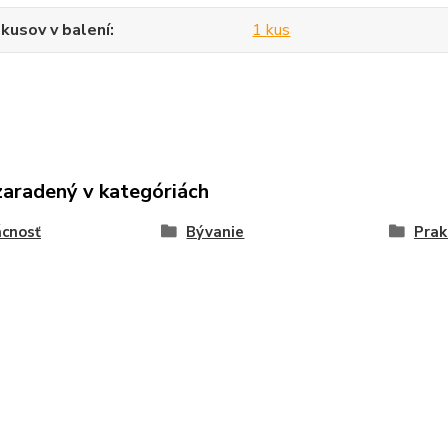
kusov v balení
1 kus
zaradený v kategóriách
cnosť
Bývanie
Prak