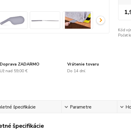
1,
Kód vý
Počet k
Doprava ZADARMO
Vrátenie tovaru
Už nad 59,00 €
Do 14 dní.
etné špecifikácie
Parametre
Ho
tné špecifikácie