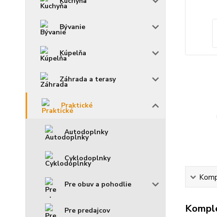
Kuchyňa
Bývanie
Kúpelňa
Záhrada a terasy
Praktické
Autodoplnky
Cyklodoplnky
Kompl
Pre obuv a pohodlie
Komple
Pre predajcov