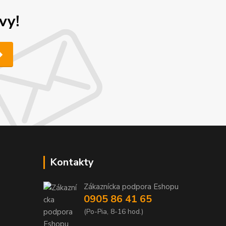
vy!
Kontakty
Zákaznícka podpora Eshopu
0905 86 41 65
(Po-Pia, 8-16 hod.)