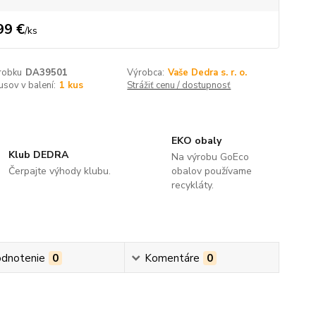
99 €
/
ks
robku
DA39501
Výrobca:
Vaše Dedra s. r. o.
usov v balení:
1 kus
Strážiť cenu / dostupnosť
EKO obaly
Klub DEDRA
Na výrobu GoEco
Čerpajte výhody klubu.
obalov používame
recykláty.
dnotenie
0
Komentáre
0