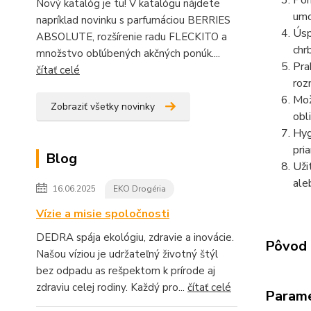
Poh
Nový katalóg je tu! V katalógu nájdete
umo
napríklad novinku s parfumáciou BERRIES
Úsp
ABSOLUTE, rozšírenie radu FLECKITO a
chr
množstvo obľúbených akčných ponúk....
Pra
čítať celé
roz
Mož
Zobraziť všetky novinky
obl
Hyg
pri
Blog
Uži
ale
16.06.2025
EKO Drogéria
Vízie a misie spoločnosti
DEDRA spája ekológiu, zdravie a inovácie.
Pôvod 
Našou víziou je udržateľný životný štýl
bez odpadu as rešpektom k prírode aj
zdraviu celej rodiny. Každý pro...
čítať celé
Param