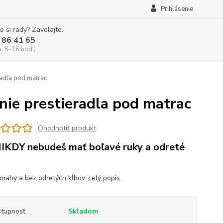
Prihlásenie
e si rady? Zavolajte.
 86 41 65
a, 8-16 hod.)
radla pod matrac
nie prestieradla pod matrac
Ohodnotiť produkt
IKDY nebudeš mať boľavé ruky a odreté
mahy a bez odretých kĺbov.
celý popis
tupnosť
Skladom