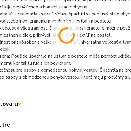
odlné a ergonomické použitie: Špachtľa na prestieradlo je tvarov
žňuje pevný úchop a kontrolu nad pohybmi.
ora síl a prevencia zranení: Vďaka špachtli sa nemusíš silne oh
bta alebo iným zraneniam spojeným s ustlaním postele.
ktickosť a všestrannosť: Špachtľa na prestieradlo je možné použiť
miestnenie diek, prikrývok alebo iných textílií na posteli.
nosť prispôsobenia veľkosti postele: Univerzálna veľkosť a tva
iečok.
iena: Použitie špachtle na ustlanie postele môže pomôcť udržiava
amemu kontaktu rúk s ich povrchom.
točnosť pre osoby s obmedzenou pohyblivosťou: Špachtľa na pres
bo osoby s obmedzenou pohyblivosťou, ktoré majú problémy s u
tovaru
etre