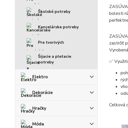
ZASÚVATOR
Školské potreby
bolesti r
perfektne
Kancelárske potreby
ZASÚVATOR
Pre tvorivých
zastrčiť 
Vyrobená 
Šijacie a pletacie
✅ Využiti
potreby
poh
Elektro
rýc
vho
Dekorácie
ods
Celková d
Hračky
Móda