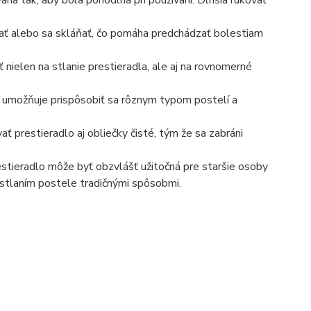
aná tak, aby bola pohodlná pri používaní. Dlhšia rukoväť
ýbať alebo sa skláňať, čo pomáha predchádzať bolestiam
 nielen na stlanie prestieradla, ale aj na rovnomerné
r umožňuje prispôsobiť sa rôznym typom postelí a
ť prestieradlo aj obliečky čisté, tým že sa zabráni
tieradlo môže byť obzvlášť užitočná pre staršie osoby
stlaním postele tradičnými spôsobmi.