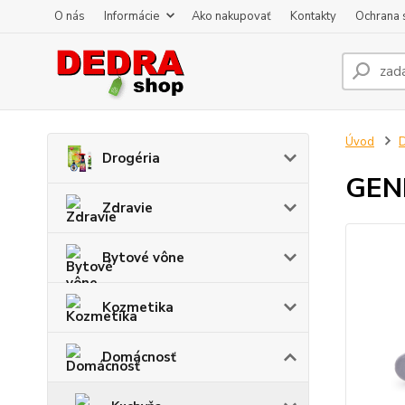
O nás
Informácie
Ako nakupovať
Kontakty
Ochrana 
Úvod
Drogéria
GENI
Zdravie
Bytové vône
Kozmetika
Domácnosť