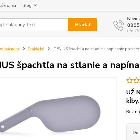
súkromia
Blog
Neviet
Hľadať
0905
(Po-Pi
Domácnosť
Praktické
GENIUS špachtľa na stlanie a napínanie prestie
US špachtľa na stlanie a napína
UŽ N
kĺby.
Bez ná
Dos