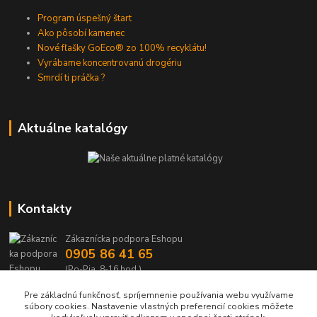
Program úspešný štart
Ako pôsobí kamenec
Nové fľašky GoEco® zo 100% recyklátu!
Vyrábame koncentrovanú drogériu
Smrdí ti práčka ?
Aktuálne katalógy
Kontakty
Zákaznícka podpora Eshopu
0905 86 41 65
(Po-Pia, 8-16 hod.)
Pre základnú funkčnosť, spríjemnenie používania webu využívame
nakup(@)dedrashop.sk
súbory cookies. Nastavenie vlastných preferencií cookies môžete