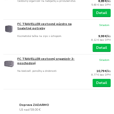
Cestovný organizér na nabíjačky a príslušenstvo.
6,89 €
/
ks
5,60 €
bez DPH
Detail
FC TRAVELLER cestovné púzdro na
Skladom
toaletné potreby
Kozmetická taška na zips s úchopom.
9,99 €
/
ks
8,12 €
bez DPH
Detail
FC TRAVELLER cestovný organizér 3-
Skladom
poschodový
Na bielizeň, ponožky a drobnosti.
10,79 €
/
ks
8,77 €
bez DPH
Detail
Doprava ZADARMO
Už nad 59,00 €