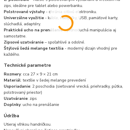
zips, ideálne pre tablet alebo powerbanku.
Polstrované výstuhy
- chránia citlivú elektroniku.
Univerzálne využitie
- káble, nabíjačky, USB, pamäťové karty,
slúchadlá, adaptéry.
Praktické ucho na prenášanie
– jednoduchá manipulácia aj
samostatne.
Zipsové uzatváranie
– spoľahlivé a odolné.
Štýlová šedá melange textília
- moderný dizajn vhodný pre
každého.
Technické parametre
Rozmery
: cca 27 × 9 × 21 cm
Materiál
: textílie v šedej melange prevedení
Usporiadanie
: 2 poschodia (sieťované vrecká, priehradky, pútka,
polstrovaný priestor)
Uzatváranie
: zips
Doplnky
: ucho na prenášanie
Údržba
Utieraj vlhkou handričkou.