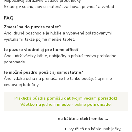
Nepoužívaj abrazívne čistiace prostriedky.
Skladuj v suchu, aby si materiál zachoval pevnosť a vzhľad.
FAQ
Zmestí sa do puzdra tablet?
Áno, druhé poschodie je hlbšie a vybavené polstrovanými
výstuhami, takže pojme menšie tablet.
Je puzdro vhodné aj pre home office?
Áno, udrží všetky káble, nabíjačky a príslušenstvo prehľadne
pohromade.
Je možné puzdro použiť aj samostatne?
Áno, vďaka uchu na prenášanie ho ľahko použiješ aj mimo
cestovnej batožiny.
Praktická púzdra
pomôžu dať
tvojim veciam
poriadok!
Všetko na
jednom
mieste
- pekne
pohromade!
na káble a elektroniku ...
využiješ na káble, nabíjačky,