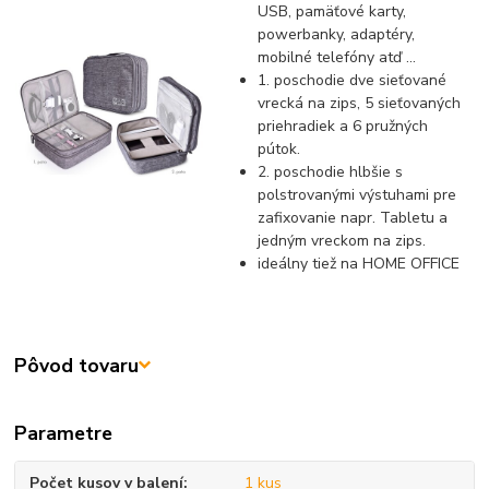
USB, pamäťové karty,
powerbanky, adaptéry,
mobilné telefóny atď ...
1. poschodie dve sieťované
vrecká na zips, 5 sieťovaných
priehradiek a 6 pružných
pútok.
2. poschodie hlbšie s
polstrovanými výstuhami pre
zafixovanie napr. Tabletu a
jedným vreckom na zips.
ideálny tiež na HOME OFFICE
Pôvod tovaru
Parametre
Počet kusov v balení
1 kus