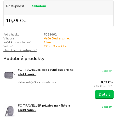
Dostupnosť
Skladom
10,79 €
/
ks
Kód výrobku
FC28462
Výrobca:
Vaše Dedra s. r. o.
Počet kusov v balení:
1 kus
Veľkosť:
27 x h 9 x v 21 cm
Strážiť cenu / dostupnosť
Podobné produkty
FC TRAVELLER cestovné puzdro na
Skladom
elektroniku
Káble, nabíjačky a príslušenstvo.
8,69 €
/
ks
7,07 €
bez DPH
Detail
FC TRAVELLER púzdro na káble a
Skladom
elektroniku