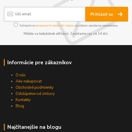
Prihlásiť sa
Súhlasím so
spracovaním osobných údajov
za účelom zasielania newslettera.
Môžete sa kedykoľvek odhlásiť. Zasielame raz za 14 dní.
Informácie pre zákazníkov
O nás
Ako nakupovať
Obchodné podmienky
Odstúpenie od zmluvy
Kontakty
Blog
Najčítanejšie na blogu