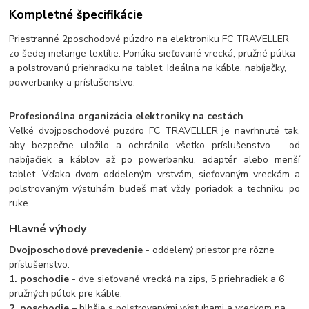
Kompletné špecifikácie
Priestranné 2poschodové púzdro na elektroniku FC TRAVELLER
zo šedej melange textílie. Ponúka sieťované vrecká, pružné pútka
a polstrovanú priehradku na tablet. Ideálna na káble, nabíjačky,
powerbanky a príslušenstvo.
Profesionálna organizácia elektroniky na cestách
.
Veľké dvojposchodové puzdro FC TRAVELLER je navrhnuté tak,
aby bezpečne uložilo a ochránilo všetko príslušenstvo – od
nabíjačiek a káblov až po powerbanku, adaptér alebo menší
tablet. Vďaka dvom oddeleným vrstvám, sieťovaným vreckám a
polstrovaným výstuhám budeš mať vždy poriadok a techniku ​​po
ruke.
Hlavné výhody
Dvojposchodové prevedenie
- oddelený priestor pre rôzne
príslušenstvo.
1. poschodie
- dve sieťované vrecká na zips, 5 priehradiek a 6
pružných pútok pre káble.
2. poschodie
– hlbšie s polstrovanými výstuhami a vreckom na