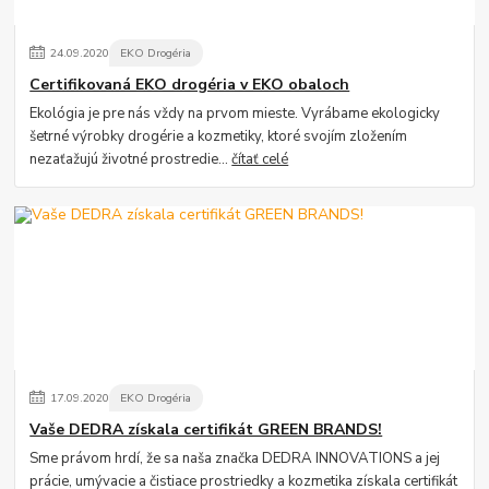
24
.
09
.
2020
EKO Drogéria
Certifikovaná EKO drogéria v EKO obaloch
Ekológia je pre nás vždy na prvom mieste. Vyrábame ekologicky
šetrné výrobky drogérie a kozmetiky, ktoré svojím zložením
nezaťažujú životné prostredie...
čítať celé
17
.
09
.
2020
EKO Drogéria
Vaše DEDRA získala certifikát GREEN BRANDS!
Sme právom hrdí, že sa naša značka DEDRA INNOVATIONS a jej
prácie, umývacie a čistiace prostriedky a kozmetika získala certifikát