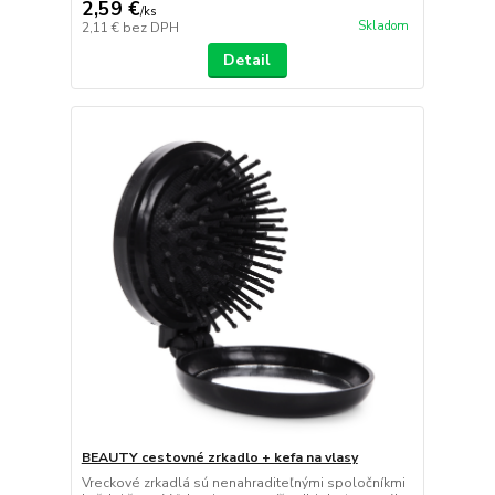
2,59 €
/
ks
Skladom
2,11 €
bez DPH
Detail
BEAUTY cestovné zrkadlo + kefa na vlasy
Vreckové zrkadlá sú nenahraditeľnými spoločníkmi