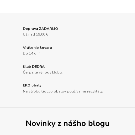
Doprava ZADARMO
Už nad 59,00 €
Vrátenie tovaru
Do 14 dní.
Klub DEDRA
Čerpajte výhody klubu.
EKO obaly
Na výrobu GoEco obalov používame recykláty.
Novinky z nášho blogu