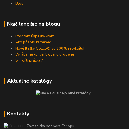
Blog
Najčítanejšie na blogu
Program úspešný štart
Ako pôsobí kamenec
Nové fľašky GoEco® zo 100% recyklátu!
Vyrábame koncentrovanú drogériu
Smrdí ti práčka ?
Aktuálne katalógy
Kontakty
Zákaznícka podpora Eshopu