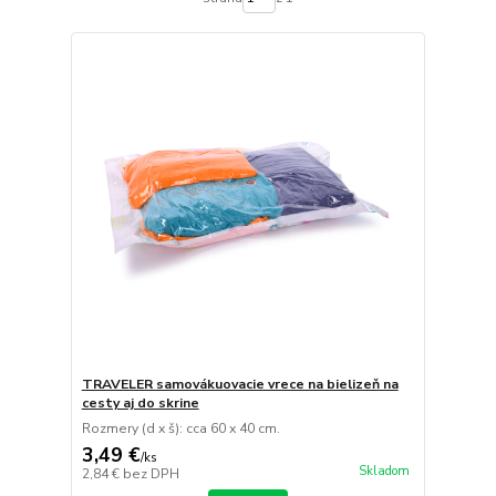
TRAVELER samovákuovacie vrece na bielizeň na
cesty aj do skrine
Rozmery (d x š): cca 60 x 40 cm.
3,49 €
/
ks
Skladom
2,84 €
bez DPH