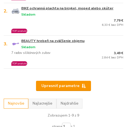
BIKE ochranná plachta na bicykel, moped alebo skúter
2.
Skladom
7,79 €
6,33 € bez DPH
TOP produkt
BEAUTY hrebeň na zväčšenie objemu
3.
Skladom
7 radov silikónových zubov
3,49 €
2,84 € bez DPH
TOP produkt
Upresniť parametre
Najnovšie
Najlacnejšie
Najdrahšie
Zobrazujem 1-9 z 9
strana
z 1