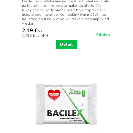
každej ženy. Vďaka nim nemusíš odbiehať neustále
na toaletu a kontrolovať si make-up alebo účes.
Nikdy nevieš, kedy budeš potrebovať opraviť svoj
účes alebo make-up. Kompaktný tvar môžeš mať
neustále po ruke, v kabelke, taške alebo napríklad
vrecku .....
2,19 €
/
ks
Skladom
1,78 €
bez DPH
Detail