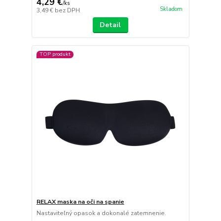
4,29 €
/
ks
Skladom
3,49 €
bez DPH
Detail
TOP produkt
RELAX maska ​​na oči na spanie
Nastaviteľný opasok a dokonalé zatemnenie.