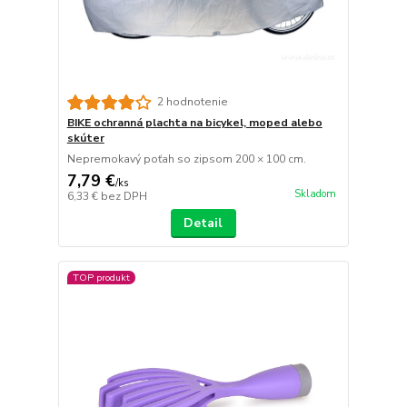
2 hodnotenie
BIKE ochranná plachta na bicykel, moped alebo
skúter
Nepremokavý poťah so zipsom 200 × 100 cm.
7,79 €
/
ks
Skladom
6,33 €
bez DPH
Detail
TOP produkt