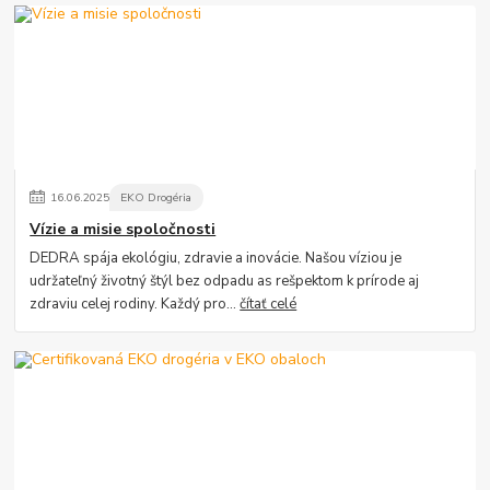
16
.
06
.
2025
EKO Drogéria
Vízie a misie spoločnosti
DEDRA spája ekológiu, zdravie a inovácie. Našou víziou je
udržateľný životný štýl bez odpadu as rešpektom k prírode aj
zdraviu celej rodiny. Každý pro...
čítať celé