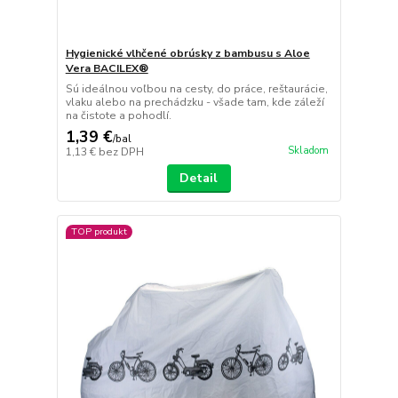
Hygienické vlhčené obrúsky z bambusu s Aloe
Vera BACILEX®
Sú ideálnou voľbou na cesty, do práce, reštaurácie,
vlaku alebo na prechádzku - všade tam, kde záleží
na čistote a pohodlí.
1,39 €
/
bal
Skladom
1,13 €
bez DPH
Detail
TOP produkt