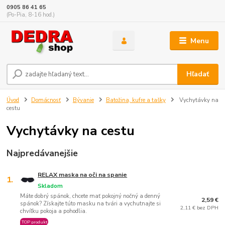
0905 86 41 65
(Po-Pia, 8-16 hod.)
Menu
Hľadať
Úvod
Domácnosť
Bývanie
Batožina, kufre a tašky
Vychytávky na
cestu
Vychytávky na cestu
Najpredávanejšie
RELAX maska ​​na oči na spanie
1.
Skladom
Máte dobrý spánok, chcete mať pokojný nočný a denný
2,59 €
spánok? Získajte túto masku na tvári a vychutnajte si
2,11 € bez DPH
chvíľku pokoja a pohodlia.
TOP produkt