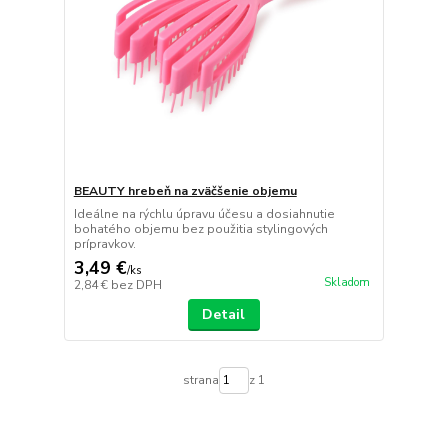
BEAUTY hrebeň na zväčšenie objemu
Ideálne na rýchlu úpravu účesu a dosiahnutie
bohatého objemu bez použitia stylingových
prípravkov.
3,49 €
/
ks
Skladom
2,84 €
bez DPH
Detail
strana
z 1