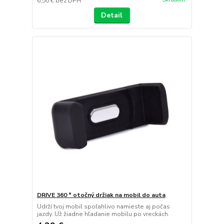
6,50 €
bez DPH
Detail
DRIVE 360 ° otočný držiak na mobil do auta
Udrží tvoj mobil spoľahlivo namieste aj počas
jazdy. Už žiadne hľadanie mobilu po vreckách.