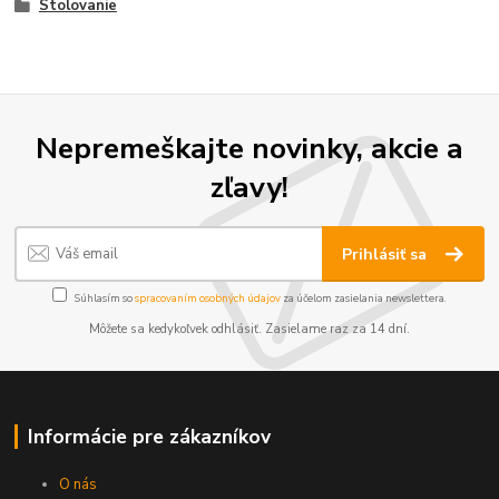
Stolovanie
Nepremeškajte novinky, akcie a
zľavy!
Prihlásiť sa
Súhlasím so
spracovaním osobných údajov
za účelom zasielania newslettera.
Môžete sa kedykoľvek odhlásiť. Zasielame raz za 14 dní.
Informácie pre zákazníkov
O nás