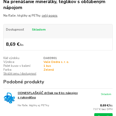
Na prenášanie minerálky, téglikov s obľúbeným
nápojom
Na fľaše, tégliky aj PETky.
celý popis
Dostupnosť
Skladom
8,69 €
/
ks
Kód výrobku
DA93901
Výrobca:
Vaše Dedra s. r. o.
Počet kusov v balení:
1 kus
Farba:
Zelená
Strážiť cenu / dostupnosť
Podobné produkty
ODNESFLAŠKÁČ držiak na 6 ks nápojov
Skladom
s rukoväťou
Na fľaše, tégliky aj PETky.
8,69 €
/
ks
7,07 €
bez DPH