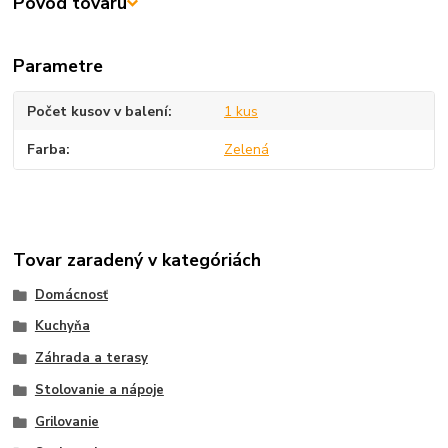
Pôvod tovaru
Parametre
Počet kusov v balení
1 kus
Farba
Zelená
Tovar zaradený v kategóriách
Domácnosť
Kuchyňa
Záhrada a terasy
Stolovanie a nápoje
Grilovanie