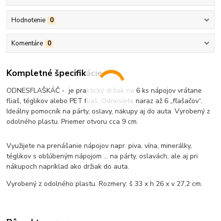
Hodnotenie
0
Komentáre
0
Kompletné špecifikácie
ODNESFLAŠKÁČ - je praktický držiak na 6 ks nápojov vrátane
fliaš, téglikov alebo PET fliaš. Odnesiete naraz až 6 „fľašačov“.
Ideálny pomocník na párty, oslavy, nákupy aj do auta. Vyrobený z
odolného plastu. Priemer otvoru cca 9 cm.
Využijete na prenášanie nápojov napr. piva, vína, minerálky,
téglikov s obľúbeným nápojom ... na párty, oslavách, ale aj pri
nákupoch napríklad ako držiak do auta.
Vyrobený z odolného plastu. Rozmery: š 33 x h 26 x v 27,2 cm.