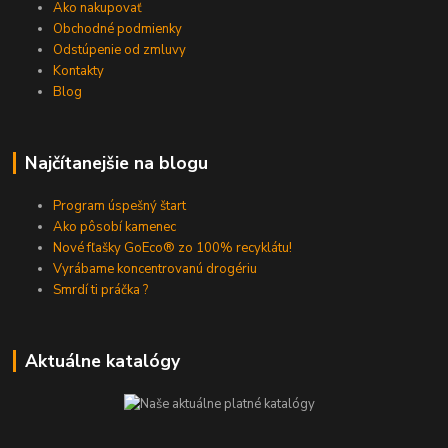
Ako nakupovať
Obchodné podmienky
Odstúpenie od zmluvy
Kontakty
Blog
Najčítanejšie na blogu
Program úspešný štart
Ako pôsobí kamenec
Nové fľašky GoEco® zo 100% recyklátu!
Vyrábame koncentrovanú drogériu
Smrdí ti práčka ?
Aktuálne katalógy