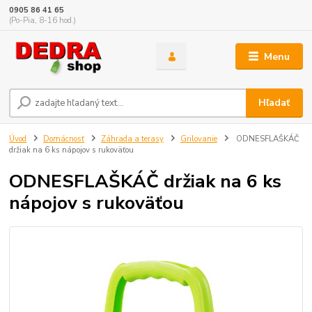
0905 86 41 65
(Po-Pia, 8-16 hod.)
Menu
Hľadať
Úvod
Domácnosť
Záhrada a terasy
Grilovanie
ODNESFLAŠKÁČ
držiak na 6 ks nápojov s rukoväťou
ODNESFLAŠKÁČ držiak na 6 ks
nápojov s rukoväťou