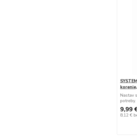
SYSTEMA
korenie
Nastav s
potreby.
9,99 
8,12 €
b