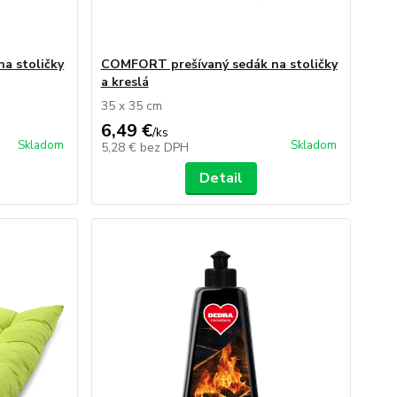
a stoličky
COMFORT prešívaný sedák na stoličky
a kreslá
35 x 35 cm
6,49 €
/
ks
Skladom
Skladom
5,28 €
bez DPH
Detail