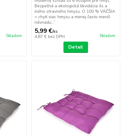
moderný vzhľad so 6 vstupmi pre hmyz.
Bezpečná a ekologická likvidácia ôs a
iného otravného hmyzu. O 100 % VÄČŠIA
= chytí viac hmyzu a menej často meníš
návnadu...”
5,99 €
/
ks
Skladom
Skladom
4,87 €
bez DPH
Detail