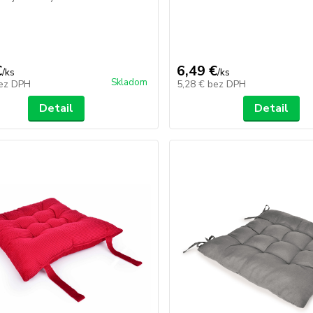
€
6,49 €
/
ks
/
ks
Skladom
ez DPH
5,28 €
bez DPH
Detail
Detail