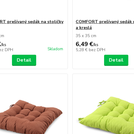
 prešívaný sedák na stoličky
COMFORT prešívaný sedák n
a kreslá
 cm
35 x 35 cm
€
6,49 €
/
ks
/
ks
Skladom
ez DPH
5,28 €
bez DPH
Detail
Detail