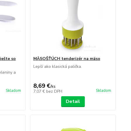
iešte so
MÄSOŠŤÚCH tenderizér na mäso
Lepší ako klasická palička.
eleniny a
8,69 €
/
ks
Skladom
Skladom
7,07 €
bez DPH
Detail