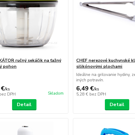
ÁTOR ručný sekáčik na ťažný
CHEF nerezové kuchynské kl
ý pohon
silikónovými plochami
Ideálne na grilovanie hydiny, z
iných potravín.
 €
6,49 €
/
ks
/
ks
Skladom
bez DPH
5,28 €
bez DPH
Detail
Detail