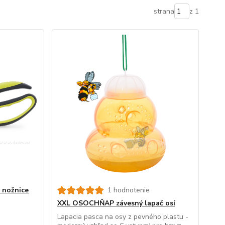
strana
z 1
 nožnice
1 hodnotenie
XXL OSOCHŇAP závesný lapač osí
Lapacia pasca na osy z pevného plastu -