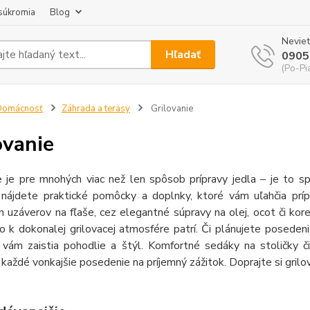
súkromia
Blog
Neviet
Hľadať
0905
(Po-Pi
Domácnosť
Záhrada a terasy
Grilovanie
ovanie
e je pre mnohých viac než len spôsob prípravy jedla – je to spo
i nájdete praktické pomôcky a doplnky, ktoré vám uľahčia príp
 uzáverov na fľaše, cez elegantné súpravy na olej, ocot či kor
o k dokonalej grilovacej atmosfére patrí. Či plánujete posedeni
 vám zaistia pohodlie a štýl. Komfortné sedáky na stoličky 
každé vonkajšie posedenie na príjemný zážitok. Doprajte si grilo