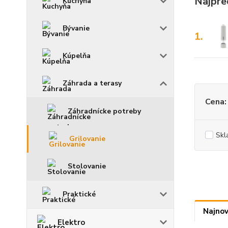
Najpre
Kuchyňa
Bývanie
1.
Kúpelňa
Záhrada a terasy
Cena:
Záhradnícke potreby
Skl
Grilovanie
Stolovanie
Praktické
Najnov
Elektro