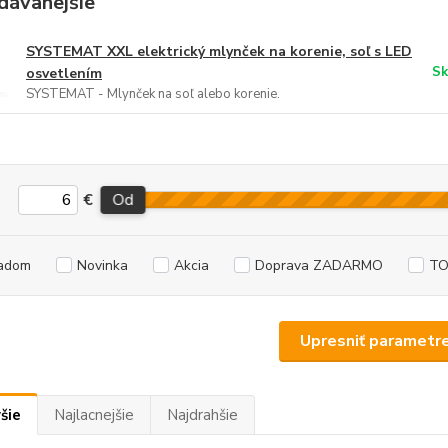
dávanejšie
SYSTEMAT XXL elektrický mlynček na korenie, soľ s LED
Sk
osvetlením
SYSTEMAT - Mlynček na soľ alebo korenie.
€
Od
adom
Novinka
Akcia
Doprava ZADARMO
TO
Upresniť parametr
šie
Najlacnejšie
Najdrahšie