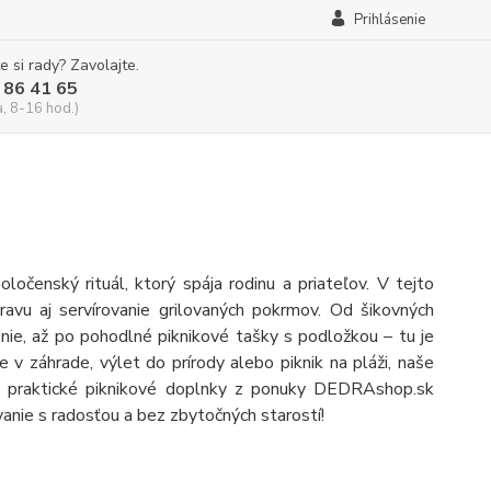
Prihlásenie
e si rady? Zavolajte.
 86 41 65
a, 8-16 hod.)
ločenský rituál, ktorý spája rodinu a priateľov. V tejto
ravu aj servírovanie grilovaných pokrmov. Od šikovných
enie, až po pohodlné piknikové tašky s podložkou – tu je
e v záhrade, výlet do prírody alebo piknik na pláži, naše
či praktické piknikové doplnky z ponuky DEDRAshop.sk
vanie s radosťou a bez zbytočných starostí!