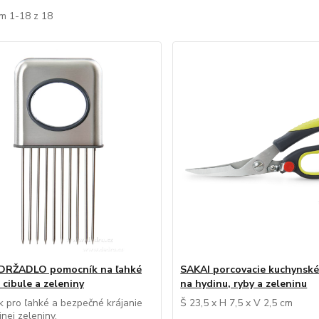
m 1-18 z 18
DRŽADLO pomocník na ľahké
SAKAI porcovacie kuchynské
 cibule a zeleniny
na hydinu, ryby a zeleninu
 pro ľahké a bezpečné krájanie
Š 23,5 x H 7,5 x V 2,5 cm
inej zeleniny.