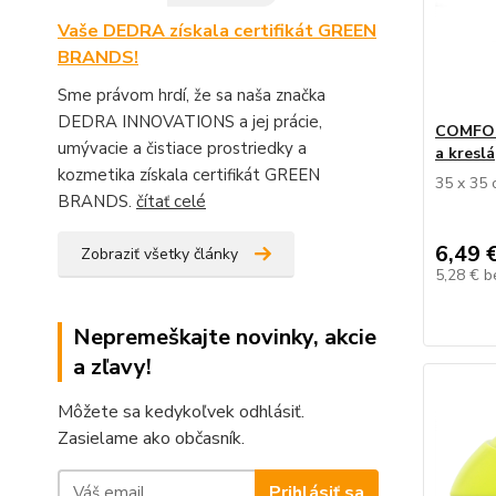
Vaše DEDRA získala certifikát GREEN
BRANDS!
Sme právom hrdí, že sa naša značka
DEDRA INNOVATIONS a jej prácie,
COMFORT
umývacie a čistiace prostriedky a
a kreslá
kozmetika získala certifikát GREEN
35 x 35
BRANDS.
čítať celé
6,49 
Zobraziť všetky články
5,28 €
b
Nepremeškajte novinky, akcie
a zľavy!
Môžete sa kedykoľvek odhlásiť.
Zasielame ako občasník.
Prihlásiť sa