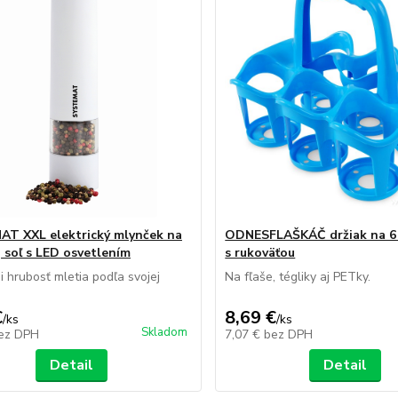
T XXL elektrický mlynček na
ODNESFLAŠKÁČ držiak na 6 
, soľ s LED osvetlením
s rukoväťou
i hrubosť mletia podľa svojej
Na fľaše, tégliky aj PETky.
€
8,69 €
/
ks
/
ks
Skladom
ez DPH
7,07 €
bez DPH
Detail
Detail