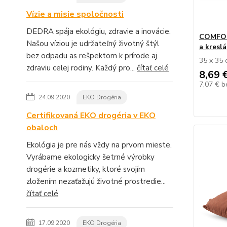
Vízie a misie spoločnosti
DEDRA spája ekológiu, zdravie a inovácie.
COMFORT
Našou víziou je udržateľný životný štýl
a kreslá
bez odpadu as rešpektom k prírode aj
35 x 35
zdraviu celej rodiny. Každý pro...
čítať celé
8,69 
7,07 €
b
24.09.2020
EKO Drogéria
Certifikovaná EKO drogéria v EKO
obaloch
Ekológia je pre nás vždy na prvom mieste.
Vyrábame ekologicky šetrné výrobky
drogérie a kozmetiky, ktoré svojím
zložením nezaťažujú životné prostredie...
čítať celé
17.09.2020
EKO Drogéria