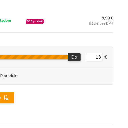
9,99 €
ladom
TOP produkt
8,12 € bez DPH
Do
€
P produkt
e