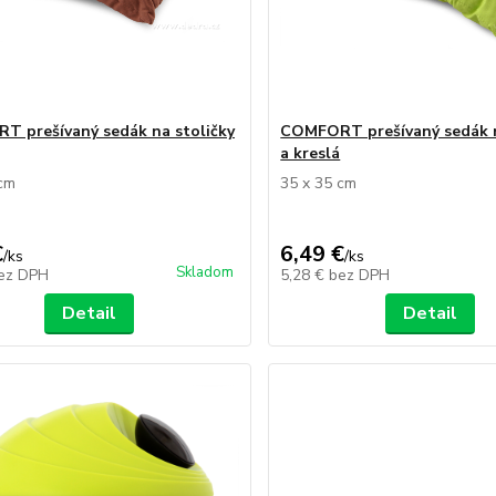
 prešívaný sedák na stoličky
COMFORT prešívaný sedák n
a kreslá
 cm
35 x 35 cm
€
6,49 €
/
ks
/
ks
Skladom
ez DPH
5,28 €
bez DPH
Detail
Detail