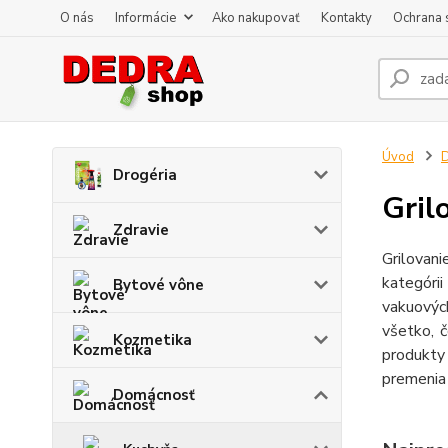
O nás
Informácie
Ako nakupovať
Kontakty
Ochrana 
Úvod
Drogéria
Gril
Zdravie
Grilovani
kategóri
Bytové vône
vakuových
všetko, č
Kozmetika
produkty
premenia 
Domácnosť