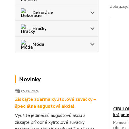
Zobrazuje
Dekorácie
Hračky
Móda
Novinky
05.08.2026
Získajte zdarma xylitolové žuvačky –
špeciálna augustová akcia!
CIBULO
krájanie
Využite jedinečnú augustovú akciu a
získajte prírodné xylitolové žuvačky
Pomocník
cibule a 