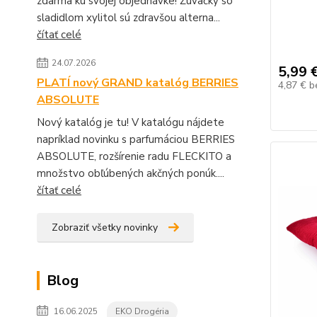
zdarma ku svojej objednávke! Žuvačky so
sladidlom xylitol sú zdravšou alterna...
čítať celé
24.07.2026
5,99 
PLATÍ nový GRAND katalóg BERRIES
4,87 €
b
ABSOLUTE
Nový katalóg je tu! V katalógu nájdete
napríklad novinku s parfumáciou BERRIES
ABSOLUTE, rozšírenie radu FLECKITO a
množstvo obľúbených akčných ponúk....
čítať celé
Zobraziť všetky novinky
Blog
16.06.2025
EKO Drogéria