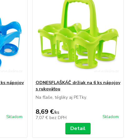
ks nápojov
ODNESFLAŠKÁČ držiak na 6 ks nápojov
s rukoväťou
Na fľaše, tégliky aj PETky.
8,69 €
/
ks
Skladom
Skladom
7,07 €
bez DPH
Detail