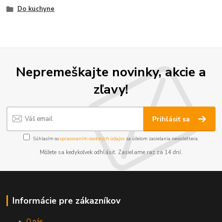
Do kuchyne
Nepremeškajte novinky, akcie a
zľavy!
Prihlásiť sa
Súhlasím so
spracovaním osobných údajov
za účelom zasielania newslettera.
Môžete sa kedykoľvek odhlásiť. Zasielame raz za 14 dní.
Informácie pre zákazníkov
O nás