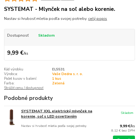
SYSTEMAT - Mlynček na soľ alebo korenie.
Nastav si hrubosť mletia podľa svojej potreby.
celý popis
Dostupnosť
Skladom
9,99 €
/
ks
Kód výrobku
EL5531
Výrobca:
Vaše Dedra s. r. o.
Počet kusov v balení:
1 kus
Farba:
Zelená
Strážiť cenu / dostupnosť
Podobné produkty
SYSTEMAT XXL elektrický mlynček na
Skladom
korenie, soľ s LED osvetlením
Nastav si hrubosť mletia podľa svojej potreby.
9,99 €
/
ks
8,12 €
bez DPH