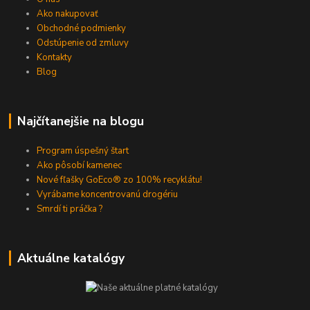
Ako nakupovať
Obchodné podmienky
Odstúpenie od zmluvy
Kontakty
Blog
Najčítanejšie na blogu
Program úspešný štart
Ako pôsobí kamenec
Nové fľašky GoEco® zo 100% recyklátu!
Vyrábame koncentrovanú drogériu
Smrdí ti práčka ?
Aktuálne katalógy