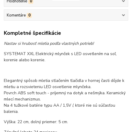
Hodnotenie
0
Komentáre
0
Kompletné špecifikácie
Nastav si hrubosť mletia podľa vlastných potrieb!
SYSTEMAT XXL Elektrický mlynček s LED osvetlením na soľ,
korenie alebo korenie.
Elegantný spôsob mletia stlačením tlačidla v hornej časti dôjde k
mletiu a rozsvieteniu LED osvetlenie mlynčeka.
Povrch ABS soft touch - príjemný na dotyk a nešmýka. Keramický
mlecí mechanizmus.
Na 4 tužkové batérie typu AA / 1,5V /, ktoré nie sú súčasťou
balenia.
Výška: 22 cm, dolný priemer: 5 cm.