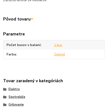
Záručná lehota 24 mesiacov.
Pôvod tovaru
Parametre
Počet kusov v balení
1 kus
Farba
Zelená
Tovar zaradený v kategóriách
Elektro
Spotrebiče
Grilovanie