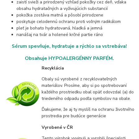
zaistí svieži a prirodzený vzhľad pokožky cez deň, vďaka
obsahu hydratačných a vyživujúcich substancií
pokožka zostáva matná a pôsobí prirodzene
poskytuje celodennú ochranu proti voľným radikálom
pleť je bohato hydratovaná, hladká a jemná
nanášaj na tvár a holeneé krčné partie ráno
Sérum spevňuje, hydratuje a rýchlo sa vstrebáva!
Obsahuje HYPOALERGÉNNY PARFÉM.
Recyklácia
Obaly sú vyrobené z recyklovateľných
materiálov. Prosíme, aby si po spotrebovaní
každého prostriedku obal opäť odovzdal (a) do
triedeného odpadu podľa symbolov na obale.
Ďakujeme, že aj ty myslíš na ochranu životného
prostredia pre budúce generácie
Vyrobené v ČR
Tento výrobok vyvinuli a vyrobili špecialisti