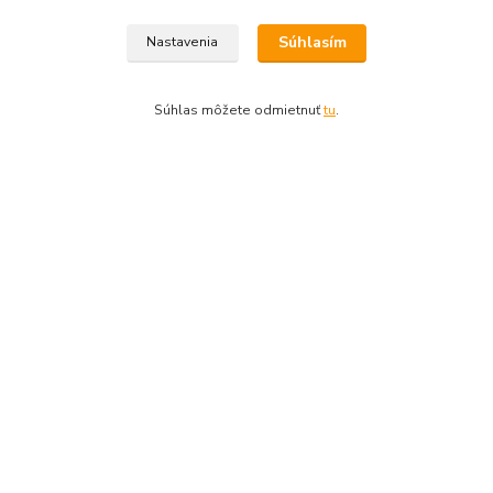
Program úspešný štart
Ako pôsobí kamenec
Súhlasím
Nastavenia
Nové fľašky GoEco® zo 100% recyklátu!
Vyrábame koncentrovanú drogériu
Smrdí ti práčka ?
Súhlas môžete odmietnuť
tu
.
Aktuálne katalógy
Kontakty
Zákaznícka podpora Eshopu
0905 86 41 65
(Po-Pia, 8-16 hod.)
nakup(@)dedrashop.sk