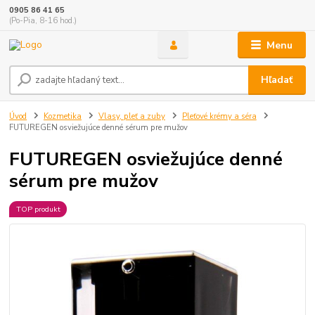
0905 86 41 65
(Po-Pia, 8-16 hod.)
Menu
Hľadať
Úvod
Kozmetika
Vlasy, pleť a zuby
Pleťové krémy a séra
FUTUREGEN osviežujúce denné sérum pre mužov
FUTUREGEN osviežujúce denné
sérum pre mužov
TOP produkt