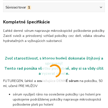
Súvisiaci tovar
1
Kompletné špecifikácie
Ľahké denné sérum napravuje mikroskopické poškodenie pokožky.
Zaistí svieži a prirodzený vzhľad pokožky cez deň, vďaka obsahu
hydratačných a vyživujúcich substancií.
Zvoľ starostlivosť, s ktorou budeš dokonale štýlový a
upravený!
Tento rad ponúka všetko potrebné, aby si sa vždy cítil
a vyzeral skvele.
FUTUREGEN, ľahké a
osviežujúce DENNÉ sérum
na pokožku, 50
ml, učené PRE MUŽOV
sérum využiješ ráno na osvieženie pokožky i po holení pre
upokojenie podráždenej pokožky napravuje mikroskopická
poškodenie pleti po holení