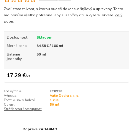
Zvoľ starostlivosť, s ktorou budeš dokonale štýlový a upravený! Tento
rad ponúka všetko potrebné, aby si sa vždy cítil a vyzeral skvele.
celý
popis
Dostupnosť
Skladom
Merná cena
34,58 € / 100 ml
Balenie
50 ml
jednotky
17,29 €
/
ks
Kód výrobku
FC0920
Výrobca:
Vaše Dedra s. r. o.
Počet kusov v balení:
1 kus
Objem:
50 ml
Strážiť cenu / dostupnosť
Doprava ZADARMO