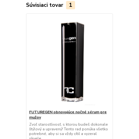
Súvisiaci tovar
1
FUTUREGEN obnovujúce nočné sérum pre
mužov
Zvoľ starostlivosť, s ktorou budeš dokonale
štýlový a upravený! Tento rad ponúka všetko
potrebné, aby si sa vždy cítil a vyzeral
skvele.