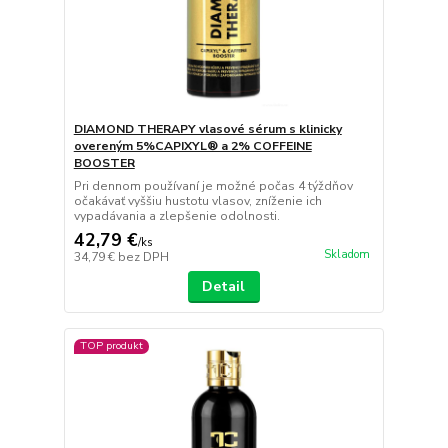
DIAMOND THERAPY vlasové sérum s klinicky
overeným 5%CAPIXYL® a 2% COFFEINE
BOOSTER
Pri dennom používaní je možné počas 4 týždňov
očakávať vyššiu hustotu vlasov, zníženie ich
vypadávania a zlepšenie odolnosti.
42,79 €
/
ks
Skladom
34,79 €
bez DPH
Detail
TOP produkt