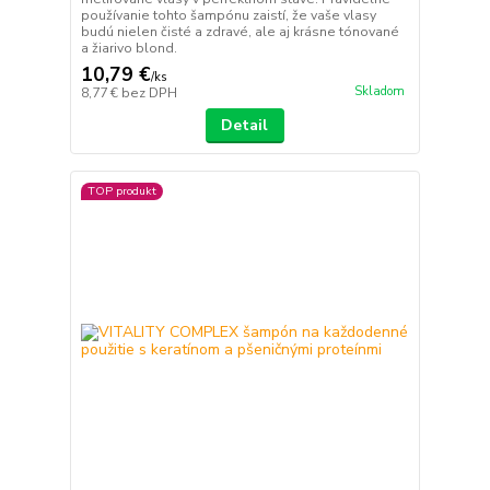
používanie tohto šampónu zaistí, že vaše vlasy
budú nielen čisté a zdravé, ale aj krásne tónované
a žiarivo blond.
10,79 €
/
ks
Skladom
8,77 €
bez DPH
Detail
TOP produkt