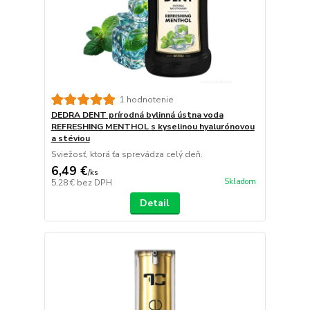
1 hodnotenie
DEDRA DENT prírodná bylinná ústna voda
REFRESHING MENTHOL s kyselinou hyalurónovou
a stéviou
Sviežosť, ktorá ťa sprevádza celý deň.
6,49 €
/
ks
Skladom
5,28 €
bez DPH
Detail