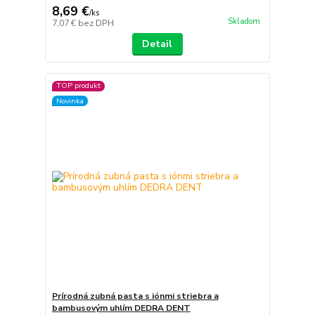
8,69 €
/
ks
Skladom
7,07 €
bez DPH
Detail
TOP produkt
Novinka
Prírodná zubná pasta s iónmi striebra a
bambusovým uhlím DEDRA DENT