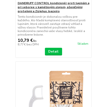
DANDRUFF CONTROL kondicionér proti lupinám a
pri seboree s kaméliovým olejom, pšeničnými
proteínmi a Ziziphus Joazeiro
Tento kondicionér je dokonalou voľbou pre
každého, kto hľadá komplexnú starostlivosť proti
lupinám, ktorá zároveň zaisťuje zdravý vzhľad a
výživu vlasov. Pravidelné používanie tohto
kondicionéra zanechá vaše vlasy hebké, lesklé a
prirodzene krásne.
10,79 €
/
ks
Skladom
8,77 €
bez DPH
Detail