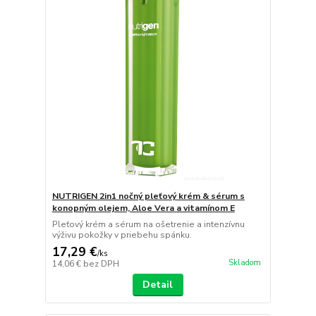
NUTRIGEN 2in1 nočný pleťový krém & sérum s
konopným olejem, Aloe Vera a vitamínom E
Pleťový krém a sérum na ošetrenie a intenzívnu
výživu pokožky v priebehu spánku.
17,29 €
/
ks
Skladom
14,06 €
bez DPH
Detail