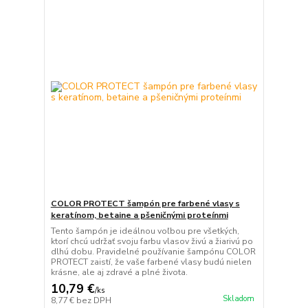
COLOR PROTECT šampón pre farbené vlasy s
keratínom, betaine a pšeničnými proteínmi
Tento šampón je ideálnou voľbou pre všetkých,
ktorí chcú udržať svoju farbu vlasov živú a žiarivú po
dlhú dobu. Pravidelné používanie šampónu COLOR
PROTECT zaistí, že vaše farbené vlasy budú nielen
krásne, ale aj zdravé a plné života.
10,79 €
/
ks
Skladom
8,77 €
bez DPH