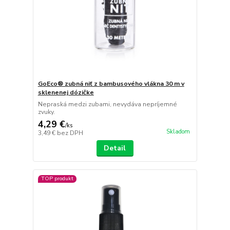
GoEco® zubná niť z bambusového vlákna 30 m v
sklenenej dózičke
Nepraská medzi zubami, nevydáva nepríjemné
zvuky.
4,29 €
/
ks
Skladom
3,49 €
bez DPH
Detail
TOP produkt