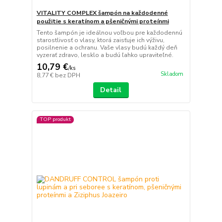
VITALITY COMPLEX šampón na každodenné
použitie s keratínom a pšeničnými proteínmi
Tento šampón je ideálnou voľbou pre každodennú
starostlivosť o vlasy, ktorá zaisťuje ich výživu,
posilnenie a ochranu. Vaše vlasy budú každý deň
vyzerať zdravo, lesklo a budú ľahko upraviteľné.
10,79 €
/
ks
Skladom
8,77 €
bez DPH
Detail
TOP produkt