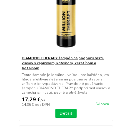
DIAMOND THERAPY šampón na podporu rastu
vlasov s capixylom, kofeínom, keratínom a
betainom
Tento šampón je ideálnou voľbou pre každého, kto
hľadá efektívne riešenie na posilnenie vlasov a
zníženie ich vypadávania. Pravidelné používanie
šampónu DIAMOND THERAPY podporí rast vlasov a
zanechá ich husté, pevné a plné života.
17,29 €
/
ks
Skladom
14,06 €
bez DPH
Detail