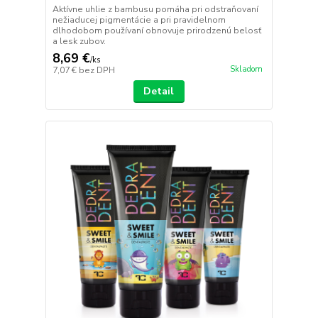
Aktívne uhlie z bambusu pomáha pri odstraňovaní
nežiaducej pigmentácie a pri pravidelnom
dlhodobom používaní obnovuje prirodzenú belosť
a lesk zubov.
8,69 €
/
ks
Skladom
7,07 €
bez DPH
Detail