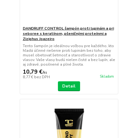
DANDRUFF CONTROL šampón proti lupinám a pri
seboree s keratínom, pšeničnými proteínmi a
Ziziphus Joazeiro
Tento šampón je ideálnou voľbou pre každého, kto
hľadá účinné riešenie proti lupinám bez toho, aby
musel obetovať šetrnosť a starostlivosť o zdravie
vlasov. Vaše vlasy budú nielen čisté a bez lupín, ale
aj zdravé, posilnené a plné života.
10,79 €
/
ks
Skladom
8,77 €
bez DPH
Detail