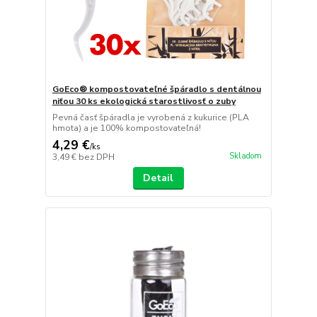
GoEco® kompostovateľné špáradlo s dentálnou
niťou 30 ks ekologická starostlivosť o zuby
Pevná časť špáradla je vyrobená z kukurice (PLA
hmota) a je 100% kompostovateľná!
4,29 €
/
ks
Skladom
3,49 €
bez DPH
Detail