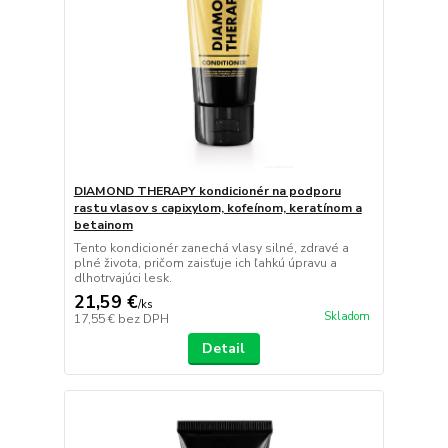
DIAMOND THERAPY kondicionér na podporu
rastu vlasov s capixylom, kofeínom, keratínom a
betainom
Tento kondicionér zanechá vlasy silné, zdravé a
plné života, pričom zaisťuje ich ľahkú úpravu a
dlhotrvajúci lesk.
21,59 €
/
ks
Skladom
17,55 €
bez DPH
Detail