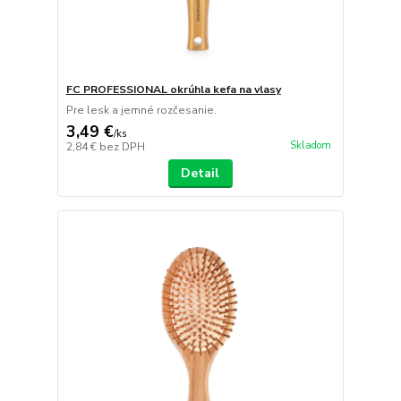
FC PROFESSIONAL okrúhla kefa na vlasy
Pre lesk a jemné rozčesanie.
3,49 €
/
ks
Skladom
2,84 €
bez DPH
Detail