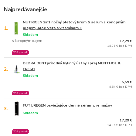
Najpredávanejšie
NUTRIGEN 2in1 nočný pleťový krém & sérum s konopným
1.
olejem, Aloe Vera a vitamínom E
Skladom
s konopným olejem
17,29 €
14,06 € bez DPH
TOP produkt
DEDRA DENTprírodný bylinný ústny sprej MENTHOL &
2.
FRESH
Skladom
5,59 €
4,54 € bez DPH
TOP produkt
FUTUREGEN osviežujúce denné sérum pre mužov
3.
Skladom
17,29 €
14,06 € bez DPH
TOP produkt