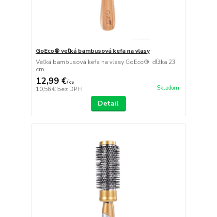
GoEco® veľká bambusová kefa na vlasy
Veľká bambusová kefa na vlasy GoEco®, dĺžka 23
cm.
12,99 €
/
ks
Skladom
10,56 €
bez DPH
Detail