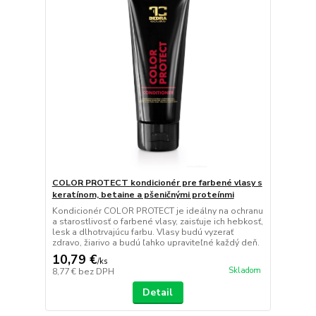
COLOR PROTECT kondicionér pre farbené vlasy s
keratínom, betaine a pšeničnými proteínmi
Kondicionér COLOR PROTECT je ideálny na ochranu
a starostlivosť o farbené vlasy, zaisťuje ich hebkosť,
lesk a dlhotrvajúcu farbu. Vlasy budú vyzerať
zdravo, žiarivo a budú ľahko upraviteľné každý deň.
10,79 €
/
ks
Skladom
8,77 €
bez DPH
Detail