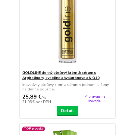
GOLDLINE denný pleťový krém & sérum s
Argirelinom, kyselinou hyalurónovou & Q10
Inovatívny pleťový krém a sérum v jednom, určený
na denné použitie.
25,89 €
Pripravujeme
/
ks
inováciu
21,05 €
bez DPH
Detail
TOP produkt