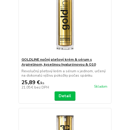
GOLDLINE nočný pleťový krém & sérum s
Argirelinom, kyselinou hyalurónovou & Q10
Revolučný pleťový krém a sérum v jednom, určený
na dokonalú výživu pokožky počas spánku.
25,89 €
/
ks
Skladom
21,05 €
bez DPH
Detail