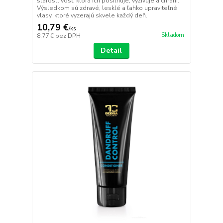
starostlivosť, ktorá ich posilňuje, vyživuje a chráni.
Výsledkom sú zdravé, lesklé a ľahko upraviteľné
vlasy, ktoré vyzerajú skvele každý deň.
10,79 €
/
ks
Skladom
8,77 €
bez DPH
Detail