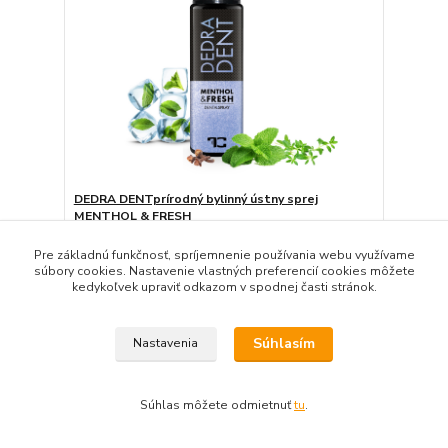
DEDRA DENTprírodný bylinný ústny sprej
MENTHOL & FRESH
Pre komfortný pocit použi kedykoľvek počas dňa.
Pre základnú funkčnosť, spríjemnenie používania webu využívame
5,59 €
/
ks
súbory cookies. Nastavenie vlastných preferencií cookies môžete
Skladom
4,54 €
bez DPH
kedykoľvek upraviť odkazom v spodnej časti stránok.
Detail
Súhlasím
Nastavenia
Súhlas môžete odmietnuť
tu
.