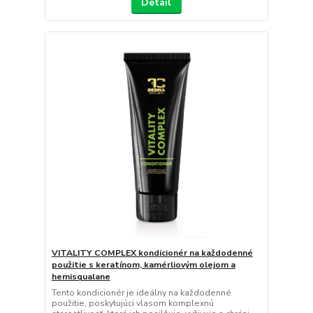
Detail
VITALITY COMPLEX kondicionér na každodenné
použitie s keratínom, kamérliovým olejom a
hemisqualane
Tento kondicionér je ideálny na každodenné
použitie, poskytujúci vlasom komplexnú