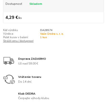
Dostupnosť
Skladom
4,29 €
/
ks
Kód výrobku
DA26574
Výrobca:
Vaše Dedra s. r. o.
Počet kusov v balení:
1 kus
Strážiť cenu / dostupnosť
Doprava ZADARMO
Už nad 59,00 €
Vrátenie tovaru
Do 14 dní.
Klub DEDRA
Čerpajte výhody klubu.