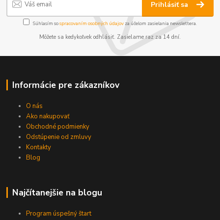
Prihlásiť sa
Súhlasím so
spracovaním osobných údajov
za účelom zasielania newslettera.
Môžete sa kedykoľvek odhlásiť. Zasielame raz za 14 dní.
Informácie pre zákazníkov
O nás
Ako nakupovať
Obchodné podmienky
Odstúpenie od zmluvy
Kontakty
Blog
Najčítanejšie na blogu
Program úspešný štart