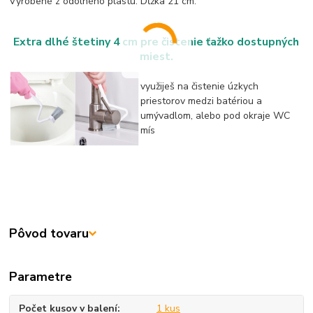
Vyrobené z odolného plastu. Dĺžka 21 cm.
Extra dlhé štetiny 4 cm pre čistenie ťažko dostupných
miest.
využiješ na čistenie úzkych
priestorov medzi batériou a
umývadlom, alebo pod okraje WC
mís
Pôvod tovaru
Parametre
Počet kusov v balení
1 kus