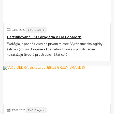
24
.
09
.
2020
EKO Drogéria
Certifikovaná EKO drogéria v EKO obaloch
Ekológia je pre nás vždy na prvom mieste. Vyrábame ekologicky
šetrné výrobky drogérie a kozmetiky, ktoré svojím zložením
nezaťažujú životné prostredie...
čítať celé
17
.
09
.
2020
EKO Drogéria