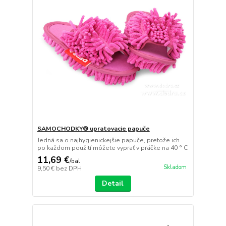
SAMOCHODKY® upratovacie papuče
Jedná sa o najhygienickejšie papuče, pretože ich
po každom použití môžete vyprať v práčke na 40 ° C
11,69 €
/
bal
Skladom
9,50 €
bez DPH
Detail