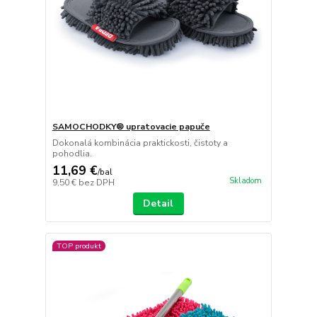
SAMOCHODKY® upratovacie papuče
Dokonalá kombinácia praktickosti, čistoty a
pohodlia.
11,69 €
/
bal
Skladom
9,50 €
bez DPH
Detail
TOP produkt