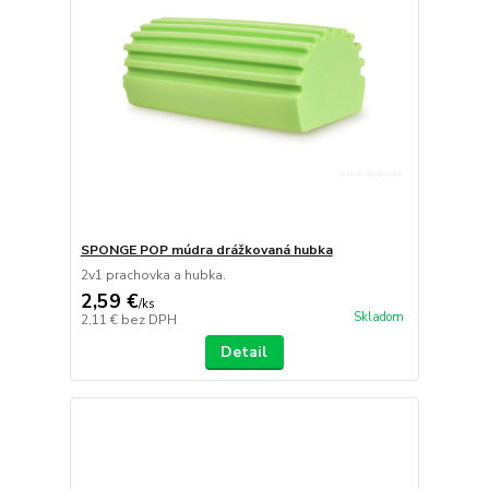
SPONGE POP múdra drážkovaná hubka
2v1 prachovka a hubka.
2,59 €
/
ks
Skladom
2,11 €
bez DPH
Detail