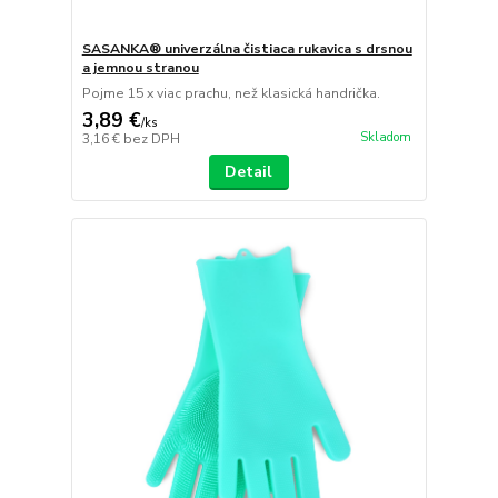
SASANKA® univerzálna čistiaca rukavica s drsnou
a jemnou stranou
Pojme 15 x viac prachu, než klasická handrička.
3,89 €
/
ks
Skladom
3,16 €
bez DPH
Detail