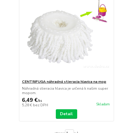
CENTRIFUGA náhradná stieracia hlavica na mop
Náhradná stieracia hlavica je určená k našim super
mopom.
6,49 €
/
ks
Skladom
5,28 €
bez DPH
Detail