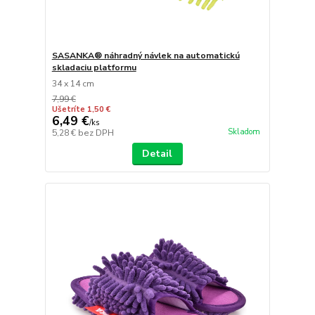
SASANKA® náhradný návlek na automatickú
skladaciu platformu
34 x 14 cm
7,99 €
Ušetríte 1,50 €
6,49 €
/
ks
Skladom
5,28 €
bez DPH
Detail