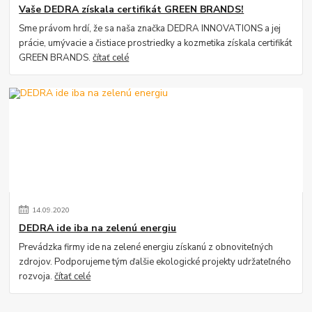
Vaše DEDRA získala certifikát GREEN BRANDS!
Sme právom hrdí, že sa naša značka DEDRA INNOVATIONS a jej
prácie, umývacie a čistiace prostriedky a kozmetika získala certifikát
GREEN BRANDS.
čítať celé
14
.
09
.
2020
DEDRA ide iba na zelenú energiu
Prevádzka firmy ide na zelené energiu získanú z obnoviteľných
zdrojov. Podporujeme tým ďalšie ekologické projekty udržateľného
rozvoja.
čítať celé