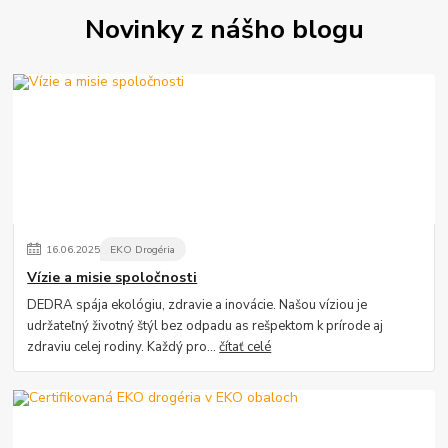
Novinky z nášho blogu
16
.
06
.
2025
EKO Drogéria
Vízie a misie spoločnosti
DEDRA spája ekológiu, zdravie a inovácie. Našou víziou je
udržateľný životný štýl bez odpadu as rešpektom k prírode aj
zdraviu celej rodiny. Každý pro...
čítať celé