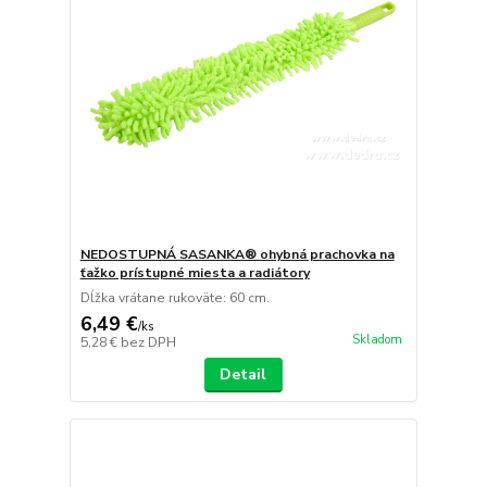
NEDOSTUPNÁ SASANKA® ohybná prachovka na
ťažko prístupné miesta a radiátory
Dĺžka vrátane rukoväte: 60 cm.
6,49 €
/
ks
Skladom
5,28 €
bez DPH
Detail