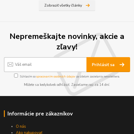
Zobraziť všetky články
Nepremeškajte novinky, akcie a
zľavy!
Prihlásiť sa
Súhlasím so
spracovaním osobných údajov
za účelom zasielania newslettera.
Môžete sa kedykoľvek odhlásiť. Zasielame raz za 14 dní.
Informácie pre zákazníkov
O nás
Ako nakupovať