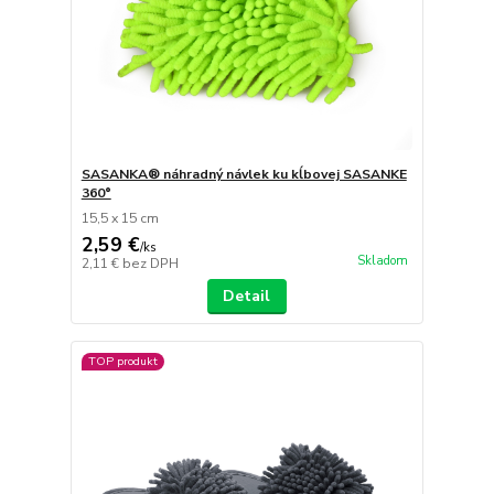
SASANKA® náhradný návlek ku kĺbovej SASANKE
360°
15,5 x 15 cm
2,59 €
/
ks
Skladom
2,11 €
bez DPH
Detail
TOP produkt