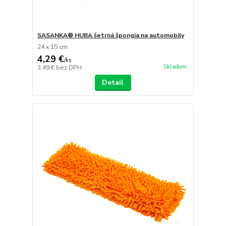
SASANKA® HUBA šetrná špongia na automobily
24 x 15 cm
4,29 €
/
ks
Skladom
3,49 €
bez DPH
Detail