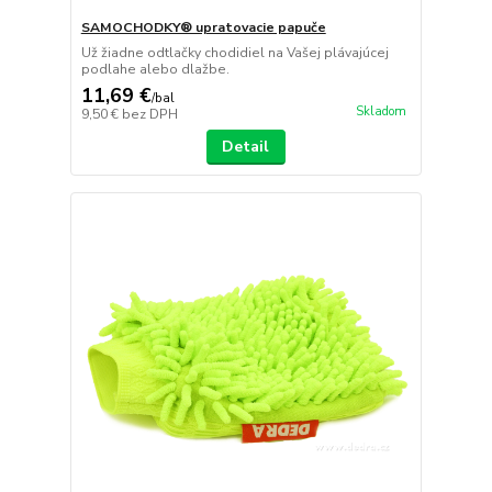
SAMOCHODKY® upratovacie papuče
Už žiadne odtlačky chodidiel na Vašej plávajúcej
podlahe alebo dlažbe.
11,69 €
/
bal
Skladom
9,50 €
bez DPH
Detail