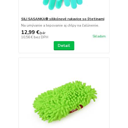
SILI SASANKA® silikónové rukavice so štetinami
Na umývanie a tepovanie aj chlpy na čalúnenie.
12,99 €
/
pár
Skladom
10,56 €
bez DPH
Detail