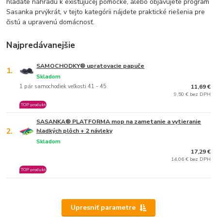
hľadáte náhradu k existujúcej pomôcke, alebo objavujete program
Sasanka prvýkrát, v tejto kategórii nájdete praktické riešenia pre
čistú a upravenú domácnosť.
Najpredávanejšie
SAMOCHODKY® upratovacie papuče
1.
Skladom
1 pár samochodiek veľkosti 41 - 45
11,69 €
9,50 € bez DPH
TOP produkt
SASANKA® PLATFORMA mop na zametanie a vytieranie
2.
hladkých plôch + 2 návleky
Skladom
17,29 €
14,06 € bez DPH
TOP produkt
Upresniť parametre