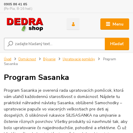
0905 86 41 65
(Po-Pia, 8-16 hod.)
Menu
Hľadať
Úvod
Domácnosť
Bývanie
Upratovacie pomôcky
Program
Sasanka
Program Sasanka
Program Sasanka je overená rada upratovacích pomôcok, ktorá
vám uľahčí každodennú starostlivosť o domácnosť. Nájdete tu
praktické náhradné návleky Sasanka, obľúbené Samochodky –
upratovacie papuče vo viacerých veľkostiach pre deti aj
dospelých, či silikónové rukavice SILISASANKA na umývanie a
čistenie rôznych povrchov. Všetky produkty sú navrhnuté tak, aby
bolo upratovanie čo najjednoduchšie, pohodlné a efektívne. Či už