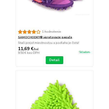
1 hodnotenie
SAMOCHODKY® upratovacie papuče
Stačí prejsť miestnosťou a podlaha je čistá!
11,69 €
/
bal
Skladom
9,50 €
bez DPH
Detail