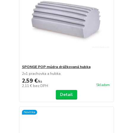
SPONGE POP múdra drážkovaná hubka
2v1 prachovka a hubka.
2,59 €
/
ks
Skladom
2,11 €
bez DPH
Detail
Novinka