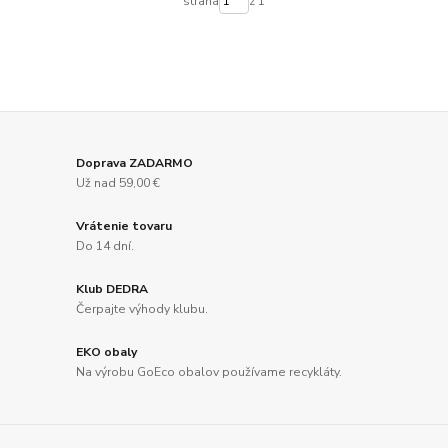
strana
z 1
Doprava ZADARMO
Už nad 59,00 €
Vrátenie tovaru
Do 14 dní.
Klub DEDRA
Čerpajte výhody klubu.
EKO obaly
Na výrobu GoEco obalov používame recykláty.