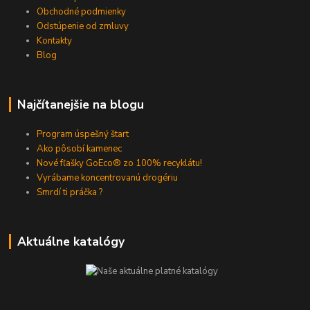
Obchodné podmienky
Odstúpenie od zmluvy
Kontakty
Blog
Najčítanejšie na blogu
Program úspešný štart
Ako pôsobí kamenec
Nové fľašky GoEco® zo 100% recyklátu!
Vyrábame koncentrovanú drogériu
Smrdí ti práčka ?
Aktuálne katalógy