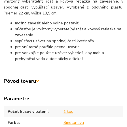
vnútorný vyberateľný rošt a kovová retiazka na zavesenie, v
spodnej časti vypúšťací uzáver. Vyrobené z odolného plastu.
Priemer 22 cm, výška 13,5 cm.
možno zavesiť alebo voľne postaviť
súčasťou je vnútorný vyberateľný rošt a kovový retiazka na
zavesenie
vypúšťací uzáver na spodnej časti kvetináča
pre vnútorné použitie pevne uzavrie
pre vonkajšie použitie uzáver vyberieš, aby mohla
prebytočná voda automaticky odtekať
Pôvod tovaru
Parametre
Počet kusov v balení
1 kus
Farba
Smotanová