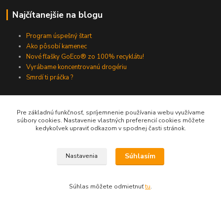
Najčítanejšie na blogu
Program úspešný štart
Ako pôsobí kamenec
Nové fľašky GoEco® zo 100% recyklátu!
Vyrábame koncentrovanú drogériu
Smrdí ti práčka ?
Aktuálne katalógy
Pre základnú funkčnosť, spríjemnenie používania webu využívame
súbory cookies. Nastavenie vlastných preferencií cookies môžete
kedykoľvek upraviť odkazom v spodnej časti stránok.
Súhlasím
Nastavenia
Kontakty
Súhlas môžete odmietnuť
tu
.
Zákaznícka podpora Eshopu
0905 86 41 65
(Po-Pia, 8-16 hod.)