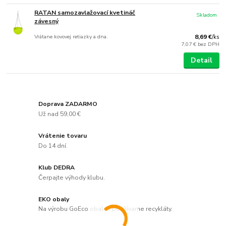
RATAN samozavlažovací kvetináč
Skladom
závesný
Vrátane kovovej retiazky a dna.
8,69 €
/
ks
7,07 €
bez DPH
Detail
Doprava ZADARMO
Už nad 59,00 €
Vrátenie tovaru
Do 14 dní.
Klub DEDRA
Čerpajte výhody klubu.
EKO obaly
Na výrobu GoEco obalov používame recykláty.