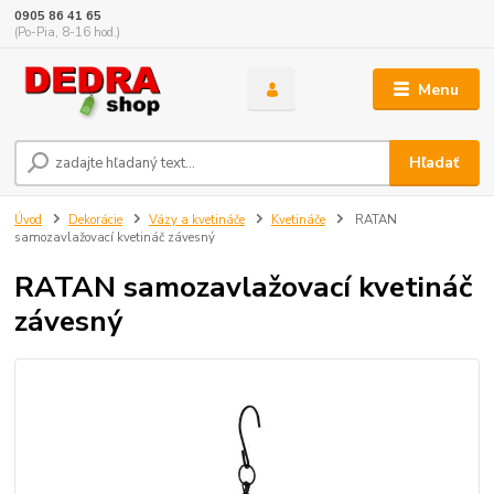
0905 86 41 65
(Po-Pia, 8-16 hod.)
Menu
Hľadať
Úvod
Dekorácie
Vázy a kvetináče
Kvetináče
RATAN
samozavlažovací kvetináč závesný
RATAN samozavlažovací kvetináč
závesný