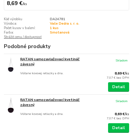
8,69 €
/
ks
Kód výrobku
DA24781
Výrobca:
Vaše Dedra s. r. o.
Počet kusov v balení:
1 kus
Farba:
Smotanová
Strážiť cenu / dostupnosť
Podobné produkty
RATAN samozavlažovací kvetináč
Skladom
závesný
Vrátane kovovej retiazky a dna.
8,69 €
/
ks
7,07 €
bez DPH
Detail
RATAN samozavlažovací kvetináč
Skladom
závesný
Vrátane kovovej retiazky a dna.
8,69 €
/
ks
7,07 €
bez DPH
Detail