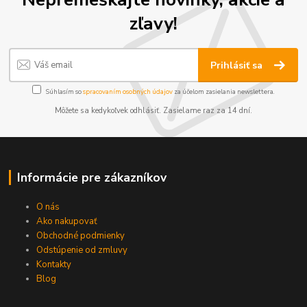
zľavy!
Prihlásiť sa
Súhlasím so
spracovaním osobných údajov
za účelom zasielania newslettera.
Môžete sa kedykoľvek odhlásiť. Zasielame raz za 14 dní.
Informácie pre zákazníkov
O nás
Ako nakupovať
Obchodné podmienky
Odstúpenie od zmluvy
Kontakty
Blog