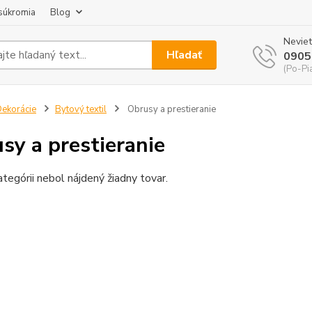
súkromia
Blog
Neviet
Hľadať
0905
(Po-Pi
ekorácie
Bytový textil
Obrusy a prestieranie
sy a prestieranie
ategórii nebol nájdený žiadny tovar.