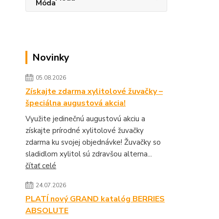
Novinky
05.08.2026
Získajte zdarma xylitolové žuvačky –
špeciálna augustová akcia!
Využite jedinečnú augustovú akciu a
získajte prírodné xylitolové žuvačky
zdarma ku svojej objednávke! Žuvačky so
sladidlom xylitol sú zdravšou alterna...
čítať celé
24.07.2026
PLATÍ nový GRAND katalóg BERRIES
ABSOLUTE