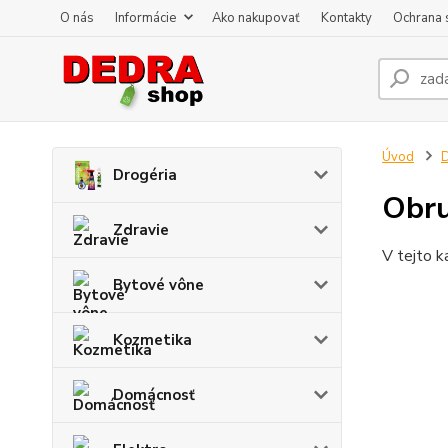
O nás
Informácie
Ako nakupovať
Kontakty
Ochrana 
Úvod
D
Drogéria
Obru
Zdravie
V tejto k
Bytové vône
Kozmetika
Domácnosť