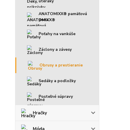
uteráky
ANATOMIXX® pamäťová
pena
Poťahy na vankúše
Záclony a závesy
Obrusy a prestieranie
Sedáky a podložky
Posteľné súpravy
Hračky
Móda