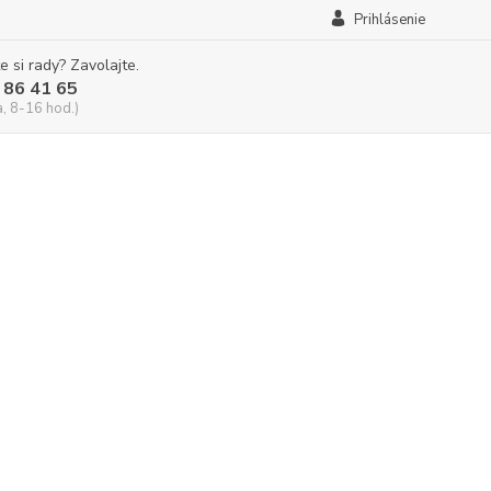
Prihlásenie
e si rady? Zavolajte.
 86 41 65
a, 8-16 hod.)