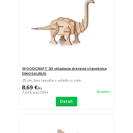
WOODCRAFT 3D skladacia drevená stavebnica
DINOSAURUS
35 cm, bez lepidla + vyfarbi si sám.
8,69 €
/
ks
Skladom
7,07 €
bez DPH
Detail