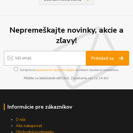
Nepremeškajte novinky, akcie a
zľavy!
Prihlásiť sa
Súhlasím so
spracovaním osobných údajov
za účelom zasielania newslettera.
Môžete sa kedykoľvek odhlásiť. Zasielame raz za 14 dní.
Informácie pre zákazníkov
O nás
Ako nakupovať
Obchodné podmienky