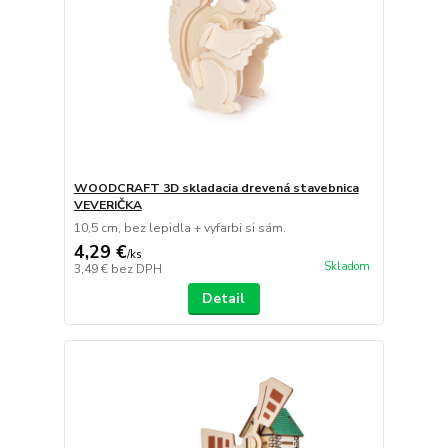
WOODCRAFT 3D skladacia drevená stavebnica
VEVERIČKA
10,5 cm, bez lepidla + vyfarbi si sám.
4,29 €
/
ks
Skladom
3,49 €
bez DPH
Detail