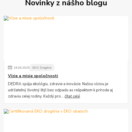
Novinky z nášho blogu
16
.
06
.
2025
EKO Drogéria
Vízie a misie spoločnosti
DEDRA spája ekológiu, zdravie a inovácie. Našou víziou je
udržateľný životný štýl bez odpadu as rešpektom k prírode aj
zdraviu celej rodiny. Každý pro...
čítať celé