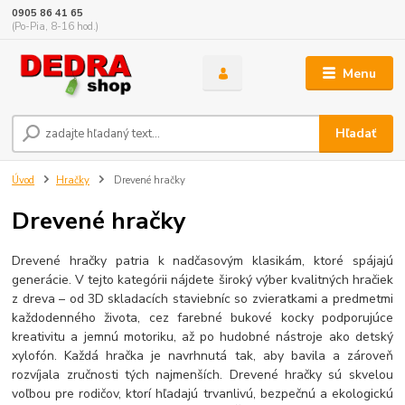
0905 86 41 65
(Po-Pia, 8-16 hod.)
Menu
Hľadať
Úvod
Hračky
Drevené hračky
Drevené hračky
Drevené hračky patria k nadčasovým klasikám, ktoré spájajú
generácie. V tejto kategórii nájdete široký výber kvalitných hračiek
z dreva – od 3D skladacích staviebníc so zvieratkami a predmetmi
každodenného života, cez farebné bukové kocky podporujúce
kreativitu a jemnú motoriku, až po hudobné nástroje ako detský
xylofón. Každá hračka je navrhnutá tak, aby bavila a zároveň
rozvíjala zručnosti tých najmenších. Drevené hračky sú skvelou
voľbou pre rodičov, ktorí hľadajú trvanlivú, bezpečnú a ekologickú