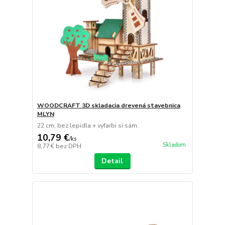
WOODCRAFT 3D skladacia drevená stavebnica
MLYN
22 cm, bez lepidla + vyfarbi si sám.
10,79 €
/
ks
Skladom
8,77 €
bez DPH
Detail