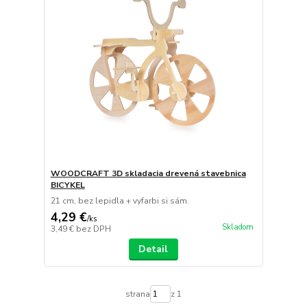
WOODCRAFT 3D skladacia drevená stavebnica
BICYKEL
21 cm, bez lepidla + vyfarbi si sám.
4,29 €
/
ks
Skladom
3,49 €
bez DPH
Detail
strana
z 1