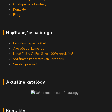
Odstúpenie od zmluvy
Kontakty
Blog
Najčítanejšie na blogu
Program úspešný štart
Ako pôsobí kamenec
Nové fľašky GoEco® zo 100% recyklátu!
Vyrábame koncentrovanú drogériu
Smrdí ti práčka ?
Aktuálne katalógy
Kontakty