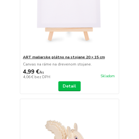
ART maliarske plátno na stojane 20 × 15 cm
Canvas na ráme na drevenom stojane.
4,99 €
/
ks
Skladom
4,06 €
bez DPH
Detail