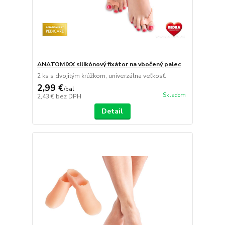
ANATOMIXX silikónový fixátor na vbočený palec
2 ks s dvojitým krúžkom, univerzálna veľkosť.
2,99 €
/
bal
Skladom
2,43 €
bez DPH
Detail