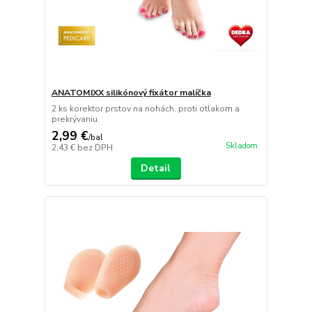
ANATOMIXX silikónový fixátor malíčka
2 ks korektor prstov na nohách, proti otlakom a
prekrývaniu.
2,99 €
/
bal
Skladom
2,43 €
bez DPH
Detail