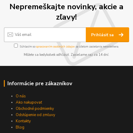
Nepremeškajte novinky, akcie a
zľavy!
Prihlásiť sa
Súhlasím so
spracovaním osobných údajov
za účelom zasielania newslettera.
Môžete sa kedykoľvek odhlásiť. Zasielame raz za 14 dní.
Informácie pre zákazníkov
O nás
Ako nakupovať
Obchodné podmienky
Odstúpenie od zmluvy
Kontakty
Blog