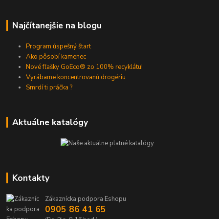
Najčítanejšie na blogu
Program úspešný štart
Ako pôsobí kamenec
Nové fľašky GoEco® zo 100% recyklátu!
Vyrábame koncentrovanú drogériu
Smrdí ti práčka ?
Aktuálne katalógy
Kontakty
Zákaznícka podpora Eshopu
0905 86 41 65