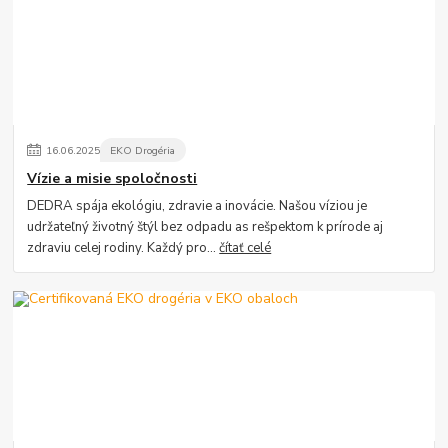
16
.
06
.
2025
EKO Drogéria
Vízie a misie spoločnosti
DEDRA spája ekológiu, zdravie a inovácie. Našou víziou je
udržateľný životný štýl bez odpadu as rešpektom k prírode aj
zdraviu celej rodiny. Každý pro...
čítať celé