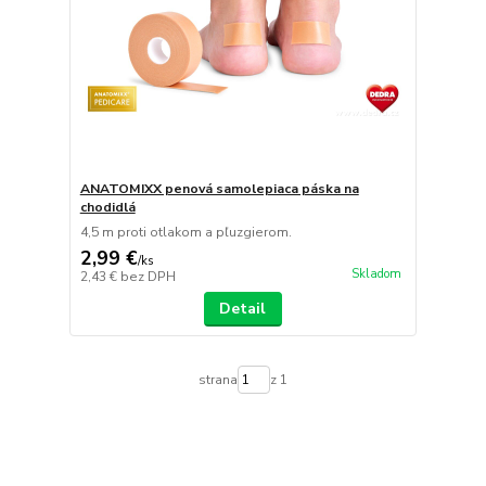
ANATOMIXX penová samolepiaca páska na
chodidlá
4,5 m proti otlakom a pľuzgierom.
2,99 €
/
ks
Skladom
2,43 €
bez DPH
Detail
strana
z 1