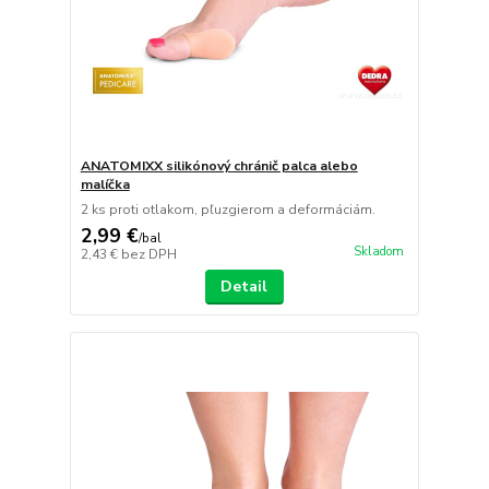
ANATOMIXX silikónový chránič palca alebo
malíčka
2 ks proti otlakom, pľuzgierom a deformáciám.
2,99 €
/
bal
Skladom
2,43 €
bez DPH
Detail