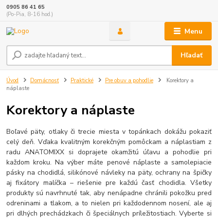
0905 86 41 65
(Po-Pia, 8-16 hod.)
Menu
Hľadať
Úvod
Domácnosť
Praktické
Pre obuv a pohodlie
Korektory a
náplaste
Korektory a náplaste
Boľavé päty, otlaky či trecie miesta v topánkach dokážu pokaziť
celý deň. Vďaka kvalitným korekčným pomôckam a náplastiam z
radu ANATOMIXX si doprajete okamžitú úľavu a pohodlie pri
každom kroku. Na výber máte penové náplaste a samolepiacie
pásky na chodidlá, silikónové návleky na päty, ochrany na špičky
aj fixátory malíčka – riešenie pre každú časť chodidla. Všetky
produkty sú navrhnuté tak, aby nenápadne chránili pokožku pred
odreninami a tlakom, a to nielen pri každodennom nosení, ale aj
pri dlhých prechádzkach či špeciálnych príležitostiach. Vyberte si