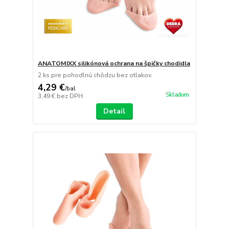
ANATOMIXX silikónová ochrana na špičky chodidla
2 ks pre pohodlnú chôdzu bez otlakov.
4,29 €
/
bal
Skladom
3,49 €
bez DPH
Detail