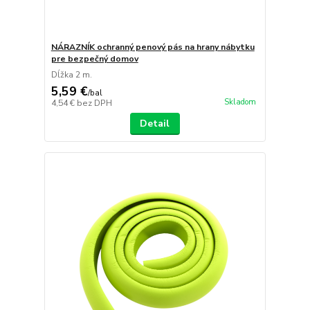
NÁRAZNÍK ochranný penový pás na hrany nábytku
pre bezpečný domov
Dĺžka 2 m.
5,59 €
/
bal
Skladom
4,54 €
bez DPH
Detail