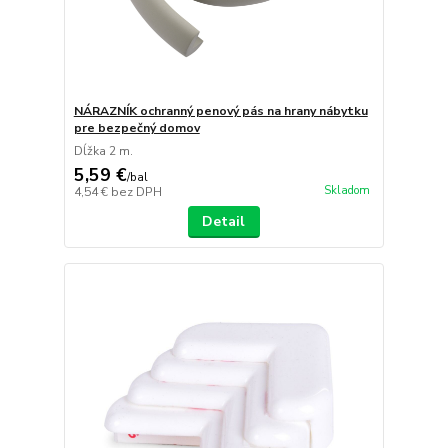
NÁRAZNÍK ochranný penový pás na hrany nábytku
pre bezpečný domov
Dĺžka 2 m.
5,59 €
/
bal
Skladom
4,54 €
bez DPH
Detail