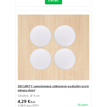
Detail
SECURITY samolepiace silikónové podložky proti
nárazu dverí
Okrúhle, Ø 4 cm.
4,29 €
/
bal
Skladom
3,49 €
bez DPH