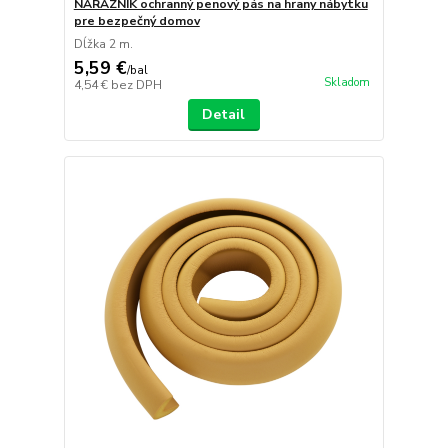
NÁRAZNÍK ochranný penový pás na hrany nábytku
pre bezpečný domov
Dĺžka 2 m.
5,59 €
/
bal
Skladom
4,54 €
bez DPH
Detail