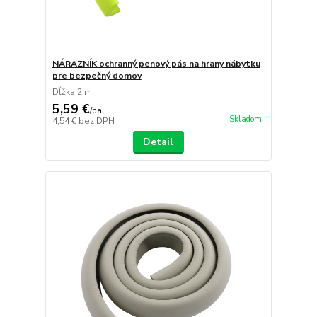
NÁRAZNÍK ochranný penový pás na hrany nábytku
pre bezpečný domov
Dĺžka 2 m.
5,59 €
/
bal
Skladom
4,54 €
bez DPH
Detail