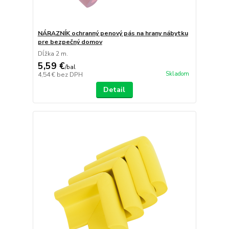
NÁRAZNÍK ochranný penový pás na hrany nábytku
pre bezpečný domov
Dĺžka 2 m.
5,59 €
/
bal
Skladom
4,54 €
bez DPH
Detail