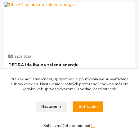
14
.
09
.
2020
DEDRA ide iba na zelenú energiu
Prevádzka firmy ide na zelené energiu získanú z obnoviteľných
Pre základnú funkčnosť, spríjemnenie používania webu využívame
zdrojov. Podporujeme tým ďalšie ekologické projekty udržateľného
súbory cookies. Nastavenie vlastných preferencií cookies môžete
rozvoja.
čítať celé
kedykoľvek upraviť odkazom v spodnej časti stránok.
Súhlasím
Nastavenia
Zobraziť všetky články
Súhlas môžete odmietnuť
tu
.