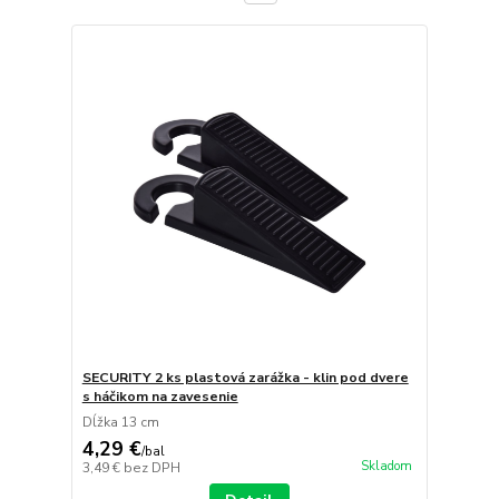
SECURITY 2 ks plastová zarážka - klin pod dvere
s háčikom na zavesenie
Dĺžka 13 cm
4,29 €
/
bal
Skladom
3,49 €
bez DPH