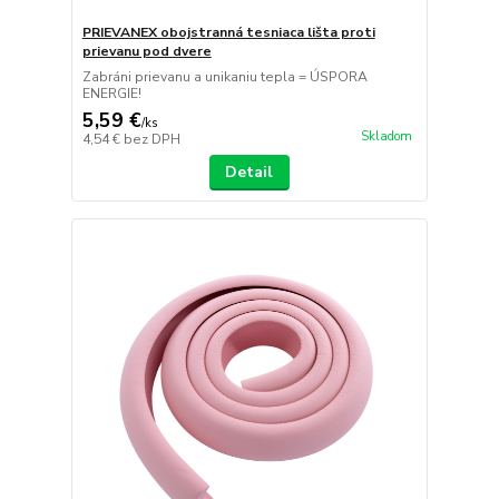
PRIEVANEX obojstranná tesniaca lišta proti
prievanu pod dvere
Zabráni prievanu a unikaniu tepla = ÚSPORA
ENERGIE!
5,59 €
/
ks
Skladom
4,54 €
bez DPH
Detail