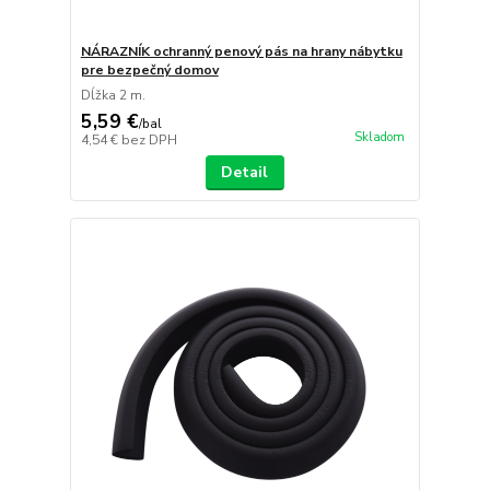
NÁRAZNÍK ochranný penový pás na hrany nábytku
pre bezpečný domov
Dĺžka 2 m.
5,59 €
/
bal
Skladom
4,54 €
bez DPH
Detail