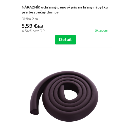
NÁRAZNÍK ochranný penový pás na hrany nábytku
pre bezpečný domov
Dĺžka 2 m.
5,59 €
/
bal
Skladom
4,54 €
bez DPH
Detail