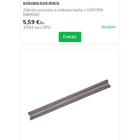
prievanu pod dvere
Zabráni prievanu a unikaniu tepla = ÚSPORA
ENERGIE!
5,59 €
/
ks
Skladom
4,54 €
bez DPH
Detail