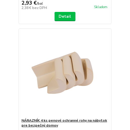
2,93 €
/
bal
Skladom
2,38 €
bez DPH
Detail
NÁRAZNÍK 4 ks penové ochranné rohy na nábytok
pre bezpečný domov