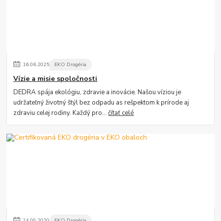
16
.
06
.
2025
EKO Drogéria
Vízie a misie spoločnosti
DEDRA spája ekológiu, zdravie a inovácie. Našou víziou je
udržateľný životný štýl bez odpadu as rešpektom k prírode aj
zdraviu celej rodiny. Každý pro...
čítať celé
24
.
09
.
2020
EKO Drogéria