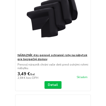
NÁRAZNÍK 4 ks penové ochranné rohy na nábytok
pre bezpečný domov
Penový nárazník chráni vaše deti pred ostrými rohmi
nábytku.
3,49 €
/
bal
Skladom
2,84 €
bez DPH
Detail