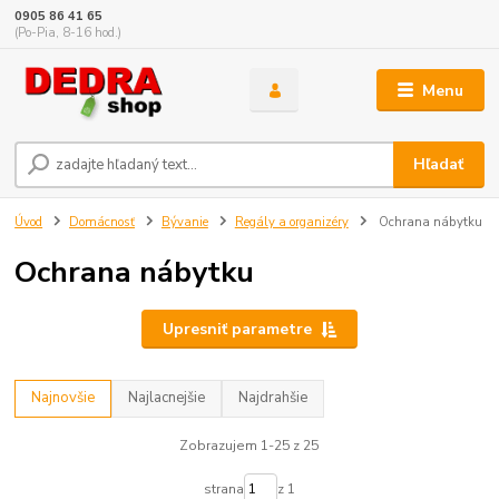
0905 86 41 65
(Po-Pia, 8-16 hod.)
Menu
Hľadať
Úvod
Domácnosť
Bývanie
Regály a organizéry
Ochrana nábytku
Ochrana nábytku
Upresniť parametre
Najnovšie
Najlacnejšie
Najdrahšie
Zobrazujem 1-25 z 25
strana
z 1