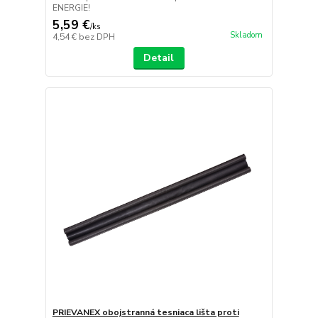
ENERGIE!
5,59 €
/
ks
Skladom
4,54 €
bez DPH
Detail
PRIEVANEX obojstranná tesniaca lišta proti