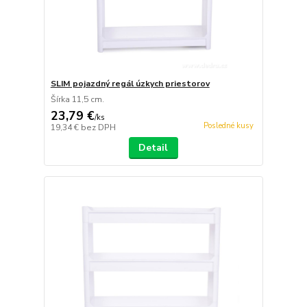
SLIM pojazdný regál úzkych priestorov
Šírka 11,5 cm.
23,79 €
/
ks
Posledné kusy
19,34 €
bez DPH
Detail