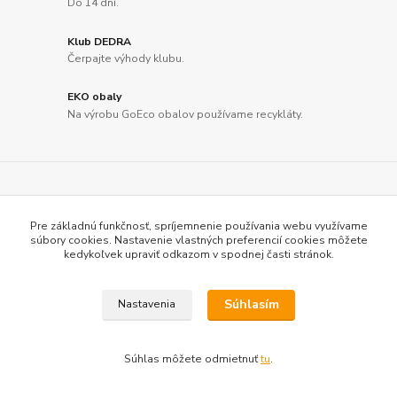
Do 14 dní.
Klub DEDRA
Čerpajte výhody klubu.
EKO obaly
Na výrobu GoEco obalov používame recykláty.
Novinky z nášho blogu
Pre základnú funkčnosť, spríjemnenie používania webu využívame
súbory cookies. Nastavenie vlastných preferencií cookies môžete
kedykoľvek upraviť odkazom v spodnej časti stránok.
Súhlasím
Nastavenia
Súhlas môžete odmietnuť
tu
.