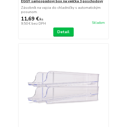
EGGY samospádový box na vajíčka 3 poschodový
Zásobník na vajcia do chladničky s automatickým
posunom.
11,69 €
/
ks
Skladom
9,50 €
bez DPH
Detail