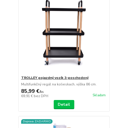
TROLLEY pojazdný vozík 3-poschodový
Multifunkčný regál na kolieskach, výška 86 cm.
85,99 €
/
ks
Skladom
69,91 €
bez DPH
Detail
Doprava ZADARMO