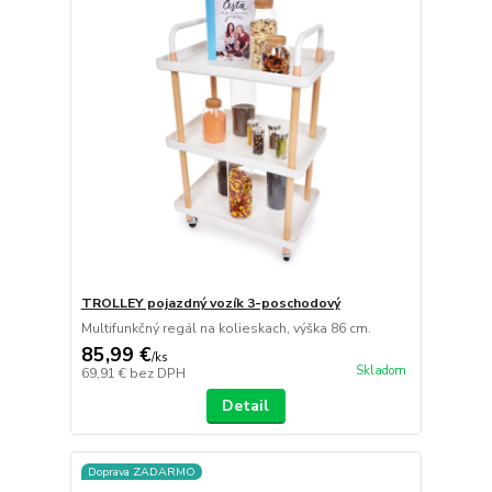
TROLLEY pojazdný vozík 3-poschodový
Multifunkčný regál na kolieskach, výška 86 cm.
85,99 €
/
ks
Skladom
69,91 €
bez DPH
Detail
Doprava ZADARMO