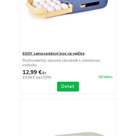
EGGY samospádový box na vajíčka
Stohovateľný, výsuvný zásobník s cirkuláciou
vzduchu.
12,99 €
/
ks
Skladom
10,56 €
bez DPH
Detail