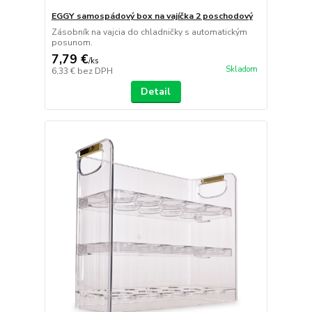
EGGY samospádový box na vajíčka 2 poschodový
Zásobník na vajcia do chladničky s automatickým
posunom.
7,79 €
/
ks
Skladom
6,33 €
bez DPH
Detail