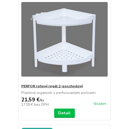
PERFOR rohový regál 2-poschodový
Plastový organizér s perforovanými policami.
21,59 €
/
ks
Skladom
17,55 €
bez DPH
Detail