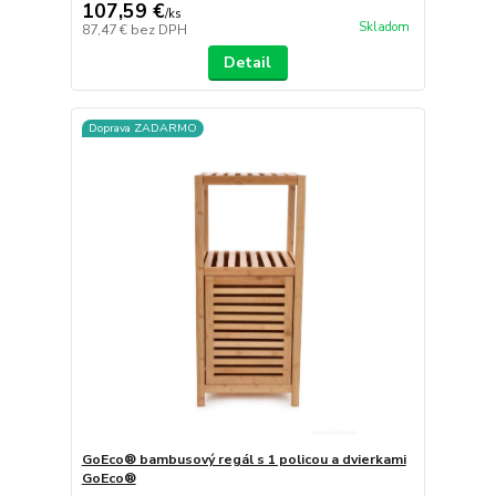
107,59 €
/
ks
Skladom
87,47 €
bez DPH
Detail
Doprava ZADARMO
GoEco® bambusový regál s 1 policou a dvierkami
GoEco®