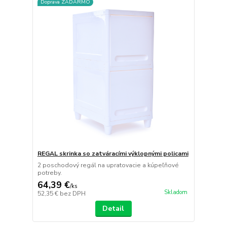
Doprava ZADARMO
REGAL skrinka so zatváracími výklopnými policami
2 poschodový regál na upratovacie a kúpeľňové
potreby.
64,39 €
/
ks
Skladom
52,35 €
bez DPH
Detail