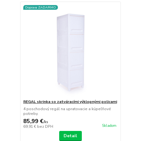
Doprava ZADARMO
REGAL skrinka so zatváracími výklopnými policami
4 poschodový regál na upratovacie a kúpeľňové
potreby.
85,99 €
/
ks
Skladom
69,91 €
bez DPH
Detail