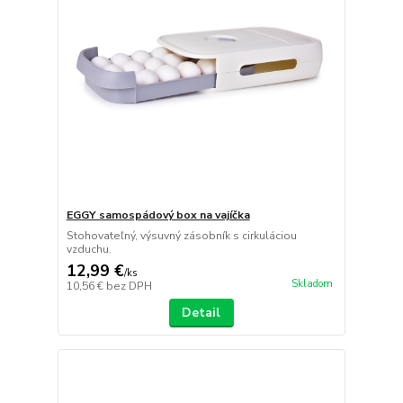
EGGY samospádový box na vajíčka
Stohovateľný, výsuvný zásobník s cirkuláciou
vzduchu.
12,99 €
/
ks
Skladom
10,56 €
bez DPH
Detail