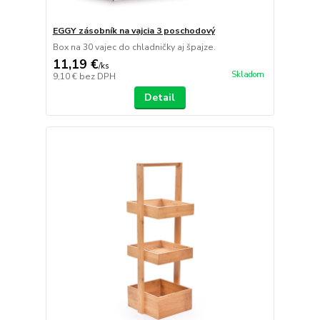
EGGY zásobník na vajcia 3 poschodový
Box na 30 vajec do chladničky aj špajze.
11,19 €
/
ks
Skladom
9,10 €
bez DPH
Detail