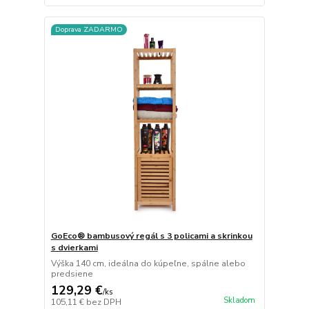
Doprava ZADARMO
GoEco® bambusový regál s 3 policami a skrinkou
s dvierkami
Výška 140 cm, ideálna do kúpeľne, spálne alebo
predsiene
129,29 €
/
ks
Skladom
105,11 €
bez DPH