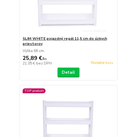
SLIM WHITE pojazdný regál 11,5 cm do úzkych
priestorov
Výška 66 cm.
25,89 €
/
ks
Posledné kusy
21,05 €
bez DPH
Detail
TOP produkt