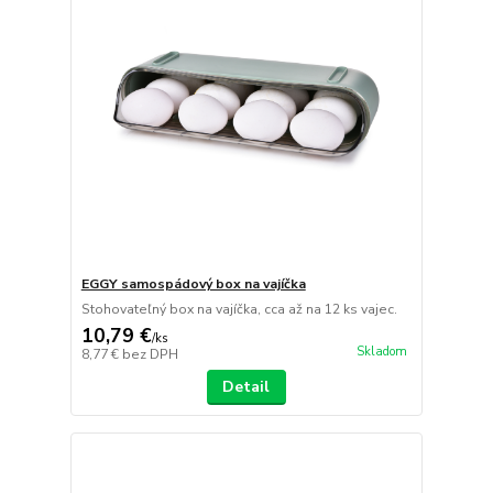
EGGY samospádový box na vajíčka
Stohovateľný box na vajíčka, cca až na 12 ks vajec.
10,79 €
/
ks
Skladom
8,77 €
bez DPH
Detail