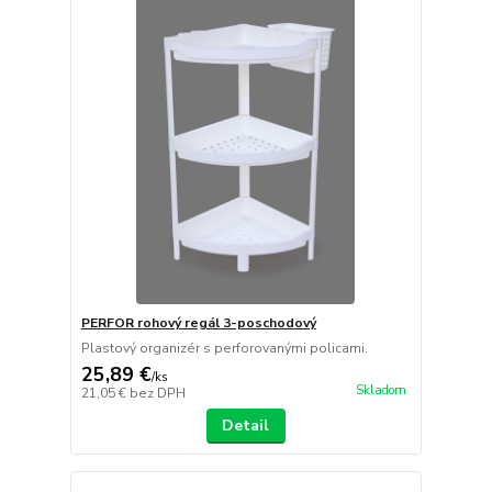
PERFOR rohový regál 3-poschodový
Plastový organizér s perforovanými policami.
25,89 €
/
ks
Skladom
21,05 €
bez DPH
Detail