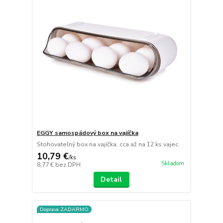
EGGY samospádový box na vajíčka
Stohovateľný box na vajíčka, cca až na 12 ks vajec.
10,79 €
/
ks
Skladom
8,77 €
bez DPH
Detail
Doprava ZADARMO