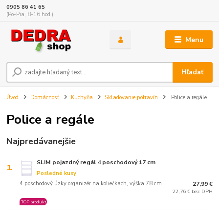
0905 86 41 65
(Po-Pia, 8-16 hod.)
Menu
Hľadať
Úvod
Domácnosť
Kuchyňa
Skladovanie potravín
Police a regále
Police a regále
Najpredávanejšie
SLIM pojazdný regál 4 poschodový 17 cm
1.
Posledné kusy
4 poschodový úzky organizér na koliečkach, výška 78 cm
27,99 €
22,76 € bez DPH
TOP produkt