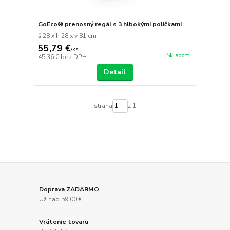
GoEco® prenosný regál s 3 hlbokými poličkami
š 28 x h 28 x v 81 cm
55,79 €
/
ks
Skladom
45,36 €
bez DPH
Detail
strana
z 1
Doprava ZADARMO
Už nad 59,00 €
Vrátenie tovaru