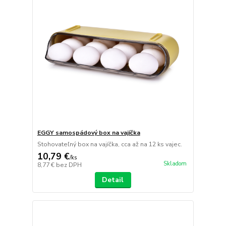
EGGY samospádový box na vajíčka
Stohovateľný box na vajíčka, cca až na 12 ks vajec.
10,79 €
/
ks
Skladom
8,77 €
bez DPH
Detail