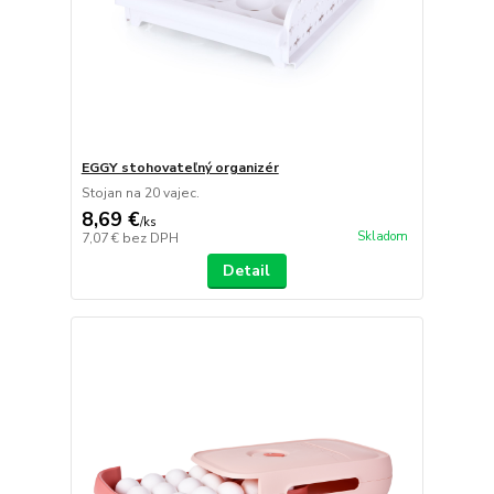
EGGY stohovateľný organizér
Stojan na 20 vajec.
8,69 €
/
ks
Skladom
7,07 €
bez DPH
Detail