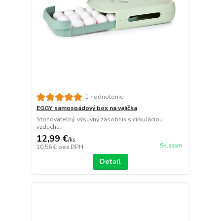
1 hodnotenie
EGGY samospádový box na vajíčka
Stohovateľný, výsuvný zásobník s cirkuláciou
vzduchu.
12,99 €
/
ks
Skladom
10,56 €
bez DPH
Detail