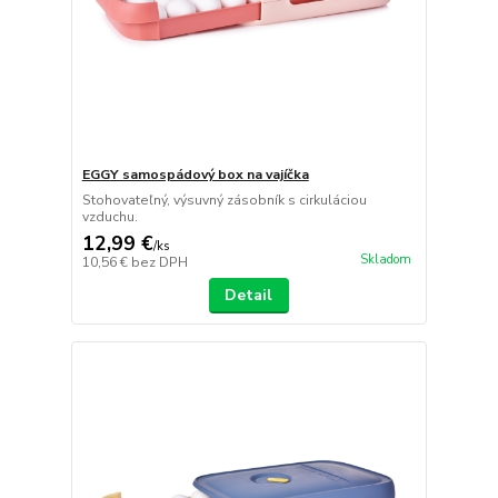
EGGY samospádový box na vajíčka
Stohovateľný, výsuvný zásobník s cirkuláciou
vzduchu.
12,99 €
/
ks
Skladom
10,56 €
bez DPH
Detail