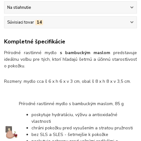
Na stiahnutie
Súvisiaci tovar
14
Kompletné špecifikácie
Prírodné rastlinné mydlo
s bambuckým maslom
predstavuje
ideálnu voľbu pre tých, ktorí hľadajú šetrnú a účinnú starostlivosť
o pokožku.
Rozmery: mydlo cca š 6 x h 6 x v 3 cm, obal š 8 x h 8 x v 3,5 cm.
Prírodné rastlinné mydlo s bambuckým maslom, 85 g
poskytuje hydratáciu, výživu a antioxidačné
vlastnosti
chráni pokožku pred vysušením a stratou pružnosti
bez SLS a SLES - šetrnejšie k pokožke