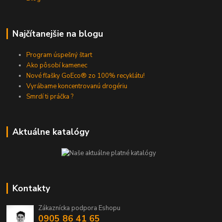
Najčítanejšie na blogu
Program úspešný štart
Ako pôsobí kamenec
Nové fľašky GoEco® zo 100% recyklátu!
Vyrábame koncentrovanú drogériu
Smrdí ti práčka ?
Aktuálne katalógy
Kontakty
Zákaznícka podpora Eshopu
0905 86 41 65