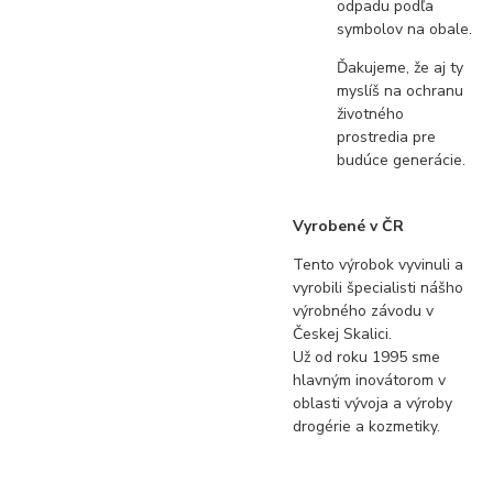
odpadu podľa
symbolov na obale.
Ďakujeme, že aj ty
myslíš na ochranu
životného
prostredia pre
budúce generácie.
Vyrobené v ČR
Tento výrobok vyvinuli a
vyrobili špecialisti nášho
výrobného závodu v
Českej Skalici.
Už od roku 1995 sme
hlavným inovátorom v
oblasti vývoja a výroby
drogérie a kozmetiky.