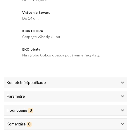
Už nad 59,00 €
Vrátenie tovaru
Do 14 dní.
Klub DEDRA
Čerpajte výhody klubu.
EKO obaly
Na výrobu GoEco obalov používame recykláty.
Kompletné špecifikácie
Parametre
Hodnotenie
0
Komentáre
0