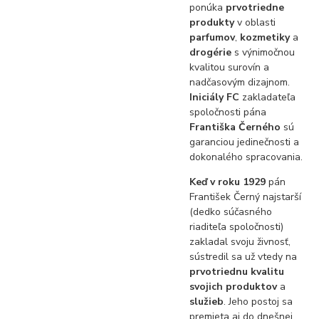
ponúka
prvotriedne
produkty
v oblasti
parfumov
,
kozmetiky
a
drogérie
s výnimočnou
kvalitou surovín a
nadčasovým dizajnom.
Iniciály FC
zakladateľa
spoločnosti pána
Františka Černého
sú
garanciou jedinečnosti a
dokonalého spracovania.
Keď v roku 1929
pán
František Černý najstarší
(dedko súčasného
riaditeľa spoločnosti)
zakladal svoju živnosť,
sústredil sa už vtedy na
prvotriednu kvalitu
svojich produktov
a
služieb
. Jeho postoj sa
premieta aj do dnešnej