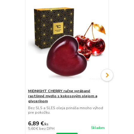
Doprava ZA
MIDNIGHT CHERRY ručne vyrábané
MIDNIGHT C
rastlinné mydlo s kokosovým olejom a
kvetinou a 
glycerínom
Zahal sa do 
horkých mand
Bez SLS a SLES oleja prináša mnoho výhod
pre pokožku.
6,89 €
68,79 €
/
ks
/
k
Skladom
5,60 €
bez DPH
55,93 €
bez 