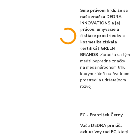
Sme právom hrdí, že sa
naša značka DEDRA
INNOVATIONS a jej
prácou, umývacie a
čistiace prostriedky a
kozmetika získala
certifikát GREEN
BRANDS
. Zaradila sa tým
medzi popredné značky
na medzinárodnom trhu,
ktorým záleží na životnom
prostredí a udržateľnom
rozvoji
FC - František Černý
Vaša DEDRA prináša
exkluzívny rad FC
, ktorý