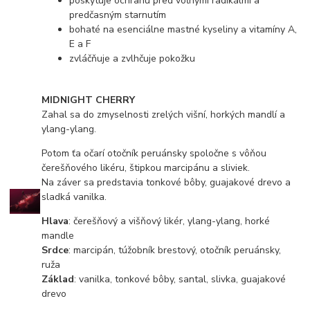
poskytuje ochranu pred voľnými radikálmi a
predčasným starnutím
bohaté na esenciálne mastné kyseliny a vitamíny A,
E a F
zvláčňuje a zvlhčuje pokožku
M
IDNIGHT CHERRY
Zahal sa do zmyselnosti zrelých višní, horkých mandlí a
ylang-ylang.
Potom ťa očarí otočník peruánsky spoločne s vôňou
čerešňového likéru, štipkou marcipánu a sliviek.
Na záver sa predstavia tonkové bôby, guajakové drevo a
sladká vanilka.
Hlava
: čerešňový a višňový likér, ylang-ylang, horké
mandle
Srdce
: marcipán, túžobník brestový, otočník peruánsky,
ruža
Základ
: vanilka, tonkové bôby, santal, slivka, guajakové
drevo