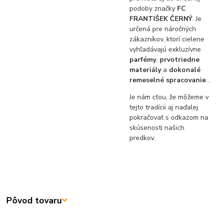
podoby značky
FC
FRANTIŠEK ČERNÝ
. Je
určená pre náročných
zákazníkov, ktorí cielene
vyhľadávajú exkluzívne
parfémy
,
prvotriedne
materiály
a
dokonalé
remeselné spracovanie
…
Je nám cťou, že môžeme v
tejto tradícii aj naďalej
pokračovať s odkazom na
skúsenosti našich
predkov.
Pôvod tovaru