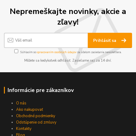
Nepremeškajte novinky, akcie a
zľavy!
Prihlásiť sa
Súhlasím so
spracovaním osobných údajov
za účelom zasielania newslettera.
Môžete sa kedykoľvek odhlásiť. Zasielame raz za 14 dní.
Informácie pre zákazníkov
O nás
Ako nakupovať
Obchodné podmienky
Odstúpenie od zmluvy
Kontakty
Blog