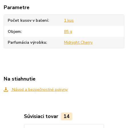
Parametre
Počet kusov v balení
1 kus
Objem
85 g
Parfumácia výrobku
Midnight Cherry
Na stiahnutie
Návod a bezpečnostné pokyny
Súvisiaci tovar
14