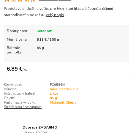
Predstavuje ideálnu voľbu pre tých, ktorí hľadajú šetrnú a účinnú
starostlivosť o pokožku.
celý popis
Dostupnosť
Skladom
Merná cena
8,11 € / 100 g
Balenie
85 g
jednotky
6,89 €
/
ks
Kód výrobku
FC0586M
Výrobca:
Vaše Dedra s. r. o.
Počet kusov v balení:
1 kus
Objem:
85 g
Parfumácia výrobku:
Midnight Cherry
Strážiť cenu / dostupnosť
Doprava ZADARMO