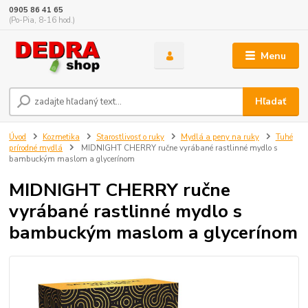
0905 86 41 65
(Po-Pia, 8-16 hod.)
Menu
Hľadať
Úvod
Kozmetika
Starostlivosť o ruky
Mydlá a peny na ruky
Tuhé
prírodné mydlá
MIDNIGHT CHERRY ručne vyrábané rastlinné mydlo s
bambuckým maslom a glycerínom
MIDNIGHT CHERRY ručne
vyrábané rastlinné mydlo s
bambuckým maslom a glycerínom