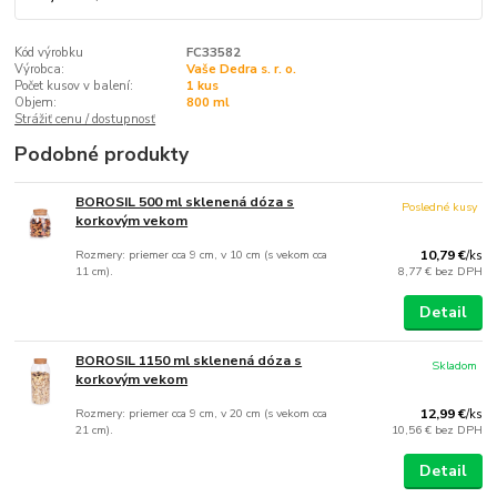
Kód výrobku
FC33582
Výrobca:
Vaše Dedra s. r. o.
Počet kusov v balení:
1 kus
Objem:
800 ml
Strážiť cenu / dostupnosť
Podobné produkty
BOROSIL 500 ml sklenená dóza s
Posledné kusy
korkovým vekom
Rozmery: priemer cca 9 cm, v 10 cm (s vekom cca
10,79 €
/
ks
11 cm).
8,77 €
bez DPH
Detail
BOROSIL 1150 ml sklenená dóza s
Skladom
korkovým vekom
Rozmery: priemer cca 9 cm, v 20 cm (s vekom cca
12,99 €
/
ks
21 cm).
10,56 €
bez DPH
Detail