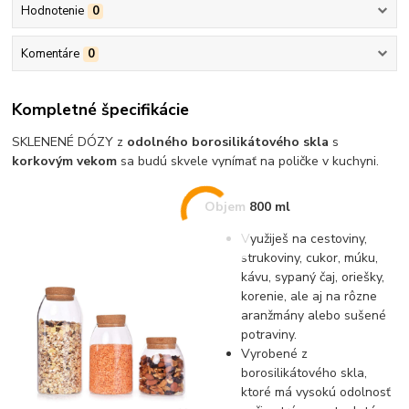
Hodnotenie
0
Komentáre
0
Kompletné špecifikácie
SKLENENÉ DÓZY z
odolného borosilikátového skla
s
korkovým vekom
sa budú skvele vynímať na poličke v kuchyni.
Objem 800 ml
Využiješ na cestoviny,
strukoviny, cukor, múku,
kávu, sypaný čaj, oriešky,
korenie, ale aj na rôzne
aranžmány alebo sušené
potraviny.
Vyrobené z
borosilikátového skla,
ktoré má vysokú odolnosť