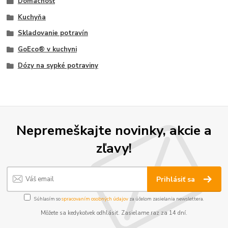
Domácnosť
Kuchyňa
Skladovanie potravín
GoEco® v kuchyni
Dózy na sypké potraviny
Nepremeškajte novinky, akcie a
zľavy!
Prihlásiť sa
Súhlasím so
spracovaním osobných údajov
za účelom zasielania newslettera.
Môžete sa kedykoľvek odhlásiť. Zasielame raz za 14 dní.