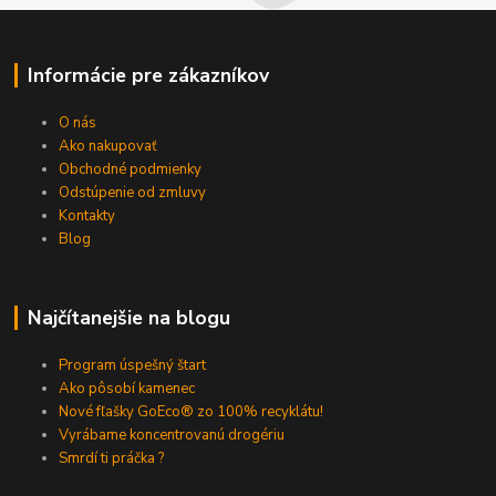
Informácie pre zákazníkov
O nás
Ako nakupovať
Obchodné podmienky
Odstúpenie od zmluvy
Kontakty
Blog
Najčítanejšie na blogu
Program úspešný štart
Ako pôsobí kamenec
Nové fľašky GoEco® zo 100% recyklátu!
Vyrábame koncentrovanú drogériu
Smrdí ti práčka ?