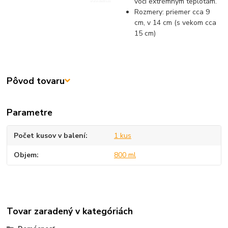
voči extrémnym teplotám.
Rozmery: priemer cca 9
cm, v 14 cm (s vekom cca
15 cm)
Pôvod tovaru
Parametre
Počet kusov v balení
1 kus
Objem
800 ml
Tovar zaradený v kategóriách