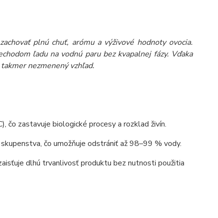
 zachovať plnú chuť, arómu a výživové hodnoty ovocia.
echodom ľadu na vodnú paru bez kvapalnej fázy. Vďaka
 a takmer nezmenený vzhľad.
, čo zastavuje biologické procesy a rozklad živín.
o skupenstva, čo umožňuje odstrániť až 98–99 % vody.
aisťuje dlhú trvanlivosť produktu bez nutnosti použitia