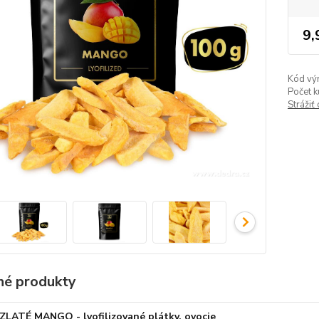
9,
Kód vý
Počet k
Strážiť
é produkty
ZLATÉ MANGO - lyofilizované plátky, ovocie