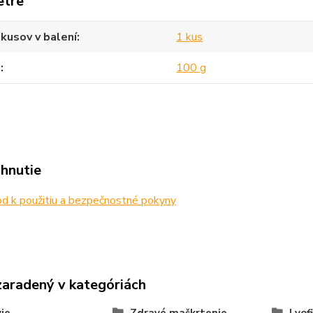
etre
kusov v balení
1 kus
m
100 g
ahnutie
d k použitiu a bezpečnostné pokyny
zaradený v kategóriách
ie
Zdravé maškrtenie
Lyof