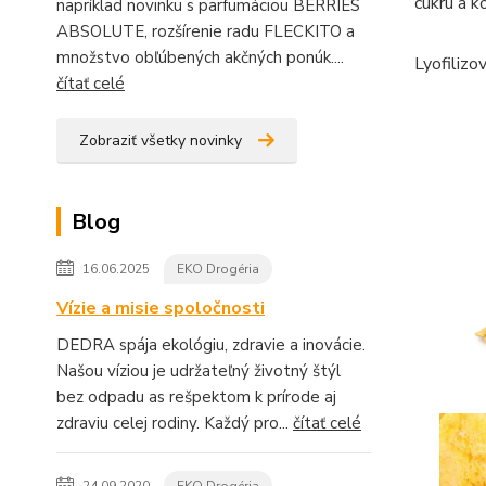
cukru a 
napríklad novinku s parfumáciou BERRIES
ABSOLUTE, rozšírenie radu FLECKITO a
množstvo obľúbených akčných ponúk....
Lyofilizo
čítať celé
Zobraziť všetky novinky
Blog
16.06.2025
EKO Drogéria
Vízie a misie spoločnosti
DEDRA spája ekológiu, zdravie a inovácie.
Našou víziou je udržateľný životný štýl
bez odpadu as rešpektom k prírode aj
zdraviu celej rodiny. Každý pro...
čítať celé