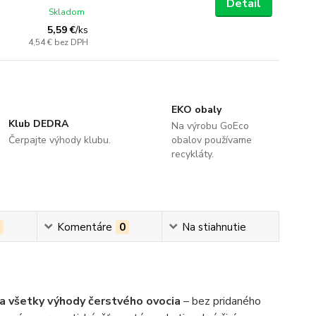
Detail
Skladom
5,59 €
/
ks
4,54 €
bez DPH
EKO obaly
Klub DEDRA
Na výrobu GoEco
Čerpajte výhody klubu.
obalov používame
recykláty.
0
Komentáre
0
Na stiahnutie
a všetky výhody čerstvého ovocia
– bez pridaného