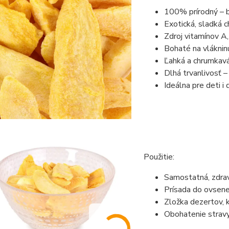
100% prírodný – b
Exotická, sladká c
Zdroj vitamínov A,
Bohaté na vlákninu
Ľahká a chrumkavá 
Dlhá trvanlivosť –
Ideálna pre deti i
Použitie:
Samostatná, zdrav
Prísada do ovsenej
Zložka dezertov, k
Obohatenie stravy 