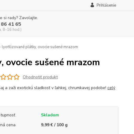
Prihlásenie
e si rady? Zavolajte.
 86 41 65
a, 8-16 hod.)
yofilizované plátky, ovocie sušené mrazom
y, ovocie sušené mrazom
Ohodnotiť produkt
aj a zaži exotickú sladkosť v ľahkej, chrumkavej podobe!
celý
tupnosť
Skladom
ná cena
9,99 € / 100 g