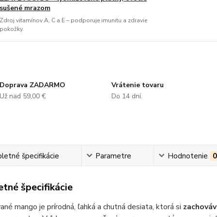
sušené mrazom
Zdroj vitamínov A, C a E – podporuje imunitu a zdravie
pokožky.
Doprava ZADARMO
Vrátenie tovaru
Už nad 59,00 €
Do 14 dní.
etné špecifikácie
Parametre
Hodnotenie
tné špecifikácie
vané mango je prírodná, ľahká a chutná desiata, ktorá si
zachováv