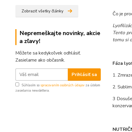
Zobraziť všetky články
Čo je pro
Lyofiliz
Nepremeškajte novinky, akcie
Tento pr
tomu si 
a zľavy!
Môžete sa kedykoľvek odhlásiť.
Zasielame ako občasník.
Fáza lyof
Prihlásiť sa
1. Zmraze
Súhlasím so
spracovaním osobných údajov
za účelom
2. Sublim
zasielania newslettera.
3 Dosušen
konzerva
NUTRIČ