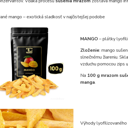
konzervantov. Vďaka procesu
sušenia mrazom
zostáva mango inte
vané mango – exotická sladkosť v najčistejšej podobe
MANGO
– plátky lyofi
Zloženie
: mango suše
slnečnému žiareniu. Skla
vzduchu pomocou zips u
Na
100 g mrazom su
manga
.
Výhody lyofilizovaného