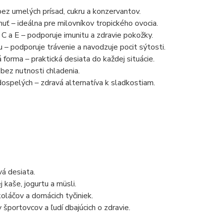
ez umelých prísad, cukru a konzervantov.
huť – ideálna pre milovníkov tropického ovocia.
 C a E – podporuje imunitu a zdravie pokožky.
 – podporuje trávenie a navodzuje pocit sýtosti.
forma – praktická desiata do každej situácie.
 bez nutnosti chladenia.
 dospelých – zdravá alternatíva k sladkostiam.
á desiata.
 kaše, jogurtu a müsli.
oláčov a domácich tyčiniek.
športovcov a ľudí dbajúcich o zdravie.