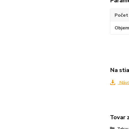
Param
Počet 
Obje
Na sti
Návo
Tovar 
Zdrav