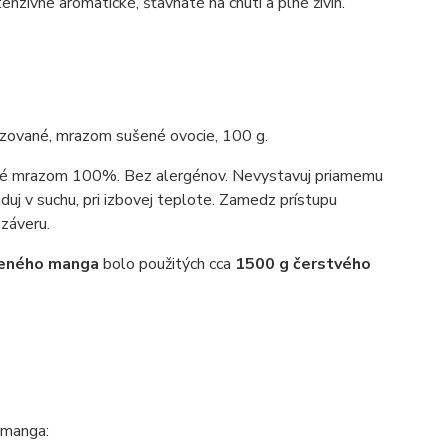
nzívne aromatické, šťavnaté na chuti a plné živín.
lizované, mrazom sušené ovocie, 100 g.
né mrazom 100%. Bez alergénov. Nevystavuj priamemu
duj v suchu, pri izbovej teplote. Zamedz prístupu
záveru.
šeného manga
bolo použitých cca
1500 g čerstvého
 manga: