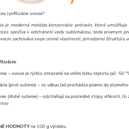
ces lyofilizácie ovocia?
ácia je moderná metóda konzervácie potravín, ktorá umožňuje
oces spočíva v odstránení vody sublimáciou, teda priamym pr
ovocie zachováva svoje cenné vlastnosti, prirodzenú štruktúru
ilizácie
:
nie – ovocie je rýchlo zmrazené na veľmi nízku teplotu (až -50 °C)
ácia (prvé sušenie) – vo vákuu ľad prechádza priamo do plynnéh
ie (druhé sušenie) – odstraňujú sa posledné stopy vlhkosti, čo z
ntov.
NÉ HODNOTY
na 100 g výrobku