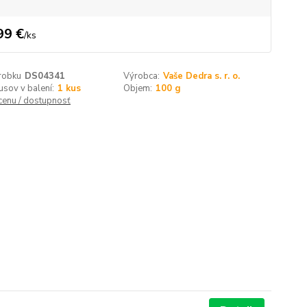
99 €
/
ks
robku
DS04341
Výrobca:
Vaše Dedra s. r. o.
usov v balení:
1 kus
Objem:
100 g
 cenu / dostupnosť