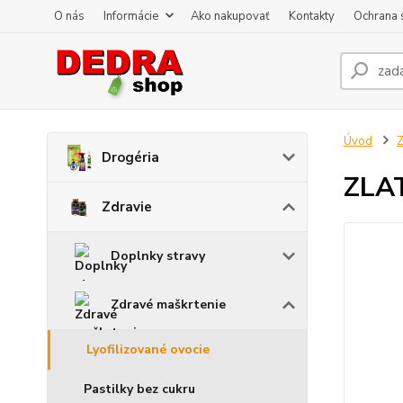
O nás
Informácie
Ako nakupovať
Kontakty
Ochrana 
Úvod
Z
Drogéria
ZLAT
Zdravie
Doplnky stravy
Zdravé maškrtenie
Lyofilizované ovocie
Pastilky bez cukru