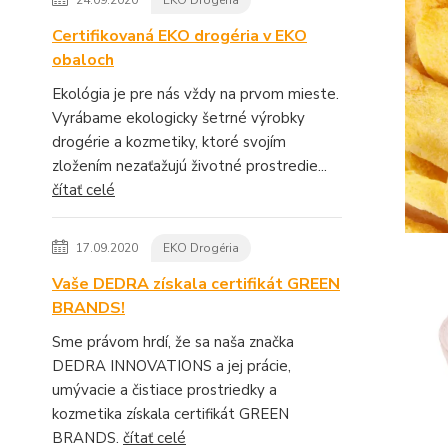
24.09.2020
EKO Drogéria
Certifikovaná EKO drogéria v EKO
obaloch
Ekológia je pre nás vždy na prvom mieste.
Vyrábame ekologicky šetrné výrobky
drogérie a kozmetiky, ktoré svojím
zložením nezaťažujú životné prostredie...
čítať celé
17.09.2020
EKO Drogéria
Vaše DEDRA získala certifikát GREEN
BRANDS!
Sme právom hrdí, že sa naša značka
DEDRA INNOVATIONS a jej prácie,
umývacie a čistiace prostriedky a
kozmetika získala certifikát GREEN
BRANDS.
čítať celé