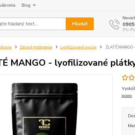
súkromia
Blog
Neviet
Hľadať
0905
(Po-Pi
dravie
Zdravé maškrtenie
Lyofilizované ovocie
ZLATÉ MANGO - l
É MANGO - lyofilizované plátk
Vyskúš
popis
Dos
Mer