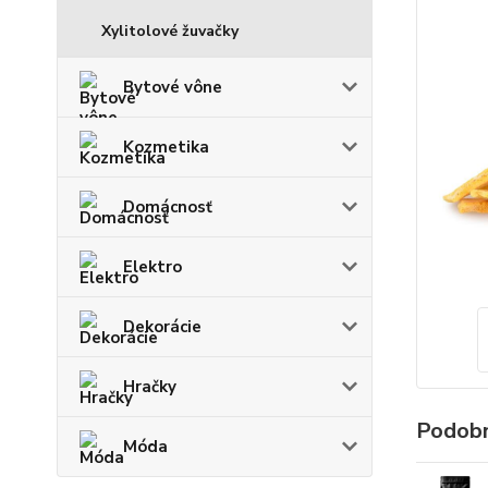
Xylitolové žuvačky
Bytové vône
Kozmetika
Domácnosť
Elektro
Dekorácie
Hračky
Podobn
Móda