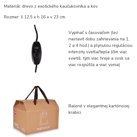
Materiál: drevo z exotického kaučukovníka a kov.
Rozmer: š 12,5 x h 16 x v 23 cm.
Vypínač s časovačom (lez
nastaviť dobu zahrievania na 1,
2 a 4 hod.) a plynulou reguláciou
intenzity svetla/tepla (čím viac
svietiš, tým viac hreje a vosk sa
viac rozpúšťa a viac vonia)
Balené v elegantnej kartónovej
krabici.