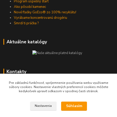
Program úspešný štart
Ako pôsobí kamenec
Nové fľašky GoEco® zo 100% recyklátu!
Vyrábame koncentrovanú drogériu
Smrdí ti práčka ?
Aktuálne katalógy
Kontakty
Zákaznícka podpora Eshopu
Pre základnú funkčnosť, spríjemnenie používania webu využívame
súbory cookies. Nastavenie vlastných preferencií cookies môžete
0905 86 41 65
kedykoľvek upraviť odkazom v spodnej časti stránok.
(Po-Pia, 8-16 hod.)
nakup(@)dedrashop.sk
Súhlasím
Nastavenia