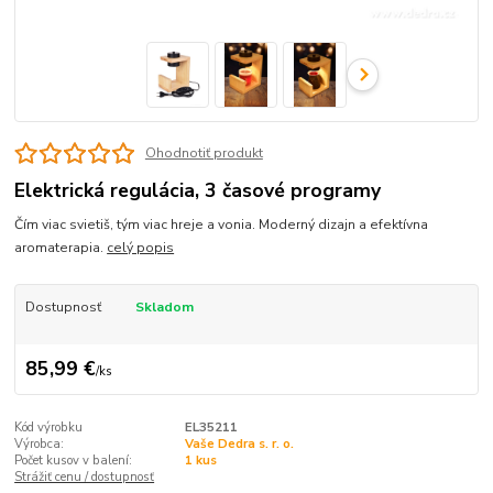
Ohodnotiť produkt
Elektrická regulácia, 3 časové programy
Čím viac svietiš, tým viac hreje a vonia. Moderný dizajn a efektívna
aromaterapia.
celý popis
Dostupnosť
Skladom
85,99 €
/
ks
Kód výrobku
EL35211
Výrobca:
Vaše Dedra s. r. o.
Počet kusov v balení:
1 kus
Strážiť cenu / dostupnosť