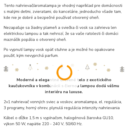
Tento nahrievač/aromalampa je vhodný napríklad pre domácnosti
s malými deťmi, zvieratami, do kancelárie, jednoducho všade tam,
kde nie je dobré a bezpečné používať otvorený oheň.
Nezapaľuje sa žiadny plameň a sviečka či vosk sa zahrieva len
elektrickou lampou a tak nehrozí, že sa vaše ratolesti či domáci
maznáčik popália o otvorený oheň.
Po vypnutí lampy vosk opäť stuhne a je možné ho opakovane
použiť, kým nevyprchá parfum.
Moderné a elegantné drevené telo z exotického
kaučukovníka v kombinácii s čiernou lampou dodá vášmu
interiéru na luxuse.
2v1 nahrievač vonných sviec a voskov, aromalampa, el. regulácia,
3 programy, horný ohrev, plynulá regulácia intenzity nahrievania
Kábel o dĺžke 1,5 m s vypínačom, halogénová žiarovka GU10,
výkon 50 W, napätie 220 - 240 V, 50/60 Hz.