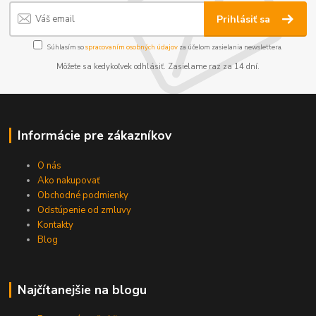
Prihlásiť sa
Súhlasím so
spracovaním osobných údajov
za účelom zasielania newslettera.
Môžete sa kedykoľvek odhlásiť. Zasielame raz za 14 dní.
Informácie pre zákazníkov
O nás
Ako nakupovať
Obchodné podmienky
Odstúpenie od zmluvy
Kontakty
Blog
Najčítanejšie na blogu