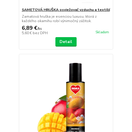
SAMETOVÁ HRUŠKA osviežovač vzduchu a textílií
Zamatová hruška je esenciou luxusu, ktorá z
každého okamihu robí výnimočný zážitok.
6,89 €
/
ks
Skladom
5,60 €
bez DPH
Detail