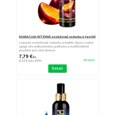
MARACUJA INTENSE osviežovač vzduchu a textílií
Luxusný osviežovač vzduchu a textílií, ktorý v sebe
spája silu exkluzívneho parfumu a multifunkčné
použitie pre celý domov.
7,79 €
/
ks
Skladom
6,33 €
bez DPH
Detail