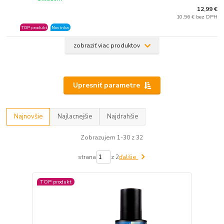
12,99 €
10,56 € bez DPH
TOP produkt
Novinka
zobraziť viac produktov
Upresniť parametre
Najnovšie
Najlacnejšie
Najdrahšie
Zobrazujem 1-30 z 32
strana
z 2
ďalšie
TOP produkt