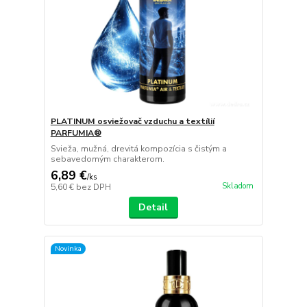
PLATINUM osviežovač vzduchu a textílií
PARFUMIA®
Svieža, mužná, drevitá kompozícia s čistým a
sebavedomým charakterom.
6,89 €
/
ks
Skladom
5,60 €
bez DPH
Detail
Novinka