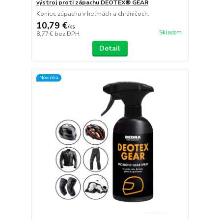
výstroj proti zápachu DEOTEX® GEAR
Koniec zápachu v helmách a chráničoch.
10,79 €
/
ks
Skladom
8,77 €
bez DPH
Detail
Novinka