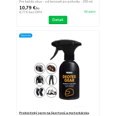
Pre každú obuv - od tenisiek po pohorky - 250 ml.
10,79 €
/
ks
Skladom
8,77 €
bez DPH
Detail
Novinka
Probiotický sprej na športovú a motorkársku