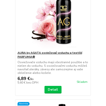
AURA by AGATA osviežovač vzduchu a textílií
PARFUMIA®
Osviežovače vzduchu majú všestranné použitie a to
nielen do vzduchu. S osviežovačmi vzduchu môžeš
navoňať uteráky, závesy ale samozrejme aj vaše
oblečenie alebo košele.
6,89 €
/
ks
Skladom
5,60 €
bez DPH
Detail
Novinka