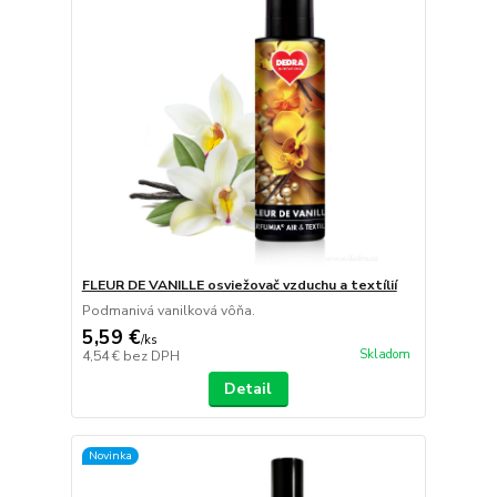
FLEUR DE VANILLE osviežovač vzduchu a textílií
Podmanivá vanilková vôňa.
5,59 €
/
ks
Skladom
4,54 €
bez DPH
Detail
Novinka