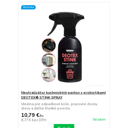
Novinka
Neutralizátor kuchynských pachov s probiotikami
DEOTEX® STINK SPRAY
Ideálna pre odpadkové koše, pracovné dosky,
drezy a ďalšie hladké povrchy.
10,79 €
/
ks
Skladom
8,77 €
bez DPH