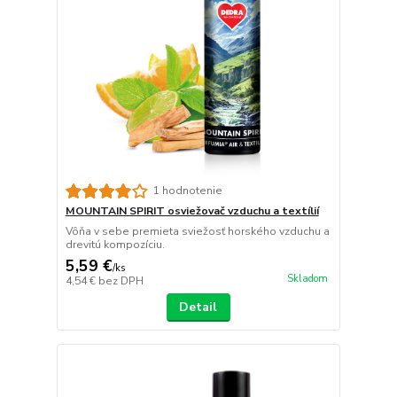
1 hodnotenie
MOUNTAIN SPIRIT osviežovač vzduchu a textílií
Vôňa v sebe premieta sviežosť horského vzduchu a
drevitú kompozíciu.
5,59 €
/
ks
Skladom
4,54 €
bez DPH
Detail