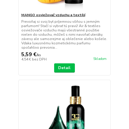
MANGO osviežovač vzduchu a textílií
Prevoňaj si svoj byt príjemnou vôňou s jemným
parfumom! Stačí si vybrať tú pravú! Air & textiles
osviežovače vzduchu majú všestranné použitie
nielen do vzduchu, môžeš s nimi navoňať uteráky,
závesy ale samozrejme aj oblečenie alebo košele.
Vďaka luxusnému kozmetickému parfumu
spoľahlivo prevonia...
5,59 €
/
ks
Skladom
4,54 €
bez DPH
Detail