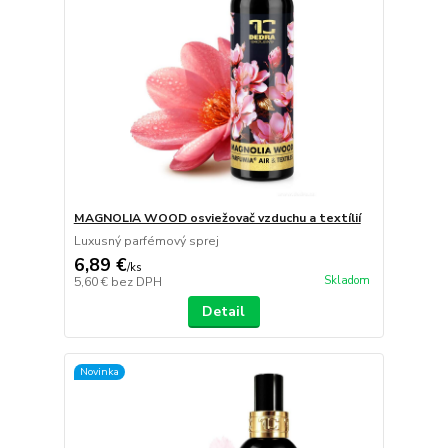
MAGNOLIA WOOD osviežovač vzduchu a textílií
Luxusný parfémový sprej
6,89 €
/
ks
Skladom
5,60 €
bez DPH
Detail
Novinka