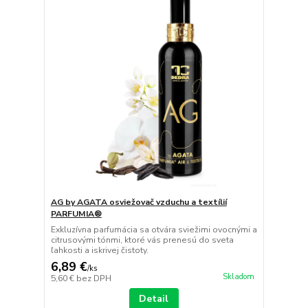
AG by AGATA osviežovač vzduchu a textílií
PARFUMIA®
Exkluzívna parfumácia sa otvára sviežimi ovocnými a
citrusovými tónmi, ktoré vás prenesú do sveta
ľahkosti a iskrivej čistoty.
6,89 €
/
ks
Skladom
5,60 €
bez DPH
Detail