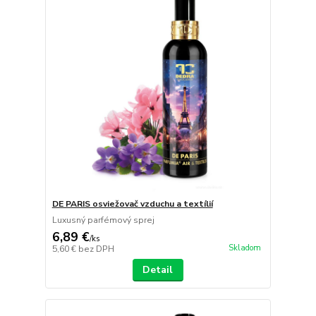
DE PARIS osviežovač vzduchu a textílií
Luxusný parfémový sprej
6,89 €
/
ks
Skladom
5,60 €
bez DPH
Detail