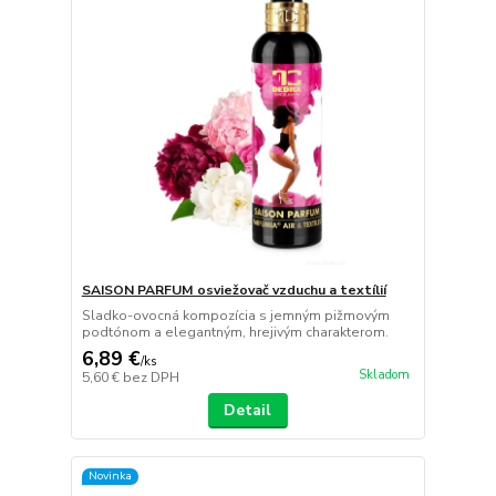
SAISON PARFUM osviežovač vzduchu a textílií
Sladko-ovocná kompozícia s jemným pižmovým
podtónom a elegantným, hrejivým charakterom.
6,89 €
/
ks
Skladom
5,60 €
bez DPH
Detail
Novinka