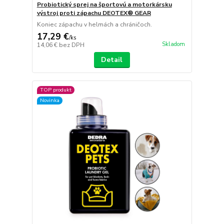
Probiotický sprej na športovú a motorkársku
výstroj proti zápachu DEOTEX® GEAR
Koniec zápachu v helmách a chráničoch.
17,29 €
/
ks
Skladom
14,06 €
bez DPH
Detail
TOP produkt
Novinka