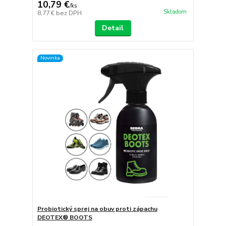
10,79 €
/
ks
Skladom
8,77 €
bez DPH
Detail
Novinka
Probiotický sprej na obuv proti zápachu
DEOTEX® BOOTS