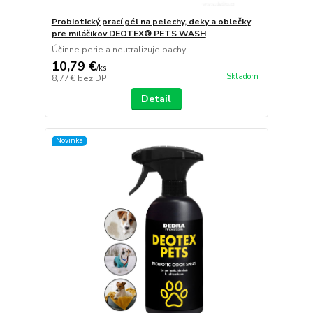
Probiotický prací gél na pelechy, deky a oblečky
pre miláčikov DEOTEX® PETS WASH
Účinne perie a neutralizuje pachy.
10,79 €
/
ks
Skladom
8,77 €
bez DPH
Detail
Novinka