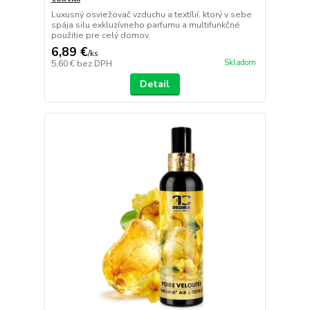
Luxusný osviežovač vzduchu a textílií, ktorý v sebe
spája silu exkluzívneho parfumu a multifunkčné
použitie pre celý domov.
6,89 €
/
ks
Skladom
5,60 €
bez DPH
Detail