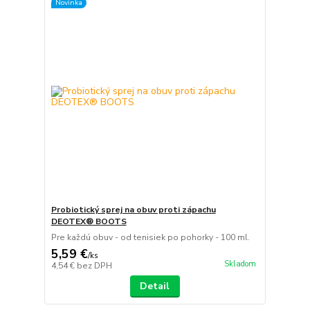
Novinka
Probiotický sprej na obuv proti zápachu
DEOTEX® BOOTS
Pre každú obuv - od tenisiek po pohorky - 100 ml.
5,59 €
/
ks
Skladom
4,54 €
bez DPH
Detail