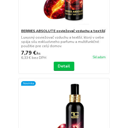
BERRIES ABSOLUTE osviežovač vzduchu a textílií
Luxusný osviežovač vzduchu a textílií, ktorý v sebe
spája silu exkluzívneho parfumu a multifunkčné
použitie pre celý domov.
7,79 €
/
ks
Skladom
6,33 €
bez DPH
Detail
Novinka