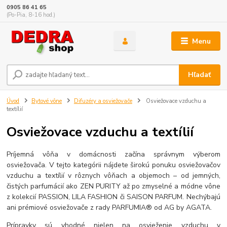
0905 86 41 65
(Po-Pia, 8-16 hod.)
Menu
Hľadať
Úvod
Bytové vône
Difuzéry a osviežovače
Osviežovace vzduchu a
textílií
Osviežovace vzduchu a textílií
Príjemná vôňa v domácnosti začína správnym výberom
osviežovača. V tejto kategórii nájdete širokú ponuku osviežovačov
vzduchu a textílií v rôznych vôňach a objemoch – od jemných,
čistých parfumácií ako ZEN PURITY až po zmyselné a módne vône
z kolekcií PASSION, LILA FASHION či SAISON PARFUM. Nechýbajú
ani prémiové osviežovače z rady PARFUMIA® od AG by AGATA.
Prípravky sú vhodné nielen na osvieženie vzduchu v