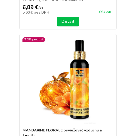
6,89 €
/
ks
Skladom
5,60 €
bez DPH
Detail
TOP produkt
MANDARINE FLORALE osviežovač vzduchu a
textilií