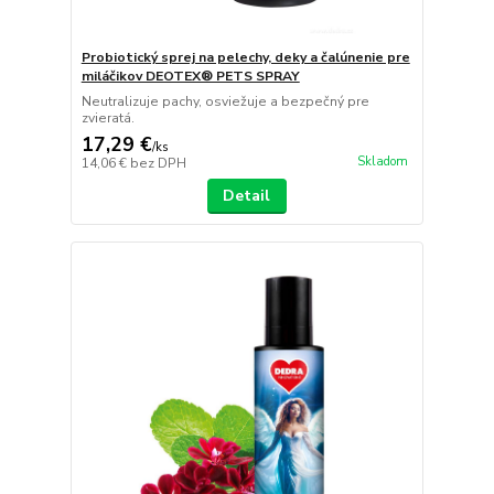
Probiotický sprej na pelechy, deky a čalúnenie pre
miláčikov DEOTEX® PETS SPRAY
Neutralizuje pachy, osviežuje a bezpečný pre
zvieratá.
17,29 €
/
ks
Skladom
14,06 €
bez DPH
Detail