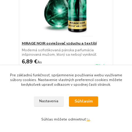
MIRAGE NOIR osviežovač vzduchu a textílií
Moderná sofistikovaná pánska parfumácia
inšpirovaná mužom, ktorý sa nebojí vyniknúť.
6,89 €
/
ks
Skladom
5,60 €
bez DPH
Detail
Pre základnú funkčnosť, spríjemnenie používania webu využívame
súbory cookies. Nastavenie vlastných preferencií cookies môžete
kedykoľvek upraviť odkazom v spodnej časti stránok.
TOP produkt
Novinka
Súhlasím
Nastavenia
Súhlas môžete odmietnuť
tu
.