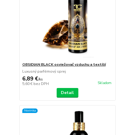
OBSIDIAN BLACK osviežovač vzduchu a textílií
Luxusný parfémový sprej
6,89 €
/
ks
Skladom
5,60 €
bez DPH
Detail
Novinka