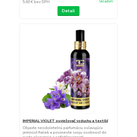
Skladom
5,60 €
bez DPH
Detail
IMPERIAL VIOLET osviežovač vzduchu a textílií
Objavte neodoleteľnú parfumáciu oslavujúcu
jemnosť fialiek a povzneste svoju osobnosť do
sveta elegancie a sofistikovanosti.