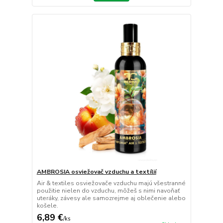
AMBROSIA osviežovač vzduchu a textílií
Air & textiles osviežovače vzduchu majú všestranné
použitie nielen do vzduchu, môžeš s nimi navoňať
uteráky, závesy ale samozrejme aj oblečenie alebo
košele.
6,89 €
/
ks