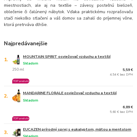
miestnostiach, ale aj na textílie – závesy, posteľnú bielizeň,
oblečenie či čalúnený nábytok. Vďaka praktickému rozprašovaču
stačí niekoľko stlačení a váš domov sa zahalí do príjemnej vône,
ktorá pretrváva dlhšie.
Najpredávanejšie
MOUNTAIN SPIRIT osviežovač vzduchu a textílií
1.
Skladom
250 ml
5,59 €
4,54 € bez DPH
TOP produkt
MANDARINE FLORALE osviežovač vzduchu a textilií
2.
Skladom
6,89 €
5,60 € bez DPH
TOP produkt
EUCAZEN prírodný sprej s eukalyptom, mätou a mentolom
3.
Skladom