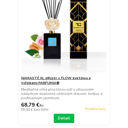
NAMASTÉ XL difuzér s FLOW kvetinou a
tyčinkami PARFUMIA®
Meditačná vôňa plná tónov ruží s citrusovým
nádychom doplnená cédrovým drevom, tonkou a
podmanivým jazmínom.
68,79 €
/
ks
Posledné kusy
55,93 €
bez DPH
Detail