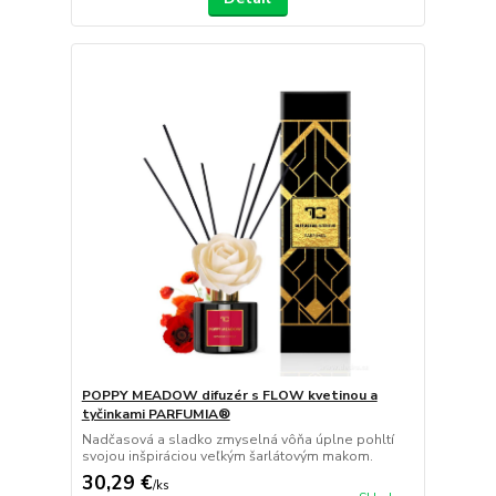
POPPY MEADOW difuzér s FLOW kvetinou a
tyčinkami PARFUMIA®
Nadčasová a sladko zmyselná vôňa úplne pohltí
svojou inšpiráciou veľkým šarlátovým makom.
30,29 €
/
ks