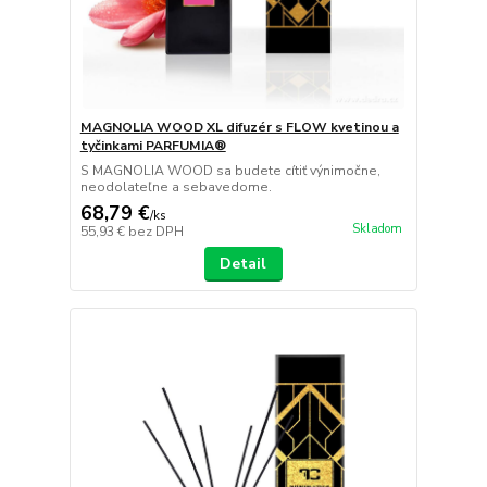
MAGNOLIA WOOD XL difuzér s FLOW kvetinou a
tyčinkami PARFUMIA®
S MAGNOLIA WOOD sa budete cítiť výnimočne,
neodolateľne a sebavedome.
68,79 €
/
ks
Skladom
55,93 €
bez DPH
Detail