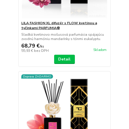
LILA FASHION XL difuzér s FLOW kvetinou a
tyčinkami PARFUMIA®
Sladká kvetinovo mošusová parfumácia spájajúcu
zvodnú harmóniu mandarínky s tónmi eukalyptu.
68,79 €
/
ks
Skladom
55,93 €
bez DPH
Detail
Doprava ZADARMO