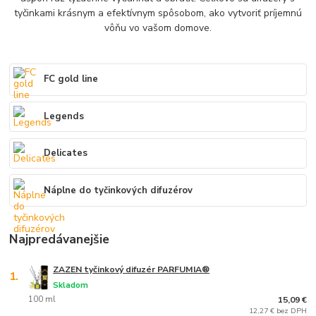
tyčinkami krásnym a efektívnym spôsobom, ako vytvoriť príjemnú
vôňu vo vašom domove.
FC gold line
Legends
Delicates
Náplne do tyčinkových difuzérov
Najpredávanejšie
ZAZEN tyčinkový difuzér PARFUMIA®
1.
Skladom
100 ml
15,09 €
12,27 € bez DPH