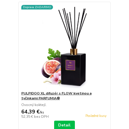
Doprava ZADARMO
PULPIDOO XL difuzér s FLOW kvetinou a
tyčinkami PARFUMIA®
Ovocný koktejl.
64,39 €
/
ks
Posledné kusy
52,35 €
bez DPH
Detail