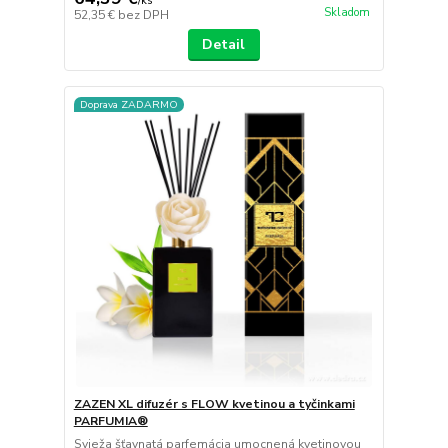
/
ks
Skladom
52,35 €
bez DPH
Detail
Doprava ZADARMO
ZAZEN XL difuzér s FLOW kvetinou a tyčinkami
PARFUMIA®
Svieža šťavnatá parfemácia umocnená kvetinovou