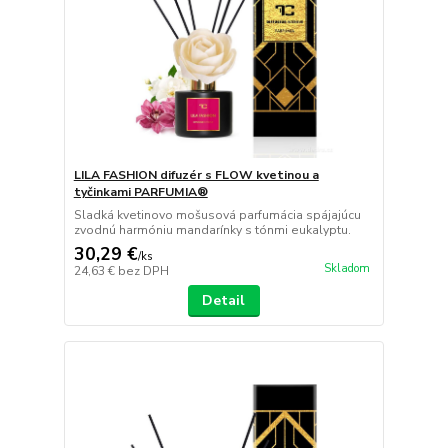
LILA FASHION difuzér s FLOW kvetinou a
tyčinkami PARFUMIA®
Sladká kvetinovo mošusová parfumácia spájajúcu
zvodnú harmóniu mandarínky s tónmi eukalyptu.
30,29 €
/
ks
Skladom
24,63 €
bez DPH
Detail