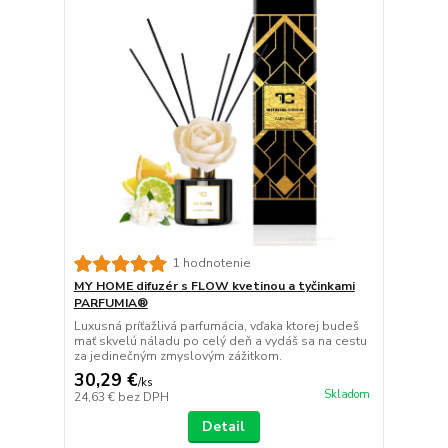
1 hodnotenie
MY HOME difuzér s FLOW kvetinou a tyčinkami
PARFUMIA®
Luxusná príťažlivá parfumácia, vďaka ktorej budeš
mať skvelú náladu po celý deň a vydáš sa na cestu
za jedinečným zmyslovým zážitkom.
30,29 €
/
ks
Skladom
24,63 €
bez DPH
Detail