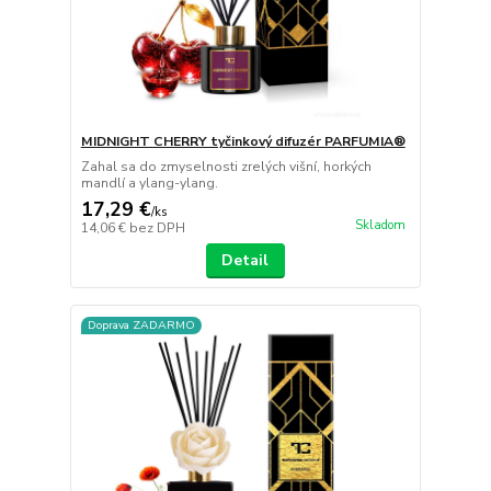
MIDNIGHT CHERRY tyčinkový difuzér PARFUMIA®
Zahal sa do zmyselnosti zrelých višní, horkých
mandlí a ylang-ylang.
17,29 €
/
ks
Skladom
14,06 €
bez DPH
Detail
Doprava ZADARMO