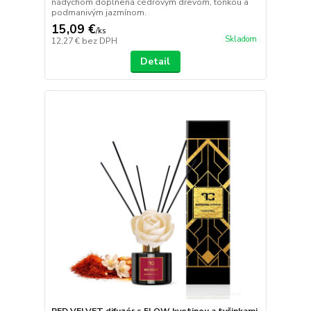
nádychom doplnená cédrovým drevom, tonkou a
podmanivým jazmínom.
15,09 €
/
ks
Skladom
12,27 €
bez DPH
Detail
RED VELVET difuzér s FLOW kvetinou a tyčinkami