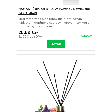
NAMASTÉ difuzér s FLOW kvetinou a tyčinkami
PARFUMIA®
Meditačná vôňa plná tónov ruží s citrusovým
nádychom doplnená cédrovým drevom, tonkou a
podmanivým jazmínom.
25,89 €
/
ks
Skladom
21,05 €
bez DPH
Detail