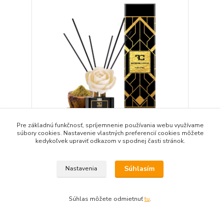
Pre základnú funkčnosť, spríjemnenie používania webu využívame
súbory cookies. Nastavenie vlastných preferencií cookies môžete
OBSIDIAN BLACK difuzér s FLOW kvetinou a
kedykoľvek upraviť odkazom v spodnej časti stránok.
tyčinkami PARFUMIA®
Táto vysoko sofistikovaná vôňa otvára svoj dych
vyrážajúci zážitok kombináciou ylang ylang s
Súhlasím
Nastavenia
pomarančom. Hrejivý dotyk rozvíja tóny ruže a
levandule.
30,29 €
/
ks
Súhlas môžete odmietnuť
tu
.
Skladom
24,63 €
bez DPH
Detail