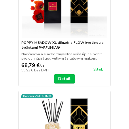
POPPY MEADOW XL difuzér s FLOW kvetinou a
tyčinkami PARFUMIA®
Nadčasová a sladko zmyselná vôňa úplne pohltí
svojou inšpiráciou veľkým šarlátovým makom.
68,79 €
/
ks
Skladom
55,93 €
bez DPH
Detail
Doprava ZADARMO