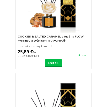
COOKIES & SALTED CARAMEL difuzér s FLOW
kvetinou a tyčinkami PARFUMIA®
Sušienky a slaný karamel.
25,89 €
/
ks
Skladom
21,05 €
bez DPH
Detail