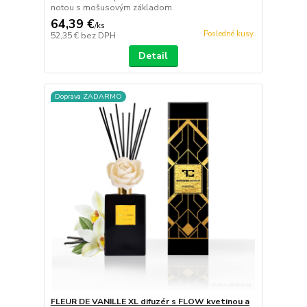
notou s mošusovým základom.
64,39 €
/
ks
Posledné kusy
52,35 €
bez DPH
Detail
Doprava ZADARMO
FLEUR DE VANILLE XL difuzér s FLOW kvetinou a