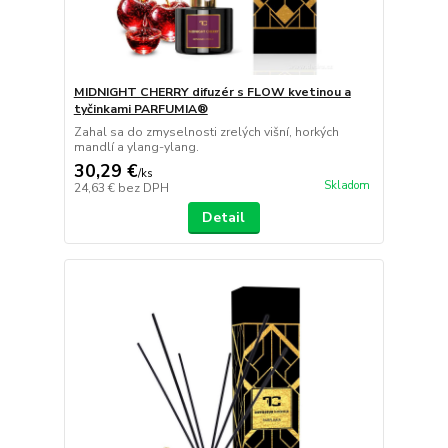
MIDNIGHT CHERRY difuzér s FLOW kvetinou a
tyčinkami PARFUMIA®
Zahal sa do zmyselnosti zrelých višní, horkých
mandlí a ylang-ylang.
30,29 €
/
ks
Skladom
24,63 €
bez DPH
Detail