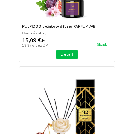
PULPIDOO tyčinkový difuzér PARFUMIA®
Ovocný koktejl.
15,09 €
/
ks
Skladom
12,27 €
bez DPH
Detail