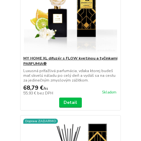
MY HOME XL difuzér s FLOW kvetinou a tyčinkami
PARFUMIA®
Luxusná príťažlivá parfumácia, vďaka ktorej budeš
mať skvelú náladu po celý deň a vydáš sa na cestu
za jedinečným zmyslovým zážitkom.
68,79 €
/
ks
Skladom
55,93 €
bez DPH
Detail
Doprava ZADARMO