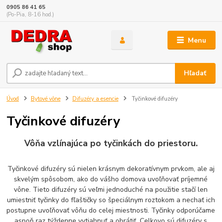
0905 86 41 65
(Po-Pia, 8-16 hod.)
Menu
Hľadať
Úvod
Bytové vône
Difuzéry a esencie
Tyčinkové difuzéry
Tyčinkové difuzéry
Vôňa vzlínajúca po tyčinkách do priestoru.
Tyčinkové difuzéry sú nielen krásnym dekoratívnym prvkom, ale aj
skvelým spôsobom, ako do vášho domova uvoľňovať príjemné
vône. Tieto difuzéry sú veľmi jednoduché na použitie stačí len
umiestniť tyčinky do fľaštičky so špeciálnym roztokom a nechať ich
postupne uvoľňovať vôňu do celej miestnosti. Tyčinky odporúčame
aspoň raz týždenne vytiahnuť a obrátiť. Celkovo sú difuzéry s