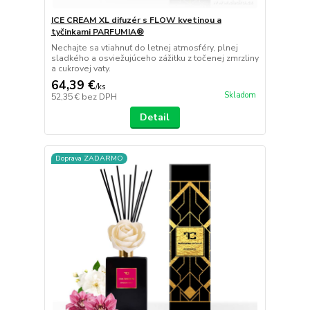
ICE CREAM XL difuzér s FLOW kvetinou a
tyčinkami PARFUMIA®
Nechajte sa vtiahnuť do letnej atmosféry, plnej
sladkého a osviežujúceho zážitku z točenej zmrzliny
a cukrovej vaty.
64,39 €
/
ks
Skladom
52,35 €
bez DPH
Detail
Doprava ZADARMO