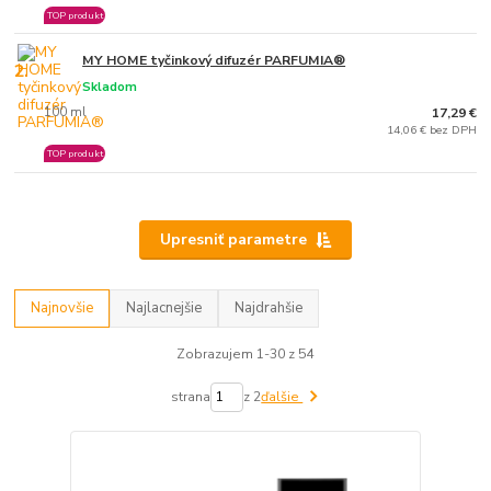
TOP produkt
MY HOME tyčinkový difuzér PARFUMIA®
2.
Skladom
100 ml
17,29 €
14,06 € bez DPH
TOP produkt
Upresniť parametre
Najnovšie
Najlacnejšie
Najdrahšie
Zobrazujem 1-30 z 54
strana
z 2
ďalšie