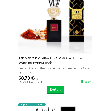
RED VELVET XL difuzér s FLOW kvetinou a
tyčinkami PARFUMIA®
Luxusná orientálna kvetinová parfumácia pre ženy
aj mužov.
68,79 €
/
ks
Skladom
55,93 €
bez DPH
Detail
Doprava ZADARMO