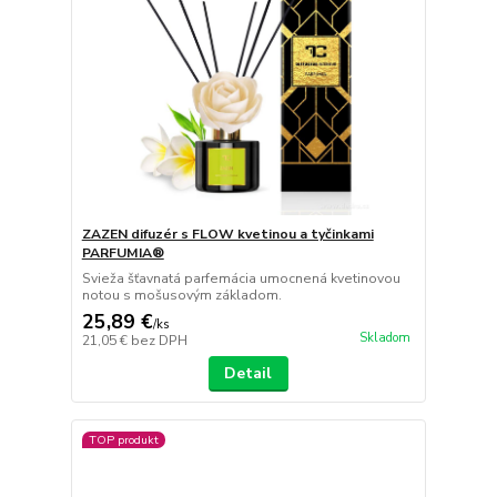
ZAZEN difuzér s FLOW kvetinou a tyčinkami
PARFUMIA®
Svieža šťavnatá parfemácia umocnená kvetinovou
notou s mošusovým základom.
25,89 €
/
ks
Skladom
21,05 €
bez DPH
Detail
TOP produkt