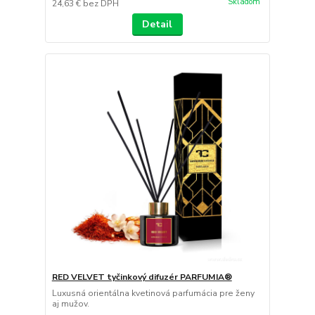
Skladom
24,63 €
bez DPH
Detail
RED VELVET tyčinkový difuzér PARFUMIA®
Luxusná orientálna kvetinová parfumácia pre ženy
aj mužov.