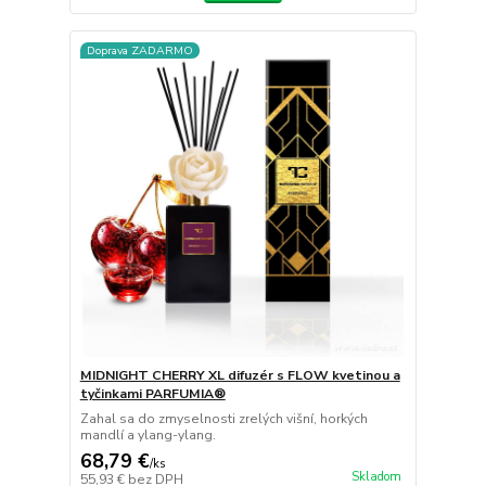
Doprava ZADARMO
MIDNIGHT CHERRY XL difuzér s FLOW kvetinou a
tyčinkami PARFUMIA®
Zahal sa do zmyselnosti zrelých višní, horkých
mandlí a ylang-ylang.
68,79 €
/
ks
Skladom
55,93 €
bez DPH