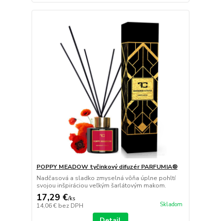
POPPY MEADOW tyčinkový difuzér PARFUMIA®
Nadčasová a sladko zmyselná vôňa úplne pohltí
svojou inšpiráciou veľkým šarlátovým makom.
17,29 €
/
ks
Skladom
14,06 €
bez DPH
Detail