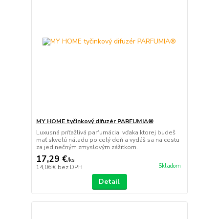
MY HOME tyčinkový difuzér PARFUMIA®
Luxusná príťažlivá parfumácia, vďaka ktorej budeš
mať skvelú náladu po celý deň a vydáš sa na cestu
za jedinečným zmyslovým zážitkom.
17,29 €
/
ks
Skladom
14,06 €
bez DPH
Detail