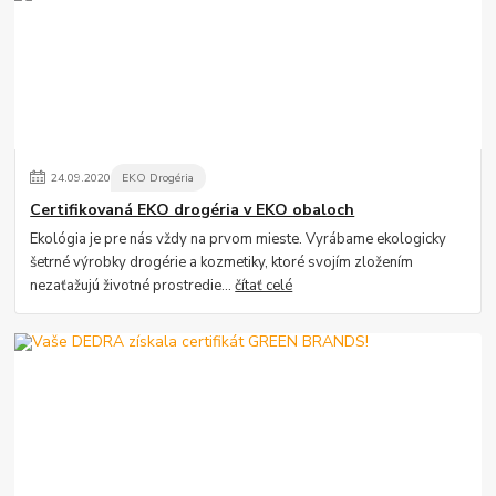
24
.
09
.
2020
EKO Drogéria
Certifikovaná EKO drogéria v EKO obaloch
Ekológia je pre nás vždy na prvom mieste. Vyrábame ekologicky
šetrné výrobky drogérie a kozmetiky, ktoré svojím zložením
nezaťažujú životné prostredie...
čítať celé