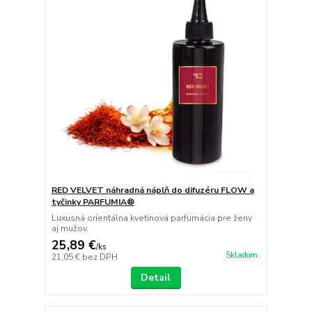
RED VELVET náhradná náplň do difuzéru FLOW a
tyčinky PARFUMIA®
Luxusná orientálna kvetinová parfumácia pre ženy
aj mužov.
25,89 €
/
ks
Skladom
21,05 €
bez DPH
Detail