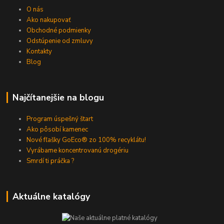
O nás
Ako nakupovať
Obchodné podmienky
Odstúpenie od zmluvy
Kontakty
Blog
Najčítanejšie na blogu
Program úspešný štart
Ako pôsobí kamenec
Nové fľašky GoEco® zo 100% recyklátu!
Vyrábame koncentrovanú drogériu
Smrdí ti práčka ?
Aktuálne katalógy