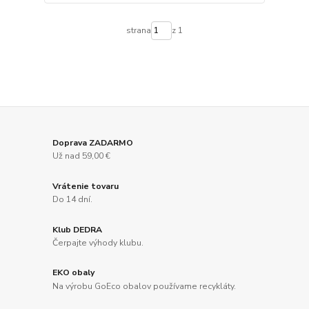
strana
z 1
Doprava ZADARMO
Už nad 59,00 €
Vrátenie tovaru
Do 14 dní.
Klub DEDRA
Čerpajte výhody klubu.
EKO obaly
Na výrobu GoEco obalov používame recykláty.