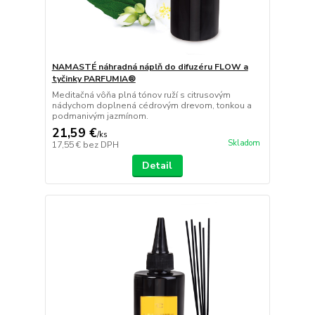
NAMASTÉ náhradná náplň do difuzéru FLOW a
tyčinky PARFUMIA®
Meditačná vôňa plná tónov ruží s citrusovým
nádychom doplnená cédrovým drevom, tonkou a
podmanivým jazmínom.
21,59 €
/
ks
Skladom
17,55 €
bez DPH
Detail