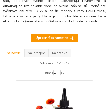
sady poréznych tyčiniek, ktoré zabezpečujú rovnomerné a
dlhotrvajúce uvoľňovanie vône do okolia. Náplne sú určené pre
tyčinkové difuzéry FLOW aj ďalšie modely z rady PARFUMIA®,
takže ich výmena je rýchla a jednoduchá. Ide o ekonomické a
ekologické riešenie, ako si udržať svieži vzduch v domácnosti.
Upresniť parametre
Najnovšie
Najlacnejšie
Najdrahšie
Zobrazujem 1-14 z 14
strana
z 1