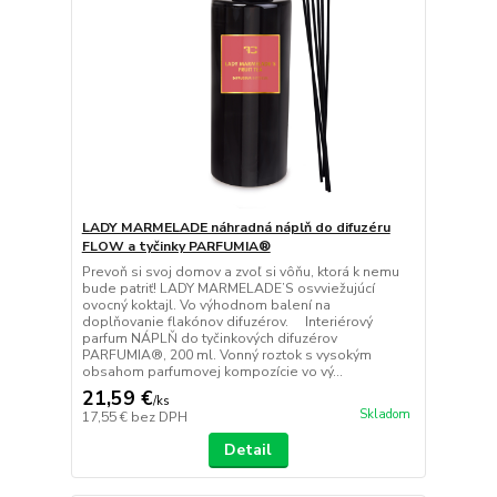
LADY MARMELADE náhradná náplň do difuzéru
FLOW a tyčinky PARFUMIA®
Prevoň si svoj domov a zvoľ si vôňu, ktorá k nemu
bude patriť! LADY MARMELADE’S osvviežujúcí
ovocný koktajl. Vo výhodnom balení na
doplňovanie flakónov difuzérov. Interiérový
parfum NÁPLŇ do tyčinkových difuzérov
PARFUMIA®, 200 ml. Vonný roztok s vysokým
obsahom parfumovej kompozície vo vý...
21,59 €
/
ks
Skladom
17,55 €
bez DPH
Detail