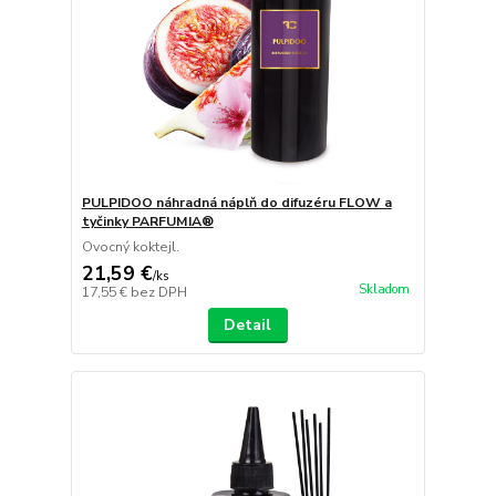
PULPIDOO náhradná náplň do difuzéru FLOW a
tyčinky PARFUMIA®
Ovocný koktejl.
21,59 €
/
ks
Skladom
17,55 €
bez DPH
Detail