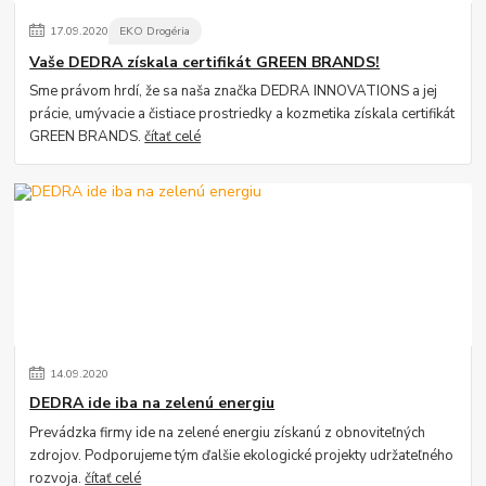
17
.
09
.
2020
EKO Drogéria
Vaše DEDRA získala certifikát GREEN BRANDS!
Sme právom hrdí, že sa naša značka DEDRA INNOVATIONS a jej
prácie, umývacie a čistiace prostriedky a kozmetika získala certifikát
GREEN BRANDS.
čítať celé
14
.
09
.
2020
DEDRA ide iba na zelenú energiu
Prevádzka firmy ide na zelené energiu získanú z obnoviteľných
zdrojov. Podporujeme tým ďalšie ekologické projekty udržateľného
rozvoja.
čítať celé