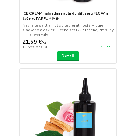
ICE CREAM náhradná náplň do difuzéru FLOW a
tyčinky PARFUMIA®
Nechajte sa vtiahnuť do letnej atmosféry, plnej
sladkého a osviežujúceho zážitku z točenej zmrzliny
a cukrovej vaty.
21,59 €
/
ks
Skladom
17,55 €
bez DPH
Detail