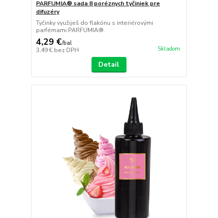
PARFUMIA® sada 8 poréznych tyčiniek pre
difuzéry
Tyčinky využiješ do flakónu s interiérovými
parfémami PARFUMIA®.
4,29 €
/
bal
Skladom
3,49 €
bez DPH
Detail