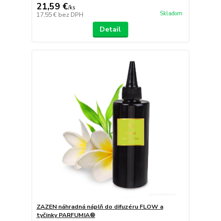
21,59 €
/
ks
Skladom
17,55 €
bez DPH
Detail
ZAZEN náhradná náplň do difuzéru FLOW a
tyčinky PARFUMIA®