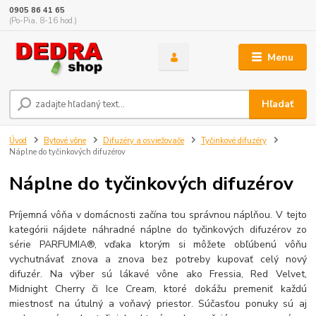
0905 86 41 65
(Po-Pia, 8-16 hod.)
Menu
Hľadať
Úvod
Bytové vône
Difuzéry a osviežovače
Tyčinkové difuzéry
Náplne do tyčinkových difuzérov
Náplne do tyčinkových difuzérov
Príjemná vôňa v domácnosti začína tou správnou náplňou. V tejto
kategórii nájdete náhradné náplne do tyčinkových difuzérov zo
série PARFUMIA®, vďaka ktorým si môžete obľúbenú vôňu
vychutnávať znova a znova bez potreby kupovať celý nový
difuzér. Na výber sú lákavé vône ako Fressia, Red Velvet,
Midnight Cherry či Ice Cream, ktoré dokážu premeniť každú
miestnosť na útulný a voňavý priestor. Súčasťou ponuky sú aj