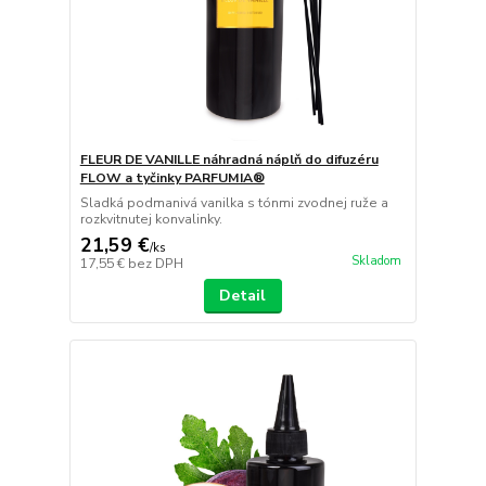
FLEUR DE VANILLE náhradná náplň do difuzéru
FLOW a tyčinky PARFUMIA®
Sladká podmanivá vanilka s tónmi zvodnej ruže a
rozkvitnutej konvalinky.
21,59 €
/
ks
Skladom
17,55 €
bez DPH
Detail