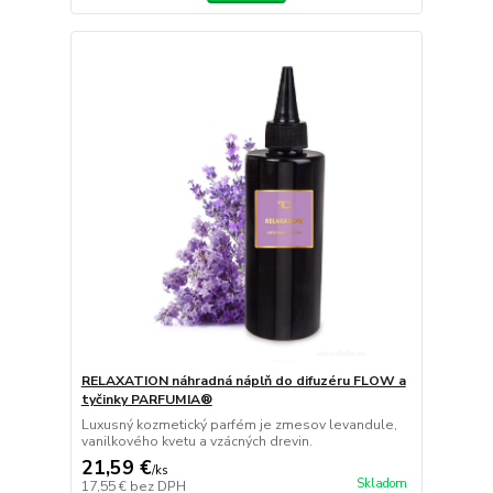
RELAXATION náhradná náplň do difuzéru FLOW a
tyčinky PARFUMIA®
Luxusný kozmetický parfém je zmesov levandule,
vanilkového kvetu a vzácných drevin.
21,59 €
/
ks
Skladom
17,55 €
bez DPH