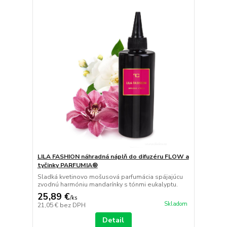
LILA FASHION náhradná náplň do difuzéru FLOW a
tyčinky PARFUMIA®
Sladká kvetinovo mošusová parfumácia spájajúcu
zvodnú harmóniu mandarínky s tónmi eukalyptu.
25,89 €
/
ks
Skladom
21,05 €
bez DPH
Detail