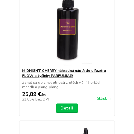
MIDNIGHT CHERRY náhradná náplň do difuzéru
FLOW a tyčinky PARFUMIA®
Zahal sa do zmyselnosti zrelých višní, horkých
mandlí a ylang-ylang.
25,89 €
/
ks
Skladom
21,05 €
bez DPH
Detail