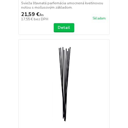
Svieža šťavnatá parfemácia umocnená kvetinovou
notou s mošusovým základom.
21,59 €
/
ks
Skladom
17,55 €
bez DPH
Detail