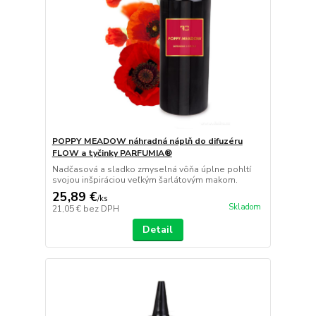
POPPY MEADOW náhradná náplň do difuzéru
FLOW a tyčinky PARFUMIA®
Nadčasová a sladko zmyselná vôňa úplne pohltí
svojou inšpiráciou veľkým šarlátovým makom.
25,89 €
/
ks
Skladom
21,05 €
bez DPH
Detail