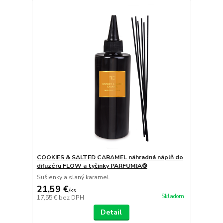
COOKIES & SALTED CARAMEL náhradná náplň do
difuzéru FLOW a tyčinky PARFUMIA®
Sušienky a slaný karamel.
21,59 €
/
ks
Skladom
17,55 €
bez DPH
Detail