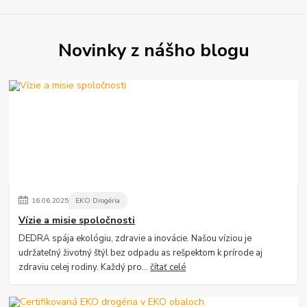
Novinky z nášho blogu
16
.
06
.
2025
EKO Drogéria
Vízie a misie spoločnosti
DEDRA spája ekológiu, zdravie a inovácie. Našou víziou je
udržateľný životný štýl bez odpadu as rešpektom k prírode aj
zdraviu celej rodiny. Každý pro...
čítať celé