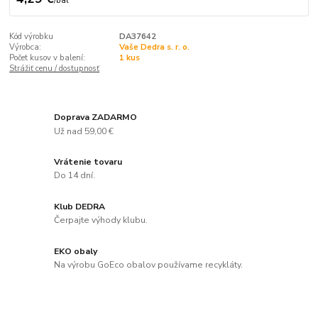
/
bal
Kód výrobku
DA37642
Výrobca:
Vaše Dedra s. r. o.
Počet kusov v balení:
1 kus
Strážiť cenu / dostupnosť
Doprava ZADARMO
Už nad 59,00 €
Vrátenie tovaru
Do 14 dní.
Klub DEDRA
Čerpajte výhody klubu.
EKO obaly
Na výrobu GoEco obalov používame recykláty.