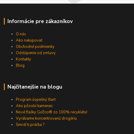
Informácie pre zákazníkov
O nás
Ako nakupovať
Obchodné podmienky
Odstúpenie od zmluvy
Kontakty
Blog
Najčítanejšie na blogu
Program úspešný štart
Ako pôsobí kamenec
Nové fľašky GoEco® zo 100% recyklátu!
Vyrábame koncentrovanú drogériu
Smrdí ti práčka ?