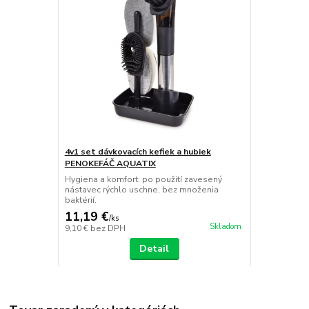
4v1 set dávkovacích kefiek a hubiek
PENOKEFÁČ AQUATIX
Hygiena a komfort: po použití zavesený
nástavec rýchlo uschne, bez množenia
baktérií.
11,19 €
/
ks
Skladom
9,10 €
bez DPH
Detail