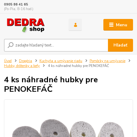
0905 86 41 65
(Po-Pia, 8-16 hod.)
Menu
Hľadať
Úvod
Drogéria
Kuchyňa a umývanie riadu
Pomôcky na umývanie
Hubky, drôtenky a kefy
4 ks náhradné hubky pre PENOKEFÁČ
4 ks náhradné hubky pre
PENOKEFÁČ