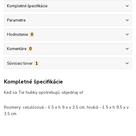
Kompletné špecifikácie
Parametre
Hodnotenie
0
Komentáre
0
Súvisiaci tovar
1
Kompletné špecifikácie
Keď sa Tie hubky opotrebujú, objednaj si!
Rozmery: celulózová - š 5 x h 9 x v 3,5 cm, hrubá - š 5 x h 9,5 x v
3,5 cm.