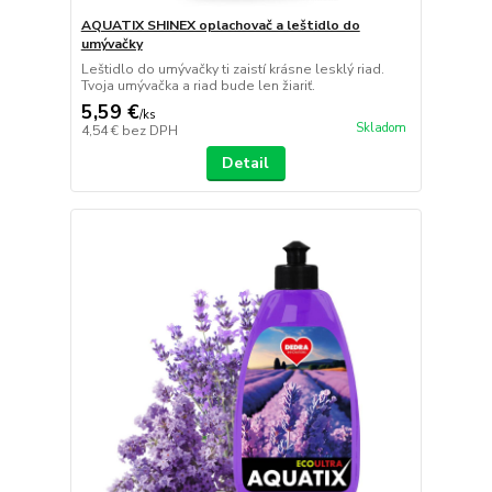
AQUATIX SHINEX oplachovač a leštidlo do
umývačky
Leštidlo do umývačky ti zaistí krásne lesklý riad.
Tvoja umývačka a riad bude len žiariť.
5,59 €
/
ks
Skladom
4,54 €
bez DPH
Detail