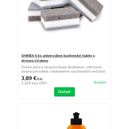
SHINEX 5 ks univerzálne kuchynské hubky s
drsnou stranou
Dobre pení a nespôsobujú škrabance, zdrsnená
strana pre ľahké odstránenie zaschnutých nečistôt.
3,89 €
/
bal
Skladom
3,16 €
bez DPH
Detail