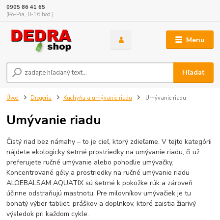
0905 86 41 65
(Po-Pia, 8-16 hod.)
Menu
Hľadať
Úvod
Drogéria
Kuchyňa a umývanie riadu
Umývanie riadu
Umývanie riadu
Čistý riad bez námahy – to je cieľ, ktorý zdieľame. V tejto kategórii
nájdete ekologicky šetrné prostriedky na umývanie riadu, či už
preferujete ručné umývanie alebo pohodlie umývačky.
Koncentrované gély a prostriedky na ručné umývanie riadu
ALOEBALSAM AQUATIX sú šetrné k pokožke rúk a zároveň
účinne odstraňujú mastnotu. Pre milovníkov umývačiek je tu
bohatý výber tabliet, práškov a doplnkov, ktoré zaistia žiarivý
výsledok pri každom cykle.