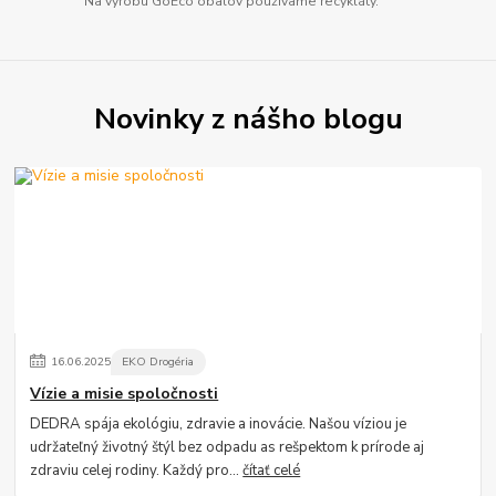
Na výrobu GoEco obalov používame recykláty.
Novinky z nášho blogu
16
.
06
.
2025
EKO Drogéria
Vízie a misie spoločnosti
DEDRA spája ekológiu, zdravie a inovácie. Našou víziou je
udržateľný životný štýl bez odpadu as rešpektom k prírode aj
zdraviu celej rodiny. Každý pro...
čítať celé