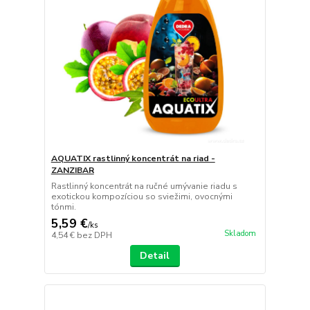
AQUATIX rastlinný koncentrát na riad -
ZANZIBAR
Rastlinný koncentrát na ručné umývanie riadu s
exotickou kompozíciou so sviežimi, ovocnými
tónmi.
5,59 €
/
ks
Skladom
4,54 €
bez DPH
Detail