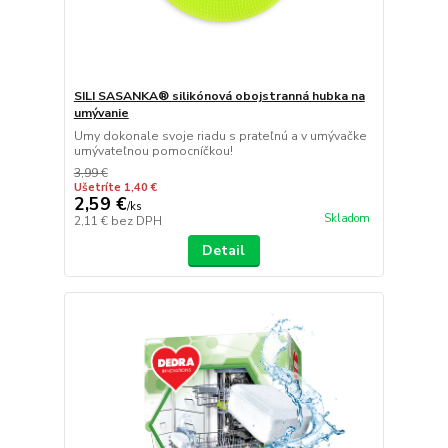
SILI SASANKA® silikónová obojstranná hubka na
umývanie
Umy dokonale svoje riadu s prateľnú a v umývačke
umývateľnou pomocníčkou!
3,99 €
Ušetríte 1,40 €
2,59 €
/
ks
Skladom
2,11 €
bez DPH
Detail