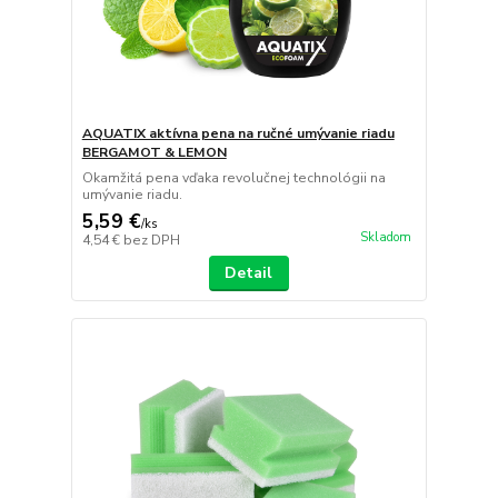
AQUATIX aktívna pena na ručné umývanie riadu
BERGAMOT & LEMON
Okamžitá pena vďaka revolučnej technológii na
umývanie riadu.
5,59 €
/
ks
Skladom
4,54 €
bez DPH
Detail