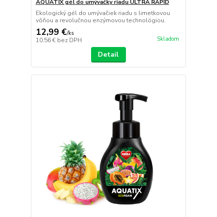
AQUATIX gél do umývačky riadu ULTRA RAPID
Ekologický gél do umývačiek riadu s limetkovou
vôňou a revolučnou enzýmovou technológiou.
12,99 €
/
ks
Skladom
10,56 €
bez DPH
Detail