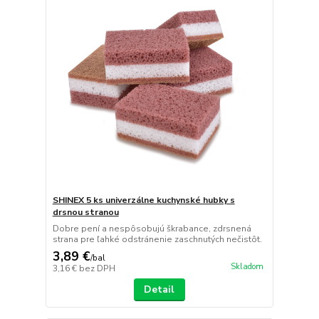
SHINEX 5 ks univerzálne kuchynské hubky s
drsnou stranou
Dobre pení a nespôsobujú škrabance, zdrsnená
strana pre ľahké odstránenie zaschnutých nečistôt.
3,89 €
/
bal
Skladom
3,16 €
bez DPH
Detail