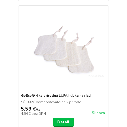
GoEco® 4 ks prírodná LUFA hubka na riad
Sú 100% kompostovateľné v prírode.
5,59 €
/
ks
Skladom
4,54 €
bez DPH
Detail