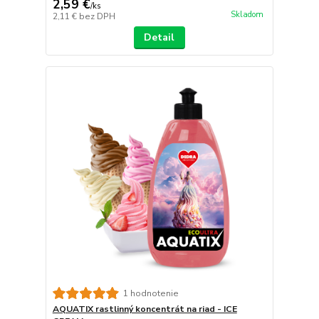
2,59 €
/
ks
Skladom
2,11 €
bez DPH
Detail
1 hodnotenie
AQUATIX rastlinný koncentrát na riad - ICE