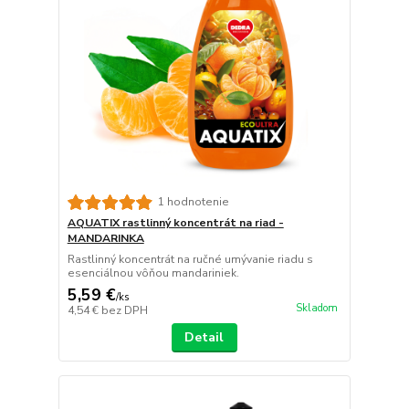
1 hodnotenie
AQUATIX rastlinný koncentrát na riad -
MANDARINKA
Rastlinný koncentrát na ručné umývanie riadu s
esenciálnou vôňou mandariniek.
5,59 €
/
ks
Skladom
4,54 €
bez DPH
Detail