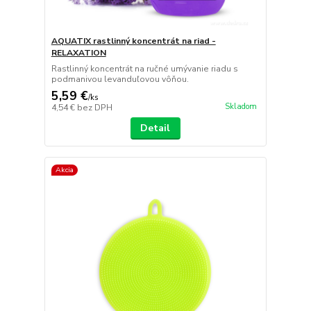
AQUATIX rastlinný koncentrát na riad -
RELAXATION
Rastlinný koncentrát na ručné umývanie riadu s
podmanivou levanduľovou vôňou.
5,59 €
/
ks
Skladom
4,54 €
bez DPH
Detail
Akcia