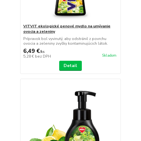
VITVIT ekologické penové mydlo na umývanie
ovocia a zeleniny
Prípravok bol vyvinutý, aby odstránil z povrchu
ovocia a zeleniny zvyšky kontaminujúcich látok.
6,49 €
/
ks
Skladom
5,28 €
bez DPH
Detail