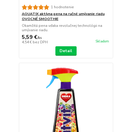
1 hodnotenie
AQUATIX aktívna pena na ručné umývanie riadu
OVOCNÉ SMOOTHIE
Okamžitá pena vďaka revolučnej technológii na
umývanie riadu.
5,59 €
/
ks
Skladom
4,54 €
bez DPH
Detail