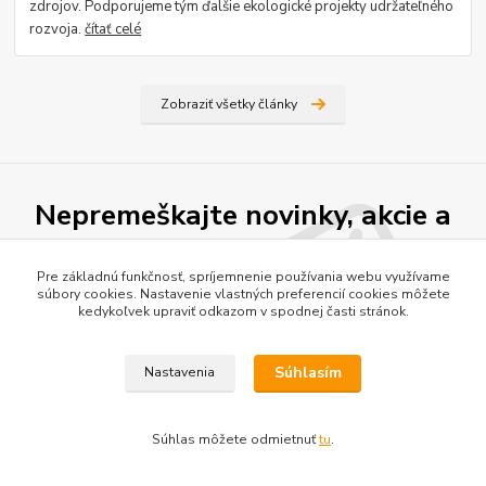
zdrojov. Podporujeme tým ďalšie ekologické projekty udržateľného
rozvoja.
čítať celé
Zobraziť všetky články
Nepremeškajte novinky, akcie a
zľavy!
Pre základnú funkčnosť, spríjemnenie používania webu využívame
súbory cookies. Nastavenie vlastných preferencií cookies môžete
kedykoľvek upraviť odkazom v spodnej časti stránok.
Prihlásiť sa
Súhlasím so
spracovaním osobných údajov
za účelom zasielania newslettera.
Súhlasím
Nastavenia
Môžete sa kedykoľvek odhlásiť. Zasielame raz za 14 dní.
Súhlas môžete odmietnuť
tu
.