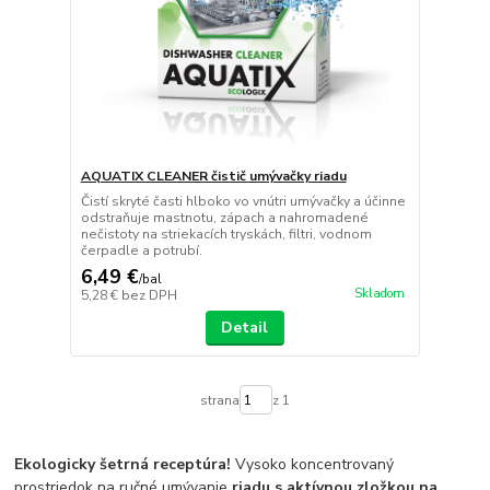
AQUATIX CLEANER čistič umývačky riadu
Čistí skryté časti hlboko vo vnútri umývačky a účinne
odstraňuje mastnotu, zápach a nahromadené
nečistoty na striekacích tryskách, filtri, vodnom
čerpadle a potrubí.
6,49 €
/
bal
Skladom
5,28 €
bez DPH
Detail
strana
z 1
Ekologicky šetrná receptúra!
Vysoko koncentrovaný
prostriedok na ručné umývanie
riadu s aktívnou zložkou na