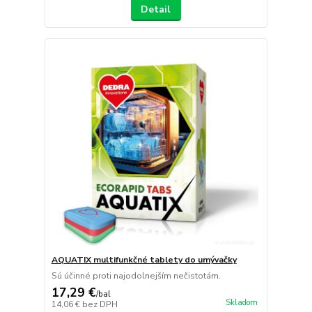
Detail
AQUATIX multifunkčné tablety do umývačky
Sú účinné proti najodolnejším nečistotám.
17,29 €
/
bal
Skladom
14,06 €
bez DPH