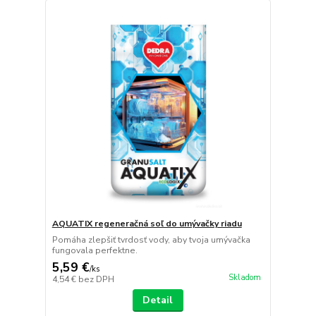
AQUATIX regeneračná soľ do umývačky riadu
Pomáha zlepšiť tvrdosť vody, aby tvoja umývačka
fungovala perfektne.
5,59 €
/
ks
Skladom
4,54 €
bez DPH
Detail