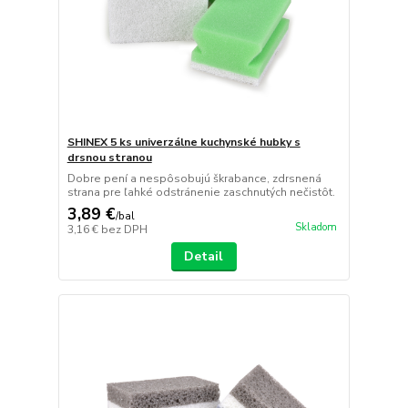
SHINEX 5 ks univerzálne kuchynské hubky s
drsnou stranou
Dobre pení a nespôsobujú škrabance, zdrsnená
strana pre ľahké odstránenie zaschnutých nečistôt.
3,89 €
/
bal
Skladom
3,16 €
bez DPH
Detail