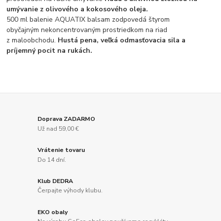
umývanie z olivového a kokosového oleja.
500 ml balenie AQUATIX balsam zodpovedá štyrom
obyčajným nekoncentrovaným prostriedkom na riad
z maloobchodu.
Hustá pena, veľká odmasťovacia sila a
príjemný pocit na rukách.
Doprava ZADARMO
Už nad 59,00 €
Vrátenie tovaru
Do 14 dní.
Klub DEDRA
Čerpajte výhody klubu.
EKO obaly