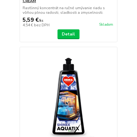
CREAM
Rastlinný koncentrát na ručné umývanie riadu s
vôňou plnou radosti, sladkosti a zmyselnosti.
5,59 €
/
ks
Skladom
4,54 €
bez DPH
Detail