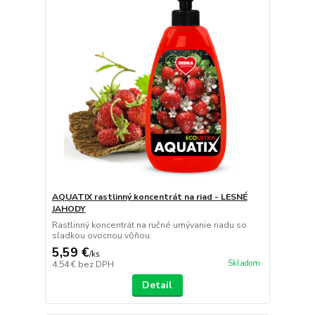
AQUATIX rastlinný koncentrát na riad - LESNÉ
JAHODY
Rastlinný koncentrát na ručné umývanie riadu so
sladkou ovocnou vôňou.
5,59 €
/
ks
Skladom
4,54 €
bez DPH
Detail