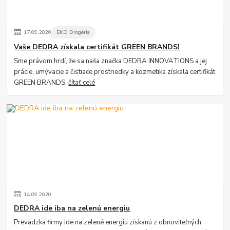
17
.
09
.
2020
EKO Drogéria
Vaše DEDRA získala certifikát GREEN BRANDS!
Sme právom hrdí, že sa naša značka DEDRA INNOVATIONS a jej
prácie, umývacie a čistiace prostriedky a kozmetika získala certifikát
GREEN BRANDS.
čítať celé
14
.
09
.
2020
DEDRA ide iba na zelenú energiu
Prevádzka firmy ide na zelené energiu získanú z obnoviteľných