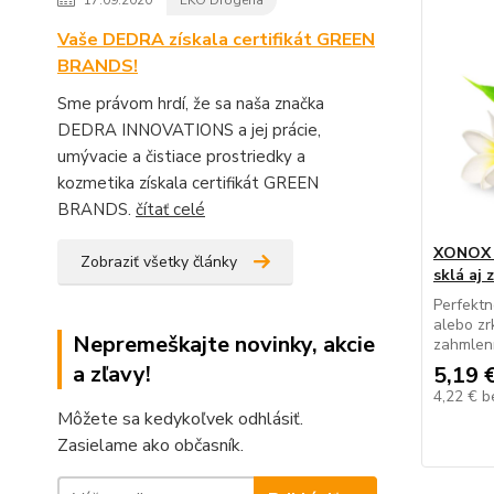
17.09.2020
EKO Drogéria
Vaše DEDRA získala certifikát GREEN
BRANDS!
Sme právom hrdí, že sa naša značka
DEDRA INNOVATIONS a jej prácie,
umývacie a čistiace prostriedky a
kozmetika získala certifikát GREEN
BRANDS.
čítať celé
XONOX W
Zobraziť všetky články
sklá aj
Perfektn
alebo zr
Nepremeškajte novinky, akcie
zahmlen
a zľavy!
5,19 
4,22 €
b
Môžete sa kedykoľvek odhlásiť.
Zasielame ako občasník.