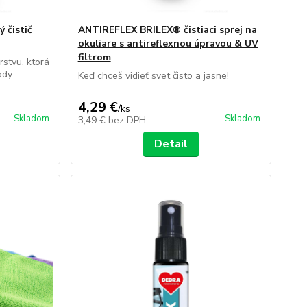
 čistič
ANTIREFLEX BRILEX® čistiaci sprej na
okuliare s antireflexnou úpravou & UV
filtrom
rstvu, ktorá
ody.
Keď chceš vidieť svet čisto a jasne!
4,29 €
/
ks
Skladom
Skladom
3,49 €
bez DPH
Detail