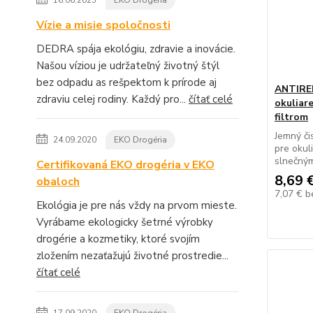
16.06.2025
EKO Drogéria
Vízie a misie spoločnosti
DEDRA spája ekológiu, zdravie a inovácie.
Našou víziou je udržateľný životný štýl
bez odpadu as rešpektom k prírode aj
ANTIREF
zdraviu celej rodiny. Každý pro...
čítať celé
okuliar
filtrom
Jemný či
24.09.2020
EKO Drogéria
pre okul
slnečným 
Certifikovaná EKO drogéria v EKO
8,69 
obaloch
7,07 €
b
Ekológia je pre nás vždy na prvom mieste.
Vyrábame ekologicky šetrné výrobky
drogérie a kozmetiky, ktoré svojím
zložením nezaťažujú životné prostredie...
čítať celé