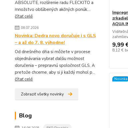
ABSOLUTE, rozšírenie radu FLECKITO a
množstvo obľúbených akčných ponúk....
Impregn
čítať celé
zrkadie
AQUA 
08.07.2026
Viditeľn
Novinka: Dedra novo doručuje i s GLS
zahmliev
– a až do 7. 8. výhodne!
9,99 
8,12 €
b
Od dnešného dňa si môžete v procese
objednávania vybrať ďalšiu možnosť
doručenia – prepravnú spoločnosť GLS. A
pretože chceme, aby si ji každý mohol p...
čítať celé
Novinka
Zobraziť všetky novinky
Blog