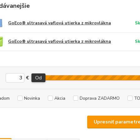
dávanejšie
GoEco® ultrasavá vaflová utierka z mikrovlákna
Sk
GoEco® ultrasavá vaflová utierka z mikrovlákna
Sk
€
Od
adom
Novinka
Akcia
Doprava ZADARMO
TO
Upresniť parametr