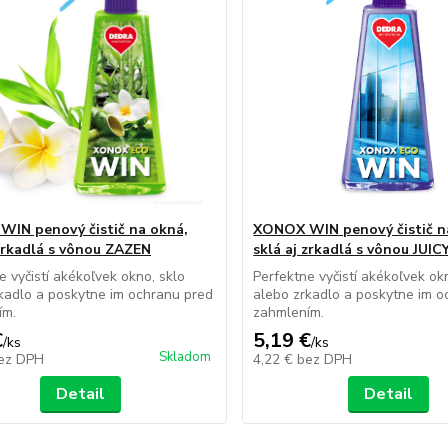
IN penový čistič na okná,
XONOX WIN penový čistič n
 zrkadlá s vônou ZAZEN
sklá aj zrkadlá s vônou JU
e vyčistí akékoľvek okno, sklo
Perfektne vyčistí akékoľvek ok
kadlo a poskytne im ochranu pred
alebo zrkadlo a poskytne im o
ím.
zahmlením.
€
5,19 €
/
ks
/
ks
Skladom
ez DPH
4,22 €
bez DPH
Detail
Detail