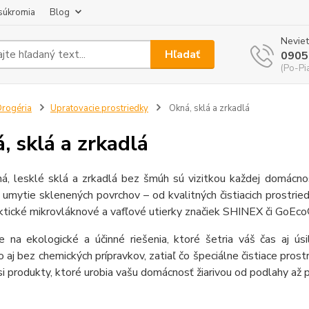
súkromia
Blog
Neviet
Hľadať
0905
(Po-Pi
rogéria
Upratovacie prostriedky
Okná, sklá a zrkadlá
, sklá a zrkadlá
á, lesklé sklá a zrkadlá bez šmúh sú vizitkou každej domácnos
umytie sklenených povrchov – od kvalitných čistiacich prostrie
ktické mikrovláknové a vafľové utierky značiek SHINEX či GoEco
 na ekologické a účinné riešenia, ktoré šetria váš čas aj úsil
o aj bez chemických prípravkov, zatiaľ čo špeciálne čistiace prost
i produkty, ktoré urobia vašu domácnosť žiarivou od podlahy až 