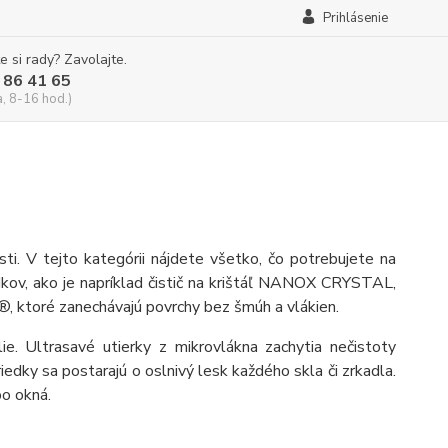
Prihlásenie
e si rady? Zavolajte.
 86 41 65
a, 8-16 hod.)
ti. V tejto kategórii nájdete všetko, čo potrebujete na
dkov, ako je napríklad čistič na krištáľ NANOX CRYSTAL,
®, ktoré zanechávajú povrchy bez šmúh a vlákien.
ie. Ultrasavé utierky z mikrovlákna zachytia nečistoty
riedky sa postarajú o oslnivý lesk každého skla či zrkadla.
po okná.