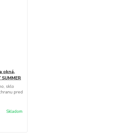
a okná,
ICY SUMMER
no, sklo
chranu pred
Skladom