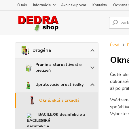
O nás
Informácie
Ako nakupovať
Kontakty
Ochrana 
Úvod
D
Drogéria
Okná
Pranie a starostlivosť o
bielizeň
Čisté okn
dokonalé 
Upratovacie prostriedky
až po pra
Vsádzame
Okná, sklá a zrkadlá
spoľahliv
Vyberte s
BACILEX® dezinfekcie a
mydlá