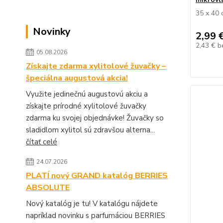
35 x 40
Novinky
2,99 
2,43 €
b
05.08.2026
Získajte zdarma xylitolové žuvačky –
špeciálna augustová akcia!
Využite jedinečnú augustovú akciu a
získajte prírodné xylitolové žuvačky
zdarma ku svojej objednávke! Žuvačky so
sladidlom xylitol sú zdravšou alterna...
čítať celé
24.07.2026
PLATÍ nový GRAND katalóg BERRIES
ABSOLUTE
Nový katalóg je tu! V katalógu nájdete
napríklad novinku s parfumáciou BERRIES