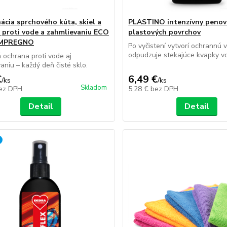
ácia sprchového kúta, skiel a
PLASTINO intenzívny penový
l proti vode a zahmlievaniu ECO
plastových povrchov
IMPREGNO
Po vyčistení vytvorí ochrannú v
odpudzuje stekajúce kvapky v
á ochrana proti vode aj
aniu – každý deň čisté sklo.
€
6,49 €
/
ks
/
ks
Skladom
ez DPH
5,28 €
bez DPH
Detail
Detail