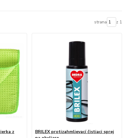
strana
z 1
ierka z
BRILEX protizahmlievací čistiaci sprej
na okuliare