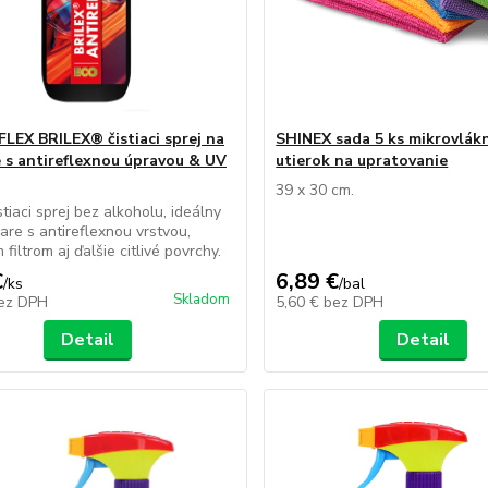
LEX BRILEX® čistiaci sprej na
SHINEX sada 5 ks mikrovlák
e s antireflexnou úpravou & UV
utierok na upratovanie
39 x 30 cm.
stiaci sprej bez alkoholu, ideálny
iare s antireflexnou vrstvou,
filtrom aj ďalšie citlivé povrchy.
€
6,89 €
/
ks
/
bal
Skladom
ez DPH
5,60 €
bez DPH
Detail
Detail