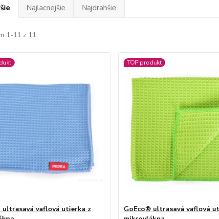
šie
Najlacnejšie
Najdrahšie
m 1-11 z 11
dukt
TOP produkt
ultrasavá vaflová utierka z
GoEco® ultrasavá vaflová ut
ákna
mikrovlákna