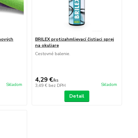
nových
BRILEX protizahmlievací čistiaci sprej
na okuliare
Cestovné balenie.
4,29 €
/
ks
Skladom
Skladom
3,49 €
bez DPH
Detail