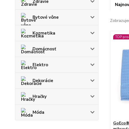
Zdravie
Najnov
Bytové vône
Zobrazuje
Kozmetika
TOP pro
Domácnosť
Elektro
Dekorácie
Hračky
Móda
GoEco® 
mikrovl