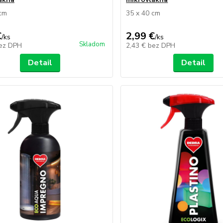
 cm
35 x 40 cm
€
2,99 €
/
ks
/
ks
Skladom
ez DPH
2,43 €
bez DPH
Detail
Detail