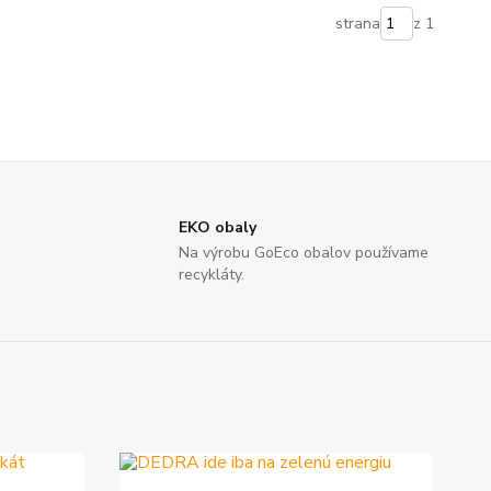
strana
z 1
EKO obaly
Na výrobu GoEco obalov používame
recykláty.