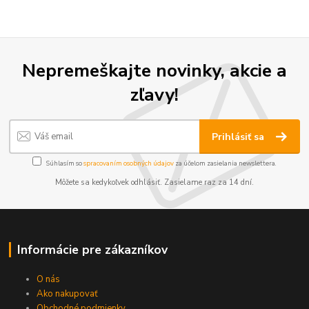
Nepremeškajte novinky, akcie a
zľavy!
Prihlásiť sa
Súhlasím so
spracovaním osobných údajov
za účelom zasielania newslettera.
Môžete sa kedykoľvek odhlásiť. Zasielame raz za 14 dní.
Informácie pre zákazníkov
O nás
Ako nakupovať
Obchodné podmienky