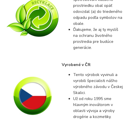
prostriedku obal opäť
odovzdal (a) do triedeného
odpadu podľa symbolov na
obale.
Ďakujeme, že aj ty myslíš
na ochranu životného
prostredia pre budúce
generácie.
Vyrobené v ČR
Tento výrobok vyvinuli a
vyrobili špecialisti nášho
výrobného závodu v Českej
Skalici.
Už od roku 1995 sme
hlavným inovátorom v
oblasti vývoja a výroby
drogérie a kozmetiky.