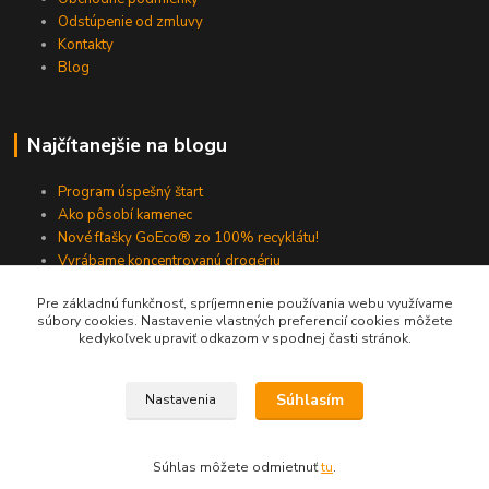
Odstúpenie od zmluvy
Kontakty
Blog
Najčítanejšie na blogu
Program úspešný štart
Ako pôsobí kamenec
Nové fľašky GoEco® zo 100% recyklátu!
Vyrábame koncentrovanú drogériu
Smrdí ti práčka ?
Pre základnú funkčnosť, spríjemnenie používania webu využívame
súbory cookies. Nastavenie vlastných preferencií cookies môžete
kedykoľvek upraviť odkazom v spodnej časti stránok.
Aktuálne katalógy
Súhlasím
Nastavenia
Súhlas môžete odmietnuť
tu
.
Kontakty