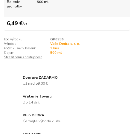
Balenie
500 ml
jednotky
6,49 €
/
ks
Kód výrobku
GP0936
Výrobca:
Vaše Dedra s. r. o.
Počet kusov v balení:
1 kus
Objem:
500 ml
Strážiť cenu / dostupnosť
Doprava ZADARMO
Už nad 59,00 €
Vrátenie tovaru
Do 14 dní.
Klub DEDRA
Čerpajte výhody klubu.
EKO obaly