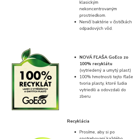
klasickým
nekoncentrovaným
prostriedkom.
Neničí baktérie v čističkách
odpadových vôd.
NOVÁ FĽAŠA GoEco zo
100% recyklátu
(vytriedený a umytý plast)
100% hmotnosti tejto fľaše
tvoria plasty, ktoré ľudia
vytriedili a odovzdali do
zberu
Recyklácia
Prosíme, aby si po
spotrebovaní každého