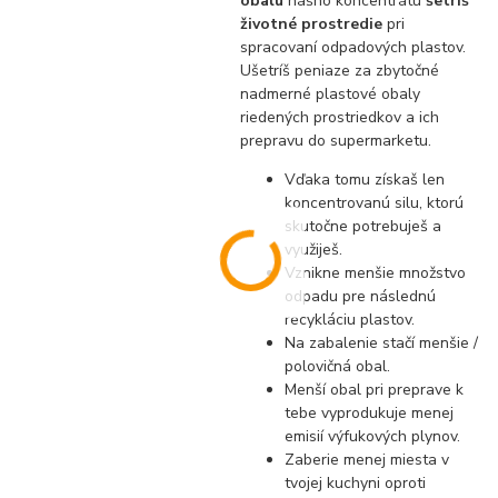
obalu
nášho koncentrátu
šetríš
životné prostredie
pri
spracovaní odpadových plastov.
Ušetríš peniaze za zbytočné
nadmerné plastové obaly
riedených prostriedkov a ich
prepravu do supermarketu.
Vďaka tomu získaš len
koncentrovanú silu, ktorú
skutočne potrebuješ a
využiješ.
Vznikne menšie množstvo
odpadu pre následnú
recykláciu plastov.
Na zabalenie stačí menšie /
polovičná obal.
Menší obal pri preprave k
tebe vyprodukuje menej
emisií výfukových plynov.
Zaberie menej miesta v
tvojej kuchyni oproti