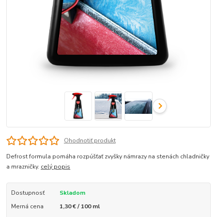
Ohodnotiť produkt
Defrost formula pomáha rozpúšťať zvyšky námrazy na stenách chladničky
a mrazničky.
celý popis
Dostupnosť
Skladom
Merná cena
1,30 € / 100 ml