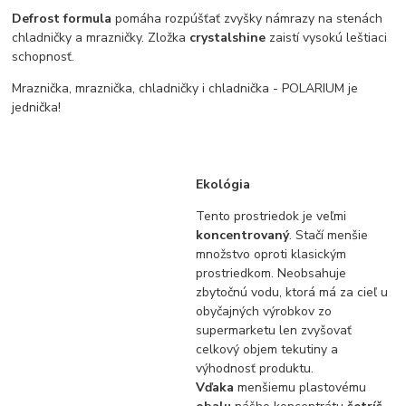
Defrost formula
pomáha rozpúšťať zvyšky námrazy na stenách
chladničky a mrazničky. Zložka
crystal
shine
zaistí vysokú leštiaci
schopnosť.
Mraznička, mraznička, chladničky i chladnička - POLARIUM je
jednička!
Ekológia
Tento prostriedok je veľmi
koncentrovaný
. Stačí menšie
množstvo oproti klasickým
prostriedkom. Neobsahuje
zbytočnú vodu, ktorá má za cieľ u
obyčajných výrobkov zo
supermarketu len zvyšovať
celkový objem tekutiny a
výhodnosť produktu.
Vďaka
menšiemu plastovému