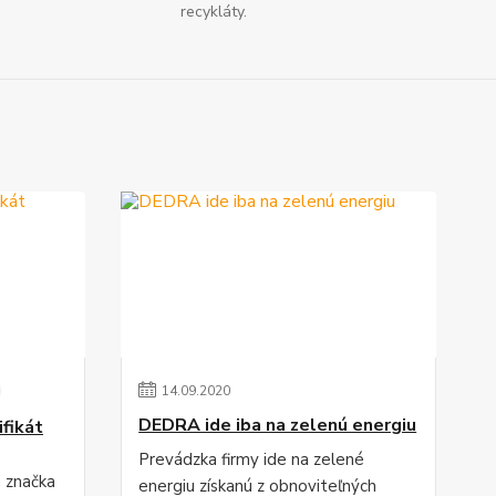
recykláty.
14
.
09
.
2020
DEDRA ide iba na zelenú energiu
fikát
Prevádzka firmy ide na zelené
a značka
energiu získanú z obnoviteľných