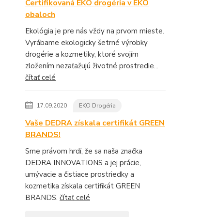
Certifikovaná EKO drogéria v EKO
obaloch
Ekológia je pre nás vždy na prvom mieste.
Vyrábame ekologicky šetrné výrobky
drogérie a kozmetiky, ktoré svojím
zložením nezaťažujú životné prostredie...
čítať celé
17.09.2020
EKO Drogéria
Vaše DEDRA získala certifikát GREEN
BRANDS!
Sme právom hrdí, že sa naša značka
DEDRA INNOVATIONS a jej prácie,
umývacie a čistiace prostriedky a
kozmetika získala certifikát GREEN
BRANDS.
čítať celé