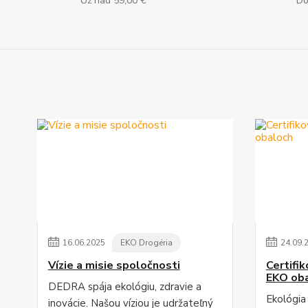
Už nad 59,00 €
Do
16
.
06
.
2025
EKO Drogéria
24
.
09
.
Vízie a misie spoločnosti
Certifi
EKO ob
DEDRA spája ekológiu, zdravie a
Ekológia
inovácie. Našou víziou je udržateľný