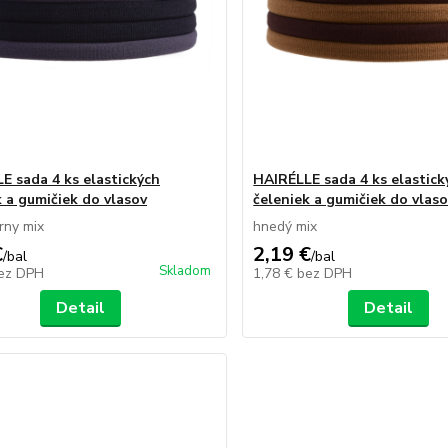
E sada 4 ks elastických
HAIRÉLLE sada 4 ks elastick
k a gumičiek do vlasov
čeleniek a gumičiek do vlas
rny mix
hnedý mix
€
2,19 €
/
bal
/
bal
Skladom
ez DPH
1,78 €
bez DPH
Detail
Detail