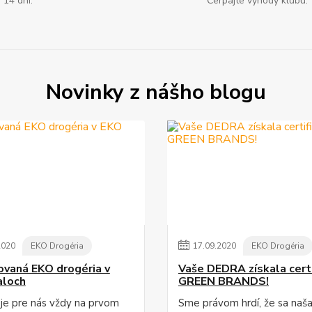
 14 dní.
Čerpajte výhody klubu.
Novinky z nášho blogu
2020
EKO Drogéria
17
.
09
.
2020
EKO Drogéria
kovaná EKO drogéria v
Vaše DEDRA získala certi
aloch
GREEN BRANDS!
 je pre nás vždy na prvom
Sme právom hrdí, že sa naš