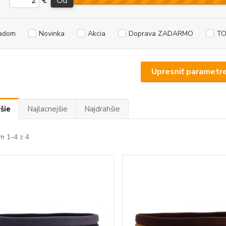
€
Od
adom
Novinka
Akcia
Doprava ZADARMO
TO
Upresniť parametr
šie
Najlacnejšie
Najdrahšie
m 1-4 z 4