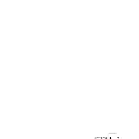
strana
z 1