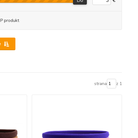
Do
€
P produkt
e
strana
z 1