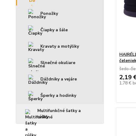
Ponožky
Čiapky a šále
Kravaty a motýliky
HAIRÉLL
čelenie
Slnečné okuliare
šedo-čie
2,19 
Dáždniky a vejáre
1,78 €
b
Šperky a hodinky
Multifunkčné šatky a
rúšky