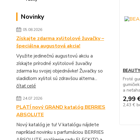
Novinky
05.08.2026
Získajte zdarma xylitolové žuvačky –
špeciálna augustová akcia!
Využite jedinečnú augustovú akciu a
získajte prírodné xylitolové žuvačky
BEAUTY 
zdarma ku svojej objednávke! Žuvačky so
sladidlom xylitol sú zdravšou alterna...
Froté gu
gumičiek
čítať celé
a neťaha
2,99 
24.07.2026
2,43 €
b
PLATÍ nový GRAND katalóg BERRIES
ABSOLUTE
Nový katalóg je tu! V katalógu nájdete
napríklad novinku s parfumáciou BERRIES
ABSOLUTE, rozšírenie radu FLECKITO a