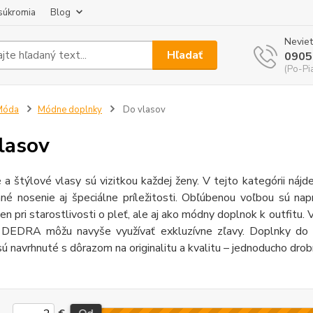
súkromia
Blog
Neviet
Hľadať
0905
(Po-Pi
Móda
Módne doplnky
Do vlasov
lasov
a štýlové vlasy sú vizitkou každej ženy. V tejto kategórii náj
né nosenie aj špeciálne príležitosti. Obľúbenou voľbou sú na
len pri starostlivosti o pleť, ale aj ako módny doplnok k outfitu.
i DEDRA môžu navyše využívať exkluzívne zľavy. Doplnky do
navrhnuté s dôrazom na originalitu a kvalitu – jednoducho drobno