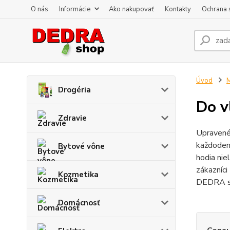
O nás
Informácie
Ako nakupovať
Kontakty
Ochrana 
Úvod
Drogéria
Do v
Zdravie
Upravené 
každoden
Bytové vône
hodia nie
zákazníc
Kozmetika
DEDRA sú 
Domácnosť