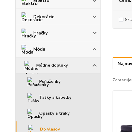
Cena:
Elektro
Dekorácie
Skl
Hračky
Móda
Najnov
Módne doplnky
Zobrazuje
Peňaženky
Tašky a kabelky
Opasky a traky
Do vlasov