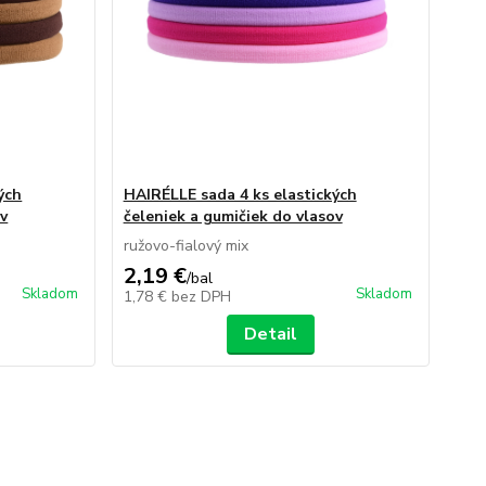
ých
HAIRÉLLE sada 4 ks elastických
ov
čeleniek a gumičiek do vlasov
ružovo-fialový mix
2,19 €
/
bal
Skladom
Skladom
1,78 €
bez DPH
Detail