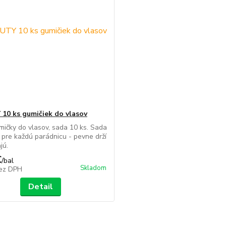
10 ks gumičiek do vlasov
mičky do vlasov, sada 10 ks. Sada
 pre každú parádnicu - pevne drží
jú.
€
/
bal
Skladom
ez DPH
Detail