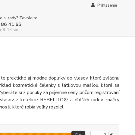
Prihlásenie
e si rady? Zavolajte.
 86 41 65
a, 8-16 hod.)
dete praktické aj módne doplnky do vlasov, ktoré zvládnu
príklad kozmetické čelenky s látkovou mašľou, ktoré sa
 Vyberáte si z ponuky za príjemné ceny, pričom registrovaní
 vlasov z kolekcie REBELITO® a ďalších radov značky
sti, ktoré robia veľký rozdiel.