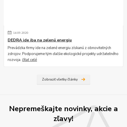
14
.
09
.
2020
DEDRA ide iba na zelenú energiu
Prevádzka firmy ide na zelené energiu získanú z obnoviteľných
zdrojov. Podporujeme tým ďalšie ekologické projekty udržateľného
rozvoja.
čítať celé
Zobraziť všetky články
Nepremeškajte novinky, akcie a
zľavy!