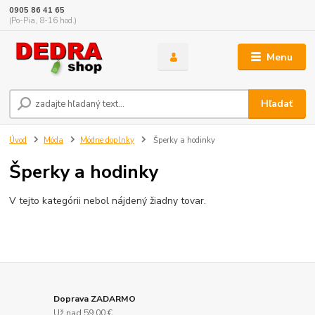
0905 86 41 65
(Po-Pia, 8-16 hod.)
Menu
Hľadať
Úvod
Móda
Módne doplnky
Šperky a hodinky
Šperky a hodinky
V tejto kategórii nebol nájdený žiadny tovar.
Doprava ZADARMO
Už nad 59,00 €