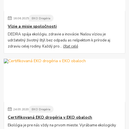
16
.
06
.
2025
EKO Drogéria
Vízie a misie spoločnosti
DEDRA spája ekológiu, zdravie a inovácie. Našou víziou je
udržateľný životný štýl bez odpadu as rešpektom k prírode aj
zdraviu celej rodiny. Každý pro...
čítať celé
24
.
09
.
2020
EKO Drogéria
Certifikovaná EKO drogéria v EKO obaloch
Ekológia je pre nás vždy na prvom mieste. Vyrábame ekologicky