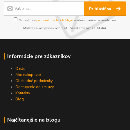
Prihlásiť sa
Súhlasím so
spracovaním osobných údajov
za účelom zasielania newslettera.
Môžete sa kedykoľvek odhlásiť. Zasielame raz za 14 dní.
Informácie pre zákazníkov
O nás
Ako nakupovať
Obchodné podmienky
Odstúpenie od zmluvy
Kontakty
Blog
Najčítanejšie na blogu